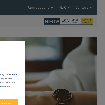
Mijn account
NL/€
Contact
olicy. We and
our
r experience,
erformance, and
 by cookie
 and close