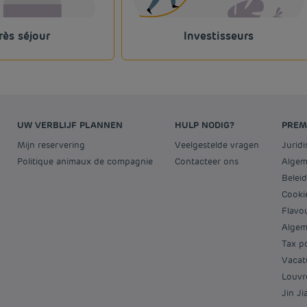
rès séjour
Investisseurs
UW VERBLIJF PLANNEN
HULP NODIG?
PREM
Mijn reservering
Veelgestelde vragen
Jurid
Politique animaux de compagnie
Contacteer ons
Alge
Bele
Cooki
Flav
Alge
Tax p
Vaca
Louv
Jin J