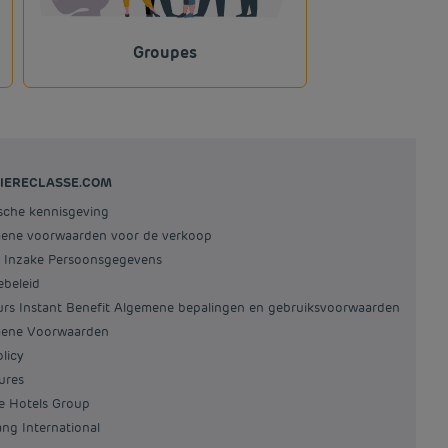
Groupes
IERECLASSE.COM
ische kennisgeving
mene voorwaarden voor de verkoop
id Inzake Persoonsgegevens
ebeleid
ours Instant Benefit Algemene bepalingen en gebruiksvoorwaarden
mene Voorwaarden
olicy
tures
re Hotels Group
iang International