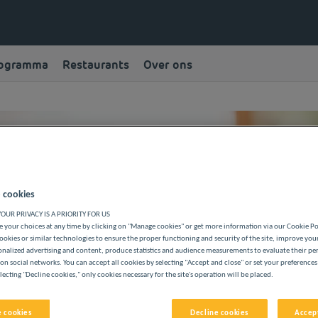
rogramma
Restaurants
Over ons
 cookies
 OPNEMEN
OUR PRIVACY IS A PRIORITY FOR US
 your choices at any time by clicking on "Manage cookies" or get more information via our Cookie P
ookies or similar technologies to ensure the proper functioning and security of the site, improve you
bij een van onze hotels, de website of
onalized advertising and content, produce statistics and audience measurements to evaluate their p
, ontwikkeling of het bedrijf, of u
on social networks. You can accept all cookies by selecting "Accept and close" or set your preferences
lecting "Decline cookies," only cookies necessary for the site's operation will be placed.
 cookies
Decline cookies
Accept