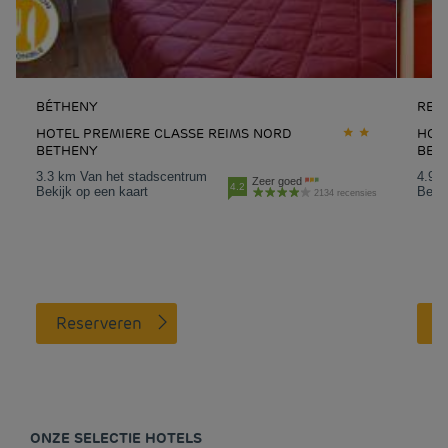
BÉTHENY
REI
HOTEL PREMIERE CLASSE REIMS NORD
HOTE
BETHENY
BEZ
3.3 km Van het stadscentrum
4.9 
Zeer goed
4.2
Bekijk op een kaart
Bekij
2134 recensies
Reserveren
ONZE SELECTIE HOTELS