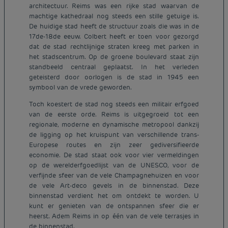
architectuur. Reims was een rijke stad waarvan de
machtige kathedraal nog steeds een stille getuige is.
De huidige stad heeft de structuur zoals die was in de
17de-18de eeuw. Colbert heeft er toen voor gezorgd
dat de stad rechtlijnige straten kreeg met parken in
het stadscentrum. Op de groene boulevard staat zijn
standbeeld centraal geplaatst. In het verleden
geteisterd door oorlogen is de stad in 1945 een
symbool van de vrede geworden.
Toch koestert de stad nog steeds een militair erfgoed
van de eerste orde. Reims is uitgegroeid tot een
regionale, moderne en dynamische metropool dankzij
de ligging op het kruispunt van verschillende trans-
Europese routes en zijn zeer gediversifieerde
economie. De stad staat ook voor vier vermeldingen
op de werelderfgoedlijst van de UNESCO, voor de
verfijnde sfeer van de vele Champagnehuizen en voor
de vele Art-deco gevels in de binnenstad. Deze
binnenstad verdient het om ontdekt te worden. U
kunt er genieten van de ontspannen sfeer die er
heerst. Adem Reims in op één van de vele terrasjes in
de binnenstad.