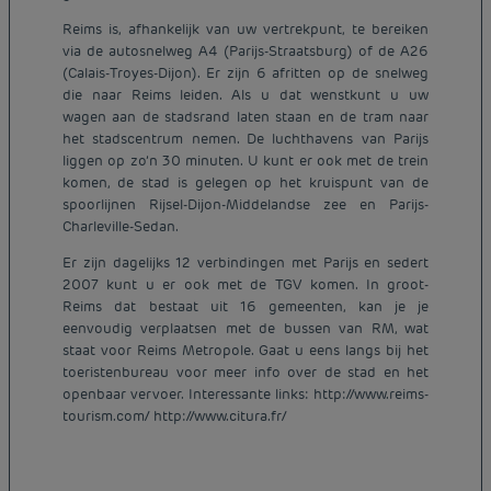
Reims is, afhankelijk van uw vertrekpunt, te bereiken
via de autosnelweg A4 (Parijs-Straatsburg) of de A26
(Calais-Troyes-Dijon). Er zijn 6 afritten op de snelweg
die naar Reims leiden. Als u dat wenstkunt u uw
wagen aan de stadsrand laten staan en de tram naar
het stadscentrum nemen. De luchthavens van Parijs
liggen op zo’n 30 minuten. U kunt er ook met de trein
komen, de stad is gelegen op het kruispunt van de
spoorlijnen Rijsel-Dijon-Middelandse zee en Parijs-
Charleville-Sedan.
Er zijn dagelijks 12 verbindingen met Parijs en sedert
2007 kunt u er ook met de TGV komen. In groot-
Reims dat bestaat uit 16 gemeenten, kan je je
eenvoudig verplaatsen met de bussen van RM, wat
staat voor Reims Metropole. Gaat u eens langs bij het
Goedkope hotels Parijs
toeristenbureau voor meer info over de stad en het
Juridische kennisgeving
Goedkope hotels Nederland
openbaar vervoer. Interessante links: http://www.reims-
Algemene voorwaarden voor de verkoop
tourism.com/ http://www.citura.fr/
Goedkope hotels Breda
Beleid Inzake Persoonsgegevens
Goedkope hotels Duitsland
Cookiebeleid
Goedkope hotels Frankrijk