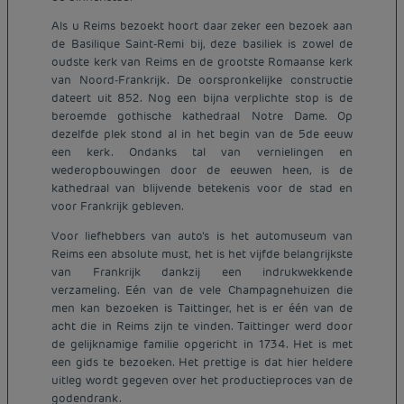
Als u Reims bezoekt hoort daar zeker een bezoek aan
de Basilique Saint-Remi bij, deze basiliek is zowel de
oudste kerk van Reims en de grootste Romaanse kerk
van Noord-Frankrijk. De oorspronkelijke constructie
dateert uit 852. Nog een bijna verplichte stop is de
beroemde gothische kathedraal Notre Dame. Op
dezelfde plek stond al in het begin van de 5de eeuw
een kerk. Ondanks tal van vernielingen en
wederopbouwingen door de eeuwen heen, is de
kathedraal van blijvende betekenis voor de stad en
voor Frankrijk gebleven.
Voor liefhebbers van auto's is het automuseum van
Reims een absolute must, het is het vijfde belangrijkste
van Frankrijk dankzij een indrukwekkende
verzameling. Eén van de vele Champagnehuizen die
men kan bezoeken is Taittinger, het is er één van de
acht die in Reims zijn te vinden. Taittinger werd door
de gelijknamige familie opgericht in 1734. Het is met
een gids te bezoeken. Het prettige is dat hier heldere
uitleg wordt gegeven over het productieproces van de
godendrank.