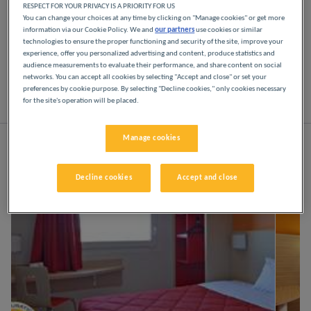
Verwen uzelf in onze Première Classe hotels in
RESPECT FOR YOUR PRIVACY IS A PRIORITY FOR US
Reims. Vanaf het moment dat u aankomt ontdekt u
You can change your choices at any time by clicking on "Manage cookies" or get more
de Première Classe ervaring: betaalbare,
information via our Cookie Policy. We and
our partners
use cookies or similar
technologies to ensure the proper functioning and security of the site, improve your
vriendelijke en comfortabele hotels. Lichte,
experience, offer you personalized advertising and content, produce statistics and
moderne ruimtes. Alles wat je nodig hebt voor een
audience measurements to evaluate their performance, and share content on social
goede nachtrust tegen een lage prijs.
networks. You can accept all cookies by selecting "Accept and close" or set your
preferences by cookie purpose. By selecting "Decline cookies," only cookies necessary
for the site's operation will be placed.
Lijst
Kaart
Manage cookies
Decline cookies
Accept and close