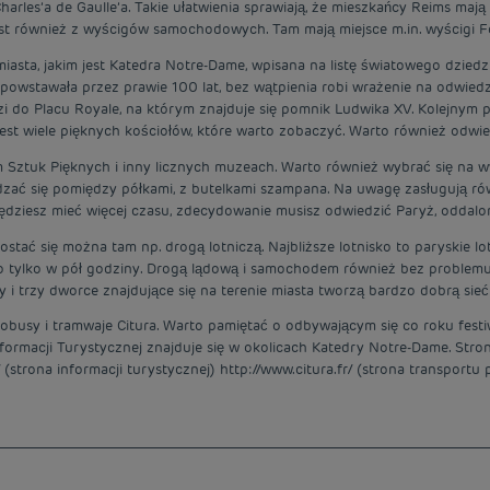
arles’a de Gaulle’a. Takie ułatwienia sprawiają, że mieszkańcy Reims mają
st również z wyścigów samochodowych. Tam mają miejsce m.in. wyścigi F
sta, jakim jest Katedra Notre-Dame, wpisana na listę światowego dzied
ra powstawała przez prawie 100 lat, bez wątpienia robi wrażenie na odw
dzi do Placu Royale, na którym znajduje się pomnik Ludwika XV. Kolejnym p
st wiele pięknych kościołów, które warto zobaczyć. Warto również odwiedz
 Sztuk Pięknych i inny licznych muzeach. Warto również wybrać się na w
zać się pomiędzy półkami, z butelkami szampana. Na uwagę zasługują rów
 będziesz mieć więcej czasu, zdecydowanie musisz odwiedzić Paryż, oddal
tać się można tam np. drogą lotniczą. Najbliższe lotnisko to paryskie lo
ko tylko w pół godziny. Drogą lądową i samochodem również bez problem
 i trzy dworce znajdujące się na terenie miasta tworzą bardzo dobrą sieć 
tobusy i tramwaje Citura. Warto pamiętać o odbywającym się co roku festiwal
rmacji Turystycznej znajduje się w okolicach Katedry Notre-Dame. Stron
 (strona informacji turystycznej) http://www.citura.fr/ (strona transportu