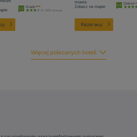
entrum
miasta
Dobrze
4.0
Zobacz na mapie
Grade
3.2
apie
1308 recenzje
uj
Rezerwuj
Więcej polecanych hoteli
sz się niedrogimi oraz komfortowymi pokojami.