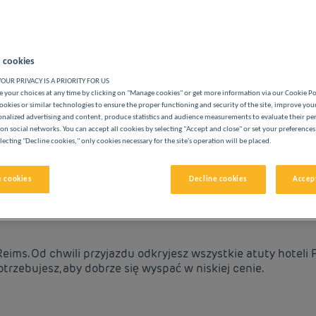
 cookies
OUR PRIVACY IS A PRIORITY FOR US
ASZYCH HOTELACH PREMIÈRE CLASSE
 your choices at any time by clicking on "Manage cookies" or get more information via our Cookie P
ookies or similar technologies to ensure the proper functioning and security of the site, improve you
onalized advertising and content, produce statistics and audience measurements to evaluate their p
on social networks. You can accept all cookies by selecting "Accept and close" or set your preferences
lecting "Decline cookies," only cookies necessary for the site's operation will be placed.
vigate forward to interact with the calendar and select a date. 
Navigate backward to interact with the cale
 cookies
Decline cookies
Accept
 W NISKICH CENACH
ims. Od chwili przyjazdu odkryjesz wszystkie atuty hoteli P
trzebujesz, aby dobrze się wyspać w niskiej cenie.