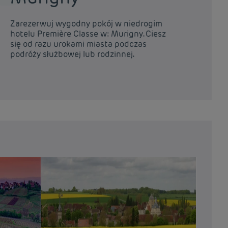
Zarezerwuj wygodny pokój w niedrogim
Za
hotelu Première Classe w: Murigny. Ciesz
ho
się od razu urokami miasta podczas
od
podróży służbowej lub rodzinnej.
sł