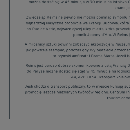
można dostać się w 45 minut, a w 30 minut na lotnisko Ch
znane je
Zwiedzając Reims na pewno nie można pominąć symbolu mia
najbardziej klasyczne proporcje we Francji. Budowla, któ
po Rue de Vesle, najważniejszej ulicy miasta, która prowa
pomnik Joanny d’Arc. W Reims je
A miłośnicy sztuki powinni zobaczyć ekspozycje w Muzeum
jak powstaje szampan, podczas gdy Wy będziecie przechad
to rzymski amfiteatr i Brama Marsa. Jeżeli
Reims jest bardzo dobrze skomunikowane z całą Francją. Dos
do Paryża można dostać się stąd w 45 minut, a na lotnis
A4, A26 i A34. Transport kolejowy
Jeśli chodzi o transport publiczny, to w mieście kursują au
promocję jeszcze nieznanych twórców regionu. Centrum Info
tourism.com/