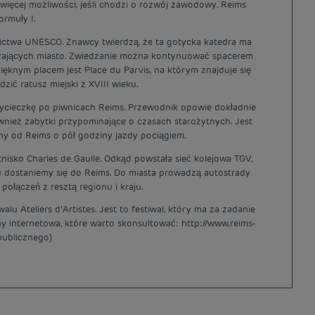
 więcej możliwości, jeśli chodzi o rozwój zawodowy. Reims
ormuły I.
zictwa UNESCO. Znawcy twierdzą, że ta gotycka katedra ma
iedzających miasto. Zwiedzanie można kontynuować spacerem
ięknym placem jest Place du Parvis, na którym znajduje się
ić ratusz miejski z XVIII wieku.
ycieczkę po piwnicach Reims. Przewodnik opowie dokładnie
nież zabytki przypominające o czasach starożytnych. Jest
ony od Reims o pół godziny jazdy pociągiem.
tnisko Charles de Gaulle. Odkąd powstała sieć kolejowa TGV,
u dostaniemy się do Reims. Do miasta prowadzą autostrady
połączeń z resztą regionu i kraju.
u Ateliers d’Artistes. Jest to festiwal, który ma za zadanie
y internetowa, które warto skonsultować: http://www.reims-
 publicznego)