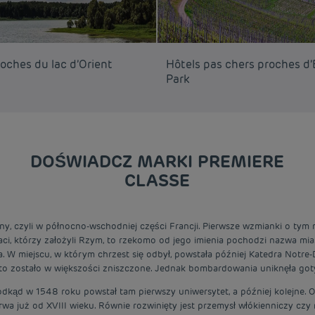
oches du lac d’Orient
Hôtels pas chers proches d
Park
DOŚWIADCZ MARKI PREMIERE
CLASSE
y, czyli w północno-wschodniej części Francji. Pierwsze wzmianki o tym 
i, którzy założyli Rzym, to rzekomo od jego imienia pochodzi nazwa mia
. W miejscu, w którym chrzest się odbył, powstała później Katedra Notre-
sto zostało w większości zniszczone. Jednak bombardowania uniknęła go
ąd w 1548 roku powstał tam pierwszy uniwersytet, a później kolejne. O
trwa już od XVIII wieku. Równie rozwinięty jest przemysł włókienniczy c