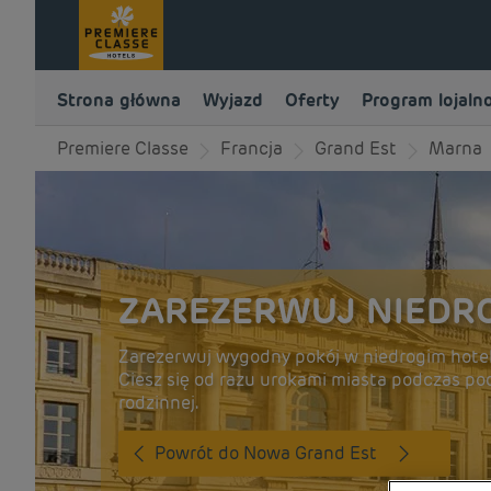
Strona główna
Wyjazd
Oferty
Program lojaln
Premiere Classe
Francja
Grand Est
Marna
ZAREZERWUJ NIEDRO
Zarezerwuj wygodny pokój w niedrogim hotel
Ciesz się od razu urokami miasta podczas po
rodzinnej.
Powrót do Nowa Grand Est