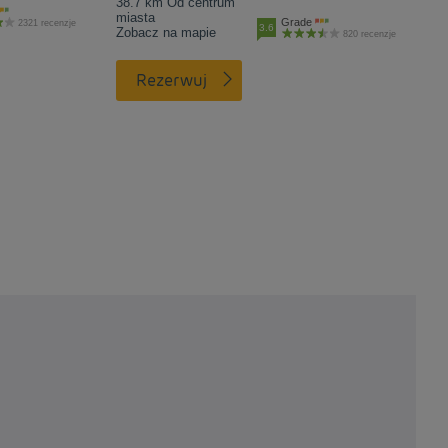
38.7 km Od centrum
miasta
Grade
2321 recenzje
3.6
Zobacz na mapie
820 recenzje
Rezerwuj