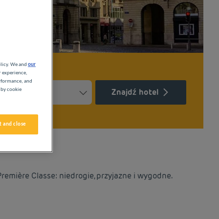
olicy. We and
our
r experience,
erformance, and
 by cookie
Znajdź hotel
Press the question mark key to get the keyboard shortcuts for ch
ndar and select a date. Press the question mark key to get the k
 and close
remière Classe: niedrogie, przyjazne i wygodne.