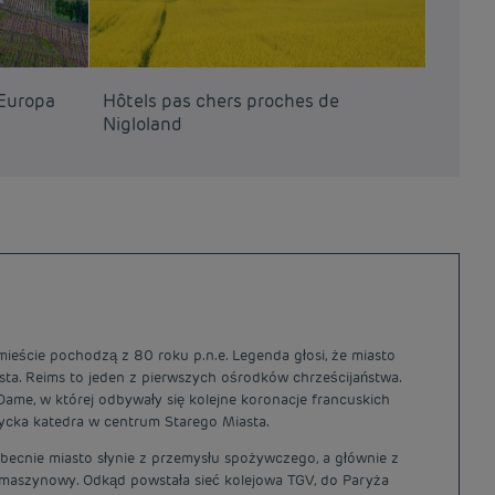
’Europa
Hôtels pas chers proches de
Nigloland
mieście pochodzą z 80 roku p.n.e. Legenda głosi, że miasto
sta. Reims to jeden z pierwszych ośrodków chrześcijaństwa.
Dame, w której odbywały się kolejne koronacje francuskich
tycka katedra w centrum Starego Miasta.
becnie miasto słynie z przemysłu spożywczego, a głównie z
zy maszynowy. Odkąd powstała sieć kolejowa TGV, do Paryża