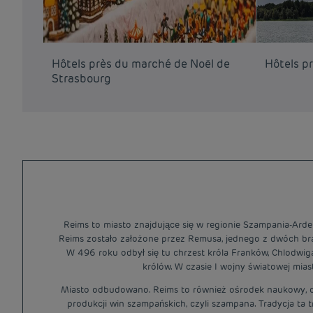
Hôtels près du marché de Noël de
Hôtels pr
Strasbourg
Reims to miasto znajdujące się w regionie Szampania-Arden
Reims zostało założone przez Remusa, jednego z dwóch brac
W 496 roku odbył się tu chrzest króla Franków, Chlodwiga
królów. W czasie I wojny światowej mia
Miasto odbudowano. Reims to również ośrodek naukowy, odk
produkcji win szampańskich, czyli szampana. Tradycja ta 