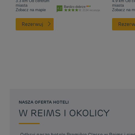
3.3 km Od centrum
4.9 km Od c
miasta
miasta
Bardzo dobrze
4.2
Zobacz na mapie
Zobacz na m
2134 recenzje
Rezerwuj
Rezerw
NASZA OFERTA HOTELI
W REIMS I OKOLICY
Odkryj nasze hotele Première Classe w Reims i cie