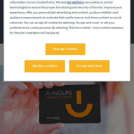
information via our Cookie Policy. We and
our partners
use cookies or similar
technologies to ensure the proper functioning and security of the site, improve your
experience, offer you personalized advertising and content, produce statistics and
Programy są dopasowane do Twoich pragnień —
audience measurements to evaluate their performance, and share content on social
korzystaj ze spersonalizowanych ofert.
networks. You can accept all cookies by selecting "Accept and close" or set your
preferences by cookie purpose. By selecting "Decline cookies," only cookies necessary
for the site's operation will be placed.
Manage cookies
Co zyskujesz
Decline cookies
Accept and close