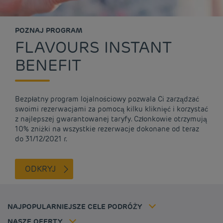
POZNAJ PROGRAM
FLAVOURS INSTANT
BENEFIT
Bezpłatny program lojalnościowy pozwala Ci zarządzać
swoimi rezerwacjami za pomocą kilku kliknięć i korzystać
Tanie hotele Paryż
z najlepszej gwarantowanej taryfy. Członkowie otrzymują
Tanie hotele Warszawa
10% zniżki na wszystkie rezerwacje dokonane od teraz
Informacje prawne
do 31/12/2021 r.
Tanie hotele Wrocław
Regulamin
Tanie hotele Polska
Ochrona Danych Osobowych
Tanie hotele Niemcy
ODKRYJ
Polityka cookies
Tanie hotele Belgia
Flavours Instant Benefit - Ogólny regulamin korzystania
Tanie hotele Holandia
Regulaminu korzystania
Tanie hotele Marsylia
Stawka członkowska
NAJPOPULARNIEJSZE CELE PODRÓŻY
Tax policy
Tanie hotele Cannes
Rozwiązania dla profesjonalistów
Kariera
NASZE OFERTY