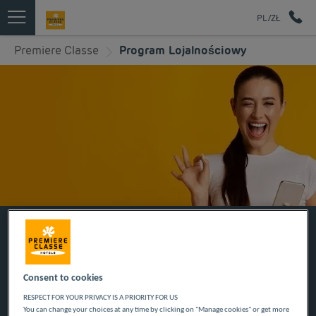
PL/ZŁ
Premiere Classe
Program Lojalnościowy
POZNAJ NASZE
PROGRAMY
Consent to cookies
RESPECT FOR YOUR PRIVACY IS A PRIORITY FOR US
LOJALNOŚCIOWE
You can change your choices at any time by clicking on "Manage cookies" or get more