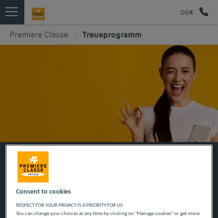
DE/€
Premiere Classe
Treueprogramm
ENTDECKEN SIE
UNSERE
Consent to cookies
RESPECT FOR YOUR PRIVACY IS A PRIORITY FOR US
TREUEPROGRAMME
You can change your choices at any time by clicking on "Manage cookies" or get more