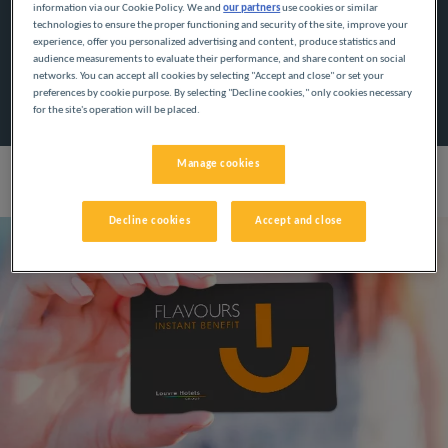
information via our Cookie Policy. We and
our partners
use cookies or similar
technologies to ensure the proper functioning and security of the site, improve your
experience, offer you personalized advertising and content, produce statistics and
Programme, die auf Ihre Wünsche zugeschnitten sind,
audience measurements to evaluate their performance, and share content on social
damit Sie von personalisierten Vorteilen profitieren.
networks. You can accept all cookies by selecting "Accept and close" or set your
preferences by cookie purpose. By selecting "Decline cookies," only cookies necessary
for the site's operation will be placed.
Manage cookies
Ihre Vorteile
Decline cookies
Accept and close