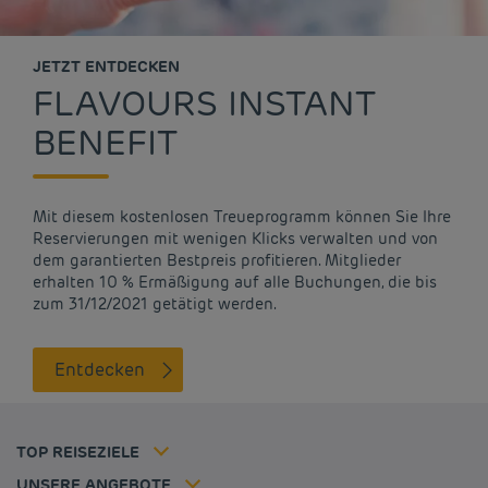
JETZT ENTDECKEN
FLAVOURS INSTANT
BENEFIT
Mit diesem kostenlosen Treueprogramm können Sie Ihre
Reservierungen mit wenigen Klicks verwalten und von
dem garantierten Bestpreis profitieren. Mitglieder
Günstige Hotels Paris
erhalten 10 % Ermäßigung auf alle Buchungen, die bis
Impressum
zum 31/12/2021 getätigt werden.
Günstige Hotels Hannover
Allgemeine Geschäftsbedingungen
Günstige Hotels Deutschland
Datenschutzrichtlinie
Günstige Hotels Kiel
Entdecken
Richtlinie zur Verwendung von Cookies
Günstige Hotels Frankreich
Flavours Instant Benefit Allgemeine Nutzungsbedingungen
Günstige Hotels Niederlande
Allgemeinen Geschäftsbedingungen
Günstige Hotels Frankfurt
Mitgliedsrate
TOP REISEZIELE
Tax policy
Hôtel pas cher Nantes
Firmenlösungen
Karriere
UNSERE ANGEBOTE