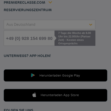
PREMIERECLASSE.COM
Cookies management
RESERVIERUNGSZENTRUM
Aus Deutschland
7 Tage die Woche ab 8.00
Uhr bis 22.00Uhr (Pariser
+49 (0) 928 154 699 80
Zeit) - Kosten eines
Ortsgesprächs
UNTERWEGS? APP HOLEN!
Herunterladen Google Play
Herunterladen App Store
FOLGEN SIE UNS