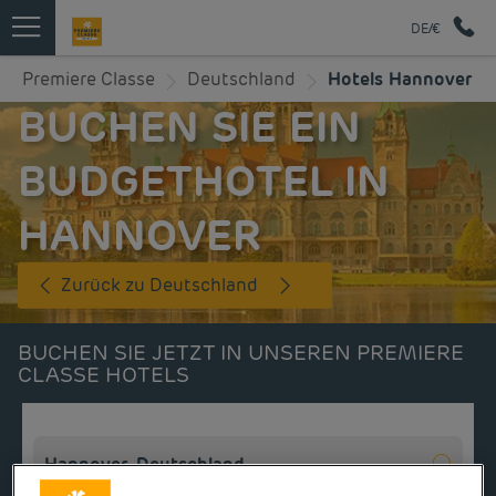
DE/€
Premiere Classe
Deutschland
Hotels Hannover
BUCHEN SIE EIN
BUDGETHOTEL IN
HANNOVER
Zurück zu Deutschland
BUCHEN SIE JETZT IN UNSEREN PREMIERE
CLASSE HOTELS