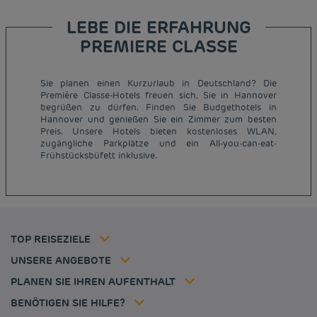
LEBE DIE ERFAHRUNG
PREMIERE CLASSE
Sie planen einen Kurzurlaub in Deutschland? Die
Première Classe-Hotels freuen sich, Sie in Hannover
begrüßen zu dürfen. Finden Sie Budgethotels in
Hannover und genießen Sie ein Zimmer zum besten
Günstige Hotels Paris
Preis. Unsere Hotels bieten kostenloses WLAN,
Impressum
zugängliche Parkplätze und ein All-you-can-eat-
Günstige Hotels Hannover
Allgemeine Geschäftsbedingungen
Frühstücksbüfett inklusive.
Günstige Hotels Deutschland
Datenschutzrichtlinie
Günstige Hotels Kiel
Richtlinie zur Verwendung von Cookies
Günstige Hotels Frankreich
Flavours Instant Benefit Allgemeine Nutzungsbedingungen
Günstige Hotels Niederlande
Allgemeinen Geschäftsbedingungen
Günstige Hotels Frankfurt
Mitgliedsrate
TOP REISEZIELE
Tax policy
Hôtel pas cher Nantes
Firmenlösungen
Karriere
UNSERE ANGEBOTE
Kurzurlaub-Angebot
Meine Buchung
Louvre Hotels Group
PLANEN SIE IHREN AUFENTHALT
Politique animaux de compagnie
Jin Jiang International
Häufig gestellte Fragen
BENÖTIGEN SIE HILFE?
Kontaktieren Sie uns
Déclaration d'accessibilité