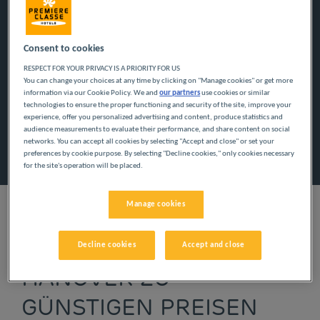
Navigate forward to interact with the calendar and select a
Navigate backward to interact w
Consent to cookies
RESPECT FOR YOUR PRIVACY IS A PRIORITY FOR US
You can change your choices at any time by clicking on "Manage cookies" or get more
information via our Cookie Policy. We and
our partners
use cookies or similar
Spezialcode hinzufügen
technologies to ensure the proper functioning and security of the site, improve your
experience, offer you personalized advertising and content, produce statistics and
audience measurements to evaluate their performance, and share content on social
networks. You can accept all cookies by selecting "Accept and close" or set your
Finden Sie ein Hotel
preferences by cookie purpose. By selecting "Decline cookies," only cookies necessary
for the site's operation will be placed.
Manage cookies
UNSERE HOTELS IN
Decline cookies
Accept and close
HANOVER ZU
GÜNSTIGEN PREISEN