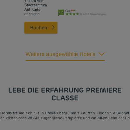
1.9 km vom
Stadtzentrum
Auf Karte
Gut
4.0
anzeigen
6313 Bewertungen
Buchen
Weitere ausgewählte Hotels
LEBE DIE ERFAHRUNG PREMIERE
CLASSE
-Hotels freuen sich, Sie in Breslau begrüßen zu dürfen. Finden Sie Budg
eten kostenloses WLAN, zugängliche Parkplätze und ein All-you-can-eat-Frü