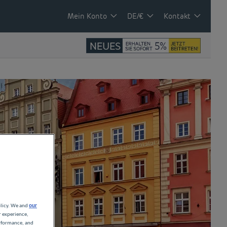
Mein Konto
DE/€
Kontakt
olicy. We and
our
r experience,
erformance, and