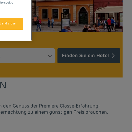
 by cookie
 and close
Finden Sie ein Hotel
Press the question mark key to get the keyboard shortcuts for ch
ndar and select a date. Press the question mark key to get the k
EN
n den Genuss der Première Classe-Erfahrung:
 Übernachtung zu einem günstigen Preis brauchen.