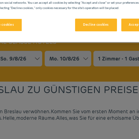
on social networks. You can accept all cookies by selecting "Accept and close" or set your preferences
lecting "Decline cookies," only cookies necessary for the site's operation will be placed.
 cookies
Decline cookies
Accept
ERE CLASSE HOTELS
vigate forward to interact with the calendar and select a date. 
Navigate backward to interact with the cale
SLAU ZU GÜNSTIGEN PREIS
s in Breslau verwöhnen. Kommen Sie vom ersten Moment an i
s. Helle, moderne Räume. Alles, was Sie für eine erholsame