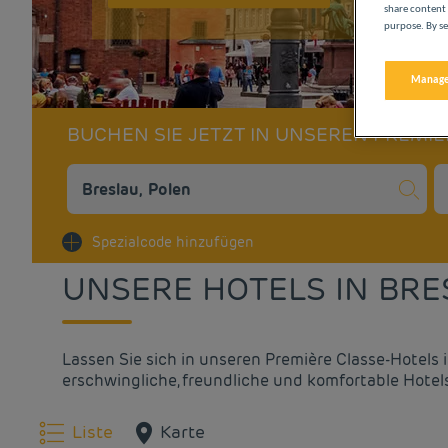
share content 
purpose. By se
Manage
BUCHEN SIE JETZT IN UNSEREN PREMI
Na
Spezialcode hinzufügen
UNSERE HOTELS IN BRE
Lassen Sie sich in unseren Première Classe-Hotel
erschwingliche, freundliche und komfortable Hotel
Liste
Karte