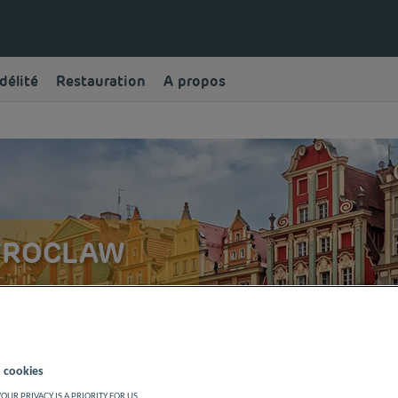
délité
Restauration
A propos
 WROCLAW
enise polonaise depuis
es portes de notre
 cookies
OUR PRIVACY IS A PRIORITY FOR US