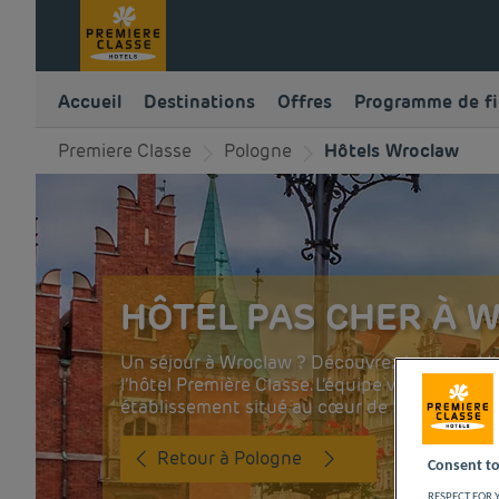
Accueil
Destinations
Offres
Programme de fi
Premiere Classe
Pologne
Hôtels Wroclaw
HÔTEL PAS CHER À
Un séjour à Wroclaw ? Découvrez la petite V
l’hôtel Première Classe. L’équipe vous ouvre l
établissement situé au cœur de la ville.
Retour à Pologne
Consent to
RESPECT FOR Y