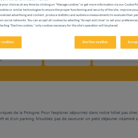
 your choices at any time by clicking on "Manage cookies" or get more information via our Cookie P
ookies or similar technologies to ensure the proper functioning and security of the site, improve you
onalized advertising and content, produce statistics and audience measurements to evaluate their p
on social networks. You can accept all cookies by selecting "Accept and close" or set your preferences
lecting "Decline cookies," only cookies necessary for the site's operation will be placed.
ÔTELS PAS CHERS PREMIÈRE CLASSE
 cookies
Decline cookies
Accept
vigate forward to interact with the calendar and select a date. 
Navigate backward to interact with the cale
storiques de la Pologne. Pour l’explorer, séjournez dans notre hôtel pas cher
 et d’un parking. N’oubliez pas de savourer un petit déjeuner vitaminé s