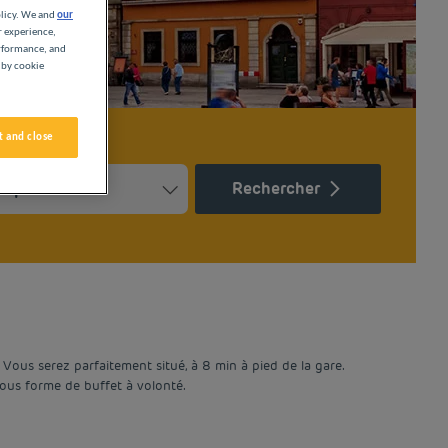
olicy. We and
our
r experience,
erformance, and
 by cookie
 and close
Rechercher
Press the question mark key to get the keyboard shortcuts for ch
ndar and select a date. Press the question mark key to get the k
. Vous serez parfaitement situé, à 8 min à pied de la gare.
ous forme de buffet à volonté.