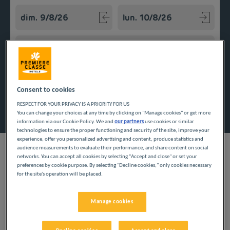
Navigate forward to interact with the calendar and select a
Navigate backward to interact w
Ajouter un code
Consent to cookies
Rechercher
RESPECT FOR YOUR PRIVACY IS A PRIORITY FOR US
You can change your choices at any time by clicking on "Manage cookies" or get more
information via our Cookie Policy. We and
our partners
use cookies or similar
technologies to ensure the proper functioning and security of the site, improve your
experience, offer you personalized advertising and content, produce statistics and
audience measurements to evaluate their performance, and share content on social
networks. You can accept all cookies by selecting "Accept and close" or set your
preferences by cookie purpose. By selecting "Decline cookies," only cookies necessary
for the site's operation will be placed.
De passage en Wallonie pour des vacances en famille ou un
déplacement professionnel, séjournez de manière économique
en logeant à l’hôtel Première Classe de Liège. Profitez chaque
Manage cookies
jour d'une chambre équipée d'une salle de bain privative, d’un
petit déjeuner et d’un parking privé.