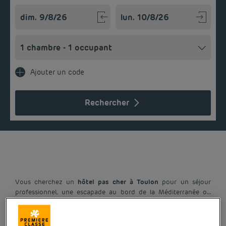
Navigate forward to interact with the calendar and select a
Navigate backward to interact w
Ajouter un code
Rechercher
Vous cherchez un
hôtel pas cher à Toulon
pour un séjour
professionnel, une escapade au bord de la Méditerranée ou
une halte sur la route des vacances ? Les établissements
Première Classe
vous accueillent toute l’année dans un cadre
Excellent rapport qualité prix
moderne, confortable et fonctionnel. Profitez d’un