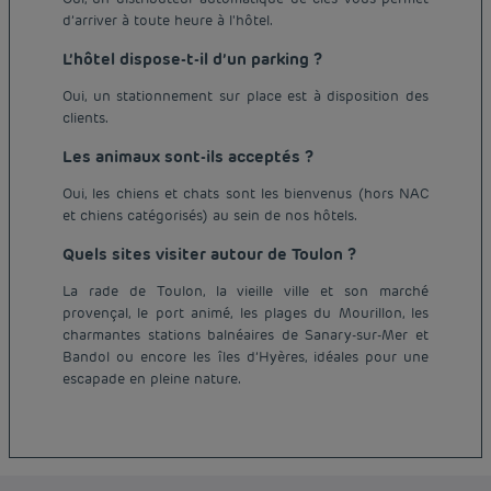
d’arriver à toute heure à l'hôtel.
L’hôtel dispose-t-il d’un parking ?
Oui, un stationnement sur place est à disposition des
clients.
Les animaux sont-ils acceptés ?
Oui, les chiens et chats sont les bienvenus (hors NAC
et chiens catégorisés) au sein de nos hôtels.
Quels sites visiter autour de Toulon ?
La rade de Toulon, la vieille ville et son marché
provençal, le port animé, les plages du Mourillon, les
Hôtel pas cher Paris
charmantes stations balnéaires de Sanary-sur-Mer et
Hôtel pas cher Lyon
Bandol ou encore les îles d’Hyères, idéales pour une
Mentions légales
escapade en pleine nature.
Hôtel pas cher Marseille
Conditions générales de vente
Hôtel pas cher Bordeaux
Politique des données personnelles
Hôtel pas cher Montpellier
Politique d'utilisation des cookies
Hôtel pas cher Toulouse
Conditions générales d'utilisation Flavours Instant Benefit
Hôtel pas cher Strasbourg