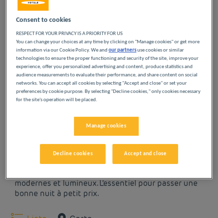
hébergement économique
sans compromis sur le confort, au
cœur du Var.
Nos
hôtels à Toulon
offrent un
excellent rapport qualité/prix
,
Consent to cookies
avec des
chambres climatisées
, une
connexion Wi-Fi incluse
,
RESPECT FOR YOUR PRIVACY IS A PRIORITY FOR US
un
parking privatif sur place
et un
petit déjeuner buffet à
You can change your choices at any time by clicking on "Manage cookies" or get more
volonté
pour bien démarrer la journée.
Idéalement situés à proxi
information via our Cookie Policy. We and
our partners
use cookies or similar
technologies to ensure the proper functioning and security of the site, improve your
experience, offer you personalized advertising and content, produce statistics and
Lire la suite
audience measurements to evaluate their performance, and share content on social
networks. You can accept all cookies by selecting "Accept and close" or set your
NOS HÔTELS À TOULON
preferences by cookie purpose. By selecting "Decline cookies," only cookies necessary
for the site's operation will be placed.
À PETITS PRIX
Manage cookies
Laissez-vous tenter par nos hôtels Première Classe
à Toulon. Dès votre arrivée, vous découvrirez
Decline cookies
Accept and close
l’expérience Première Classe : des hôtels
économiques, simples et confortables. Des espaces
modernes et lumineux. L’essentiel pour passer une
bonne nuit à petit prix.