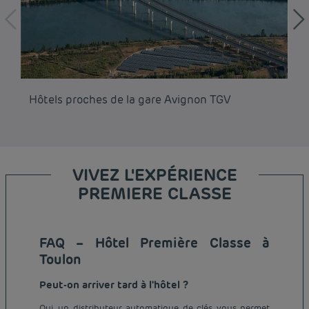
Hôtels proches de la gare Avignon TGV
Hô
VIVEZ L'EXPÉRIENCE
PREMIERE CLASSE
FAQ – Hôtel Première Classe à
Toulon
Peut-on arriver tard à l'hôtel ?
Oui, un distributeur automatique de clés vous permet