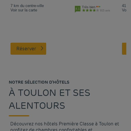
7 km du centre-ville
41.8 
Très bien
4.1
Voir sur la carte
Voir 
915 avis
Réserver
NOTRE SÉLECTION D'HÔTELS
À TOULON ET SES
ALENTOURS
Découvrez nos hôtels Première Classe à Toulon et
profitez de chambres confortables et