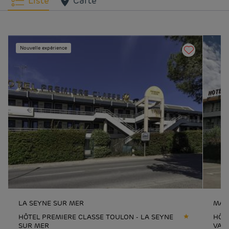
Liste
Carte
Nouvelle expérience
LA SEYNE SUR MER
MARS
HÔTEL PREMIERE CLASSE TOULON - LA SEYNE
HÔTE
SUR MER
VAL