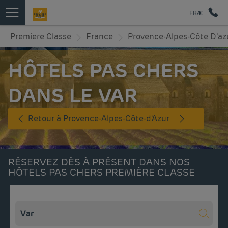
FR/€
Premiere Classe
France
Provence-Alpes-Côte D’az
HÔTELS PAS CHERS
DANS LE VAR
Retour à Provence-Alpes-Côte-d'Azur
RÉSERVEZ DÈS À PRÉSENT DANS NOS
HÔTELS PAS CHERS PREMIÈRE CLASSE