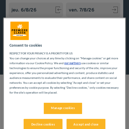
Navigate forward to interact with the calendar and select a
Navigate backward to interact w
Ajouter un code
Consent to cookies
RESPECT FOR YOUR PRIVACY IS A PRIORITY FOR US
Rechercher
You can change your choices at any time by clicking on "Manage cookies" or get more
information via our Cookie Policy. We and
our partners
use cookies or similar
technologies to ensure the proper functioning and security of the site, improve your
experience, offer you personalized advertising and content, produce statistics and
audience measurements to evaluate their performance, and share content on social
networks. You can accept all cookies by selecting "Accept and close" or set your
preferences by cookie purpose. By selecting "Decline cookies," only cookies necessary
for the site's operation will be placed.
Seul, en couple ou en famille, appréciez votre séjour d'affaires
ou d'agrément au sein de l'un de nos hôtels pas chers dans le
Manage cookies
Var, en région PACA.
Nos villes dans le Var
Decline cookies
Accept and close