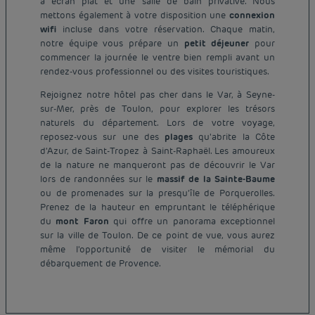
à écran plat et une salle de bain privative. Nous
mettons également à votre disposition une
connexion
wifi
incluse dans votre réservation. Chaque matin,
notre équipe vous prépare un
petit déjeuner
pour
commencer la journée le ventre bien rempli avant un
rendez-vous professionnel ou des visites touristiques.
Rejoignez notre hôtel pas cher dans le Var, à Seyne-
sur-Mer, près de Toulon, pour explorer les trésors
naturels du département. Lors de votre voyage,
reposez-vous sur une des
plages
qu'abrite la Côte
d'Azur, de Saint-Tropez à Saint-Raphaël. Les amoureux
de la nature ne manqueront pas de découvrir le Var
lors de randonnées sur le
massif de la Sainte-Baume
ou de promenades sur la presqu'île de Porquerolles.
Prenez de la hauteur en empruntant le téléphérique
du
mont Faron
qui offre un panorama exceptionnel
Hôtel pas cher Paris
sur la ville de Toulon. De ce point de vue, vous aurez
Hôtel pas cher Lyon
même l'opportunité de visiter le mémorial du
Mentions légales
débarquement de Provence.
Hôtel pas cher Marseille
Conditions générales de vente
Hôtel pas cher Bordeaux
Politique des données personnelles
Hôtel pas cher Montpellier
Politique d'utilisation des cookies
Hôtel pas cher Toulouse