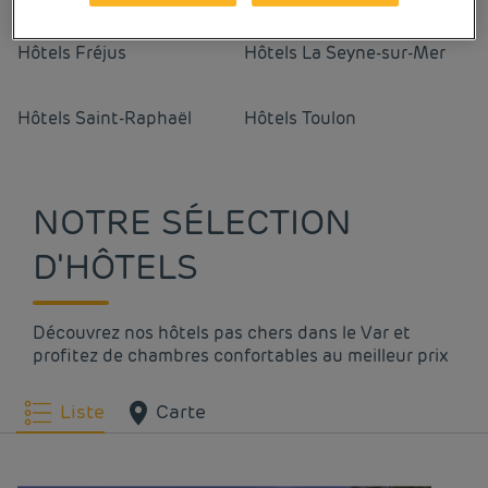
Hôtels
Fréjus
Hôtels
La Seyne-sur-Mer
Hôtels
Saint-Raphaël
Hôtels
Toulon
NOTRE SÉLECTION
D'HÔTELS
Découvrez nos hôtels pas chers dans le Var et
profitez de chambres confortables au meilleur prix
Liste
Carte