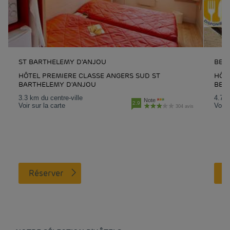
ST BARTHELEMY D'ANJOU
BEA
HÔTEL PREMIERE CLASSE ANGERS SUD ST
HÔT
BARTHELEMY D'ANJOU
BEA
3.3 km du centre-ville
4.7 k
Note
2.9
Voir sur la carte
Voir 
304 avis
Réserver