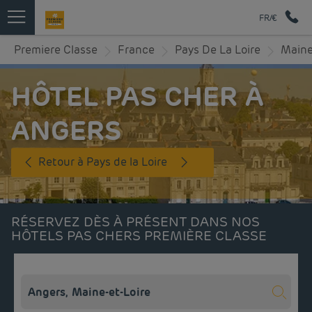
FR/€
Premiere Classe
France
Pays De La Loire
Maine
HÔTEL PAS CHER À
ANGERS
Retour à Pays de la Loire
RÉSERVEZ DÈS À PRÉSENT DANS NOS
HÔTELS PAS CHERS PREMIÈRE CLASSE