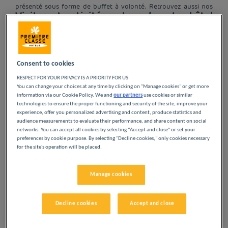
présenté sous forme de buffet à volonté. Retrouvez aussi nos
Visites et activités autour de votre hôtel
services inclus, comme le wifi et le parking !
à Angers
Consent to cookies
RESPECT FOR YOUR PRIVACY IS A PRIORITY FOR US
À la confluence de la Maine et de la Loire, Angers est une
You can change your choices at any time by clicking on "Manage cookies" or get more
destination de choix pour goûter à la
douceur angevine
.
information via our Cookie Policy. We and
our partners
use cookies or similar
Plongez dans l’Histoire dans la
cité des Plantagenêt
! Entre
technologies to ensure the proper functioning and security of the site, improve your
visites, découvertes gastronomiques et loisirs au grand air, la
experience, offer you personalized advertising and content, produce statistics and
capitale historique de l’Anjou vous réserve de belles surprises.
audience measurements to evaluate their performance, and share content on social
networks. You can accept all cookies by selecting "Accept and close" or set your
Que voir lors de votre séjour à Angers ?
preferences by cookie purpose. By selecting "Decline cookies," only cookies necessary
for the site's operation will be placed.
Lire la suite
Manage cookies
NOS HÔTELS À ANGERS
À PETITS PRIX
Decline cookies
Accept and close