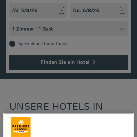
Navigate forward to interact with the calendar and select a
Navigate backward to interact w
Spezialcode hinzufügen
Finden Sie ein Hotel
UNSERE HOTELS IN
ANGERS ZU GÜNSTIGEN
PREISEN