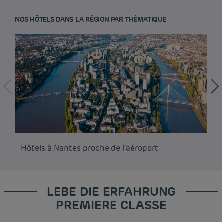
NOS HÔTELS DANS LA RÉGION PAR THÉMATIQUE
Hôtels à Nantes proche de l’aéroport
Hô
LEBE DIE ERFAHRUNG
PREMIERE CLASSE