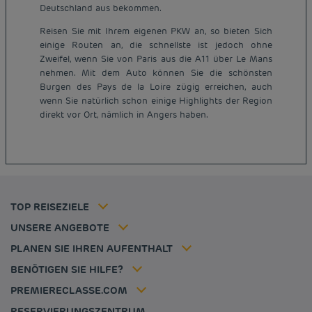
Deutschland aus bekommen.
Reisen Sie mit Ihrem eigenen PKW an, so bieten Sich
einige Routen an, die schnellste ist jedoch ohne
Zweifel, wenn Sie von Paris aus die A11 über Le Mans
nehmen. Mit dem Auto können Sie die schönsten
Burgen des Pays de la Loire zügig erreichen, auch
Günstige Hotels Paris
wenn Sie natürlich schon einige Highlights der Region
Impressum
direkt vor Ort, nämlich in Angers haben.
Günstige Hotels Hannover
Allgemeine Geschäftsbedingungen
Günstige Hotels Deutschland
Datenschutzrichtlinie
Günstige Hotels Kiel
Richtlinie zur Verwendung von Cookies
Günstige Hotels Frankreich
Flavours Instant Benefit Allgemeine Nutzungsbedingungen
Günstige Hotels Niederlande
Allgemeinen Geschäftsbedingungen
Günstige Hotels Frankfurt
Mitgliedsrate
TOP REISEZIELE
Tax policy
Hôtel pas cher Nantes
Firmenlösungen
Karriere
UNSERE ANGEBOTE
Kurzurlaub-Angebot
Meine Buchung
Louvre Hotels Group
PLANEN SIE IHREN AUFENTHALT
Politique animaux de compagnie
Jin Jiang International
Häufig gestellte Fragen
BENÖTIGEN SIE HILFE?
Kontaktieren Sie uns
Déclaration d'accessibilité
PREMIERECLASSE.COM
Cookies management
RESERVIERUNGSZENTRUM