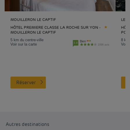
MOUILLERON LE CAPTIF
LES 
HÔTEL PREMIERE CLASSE LA ROCHE SUR YON -
HÔTE
MOUILLERON LE CAPTIF
PON
5 km du centre-ville
8 km 
Bien
3.8
Voir sur la carte
Voir 
1096 avis
Réserver
Autres destinations