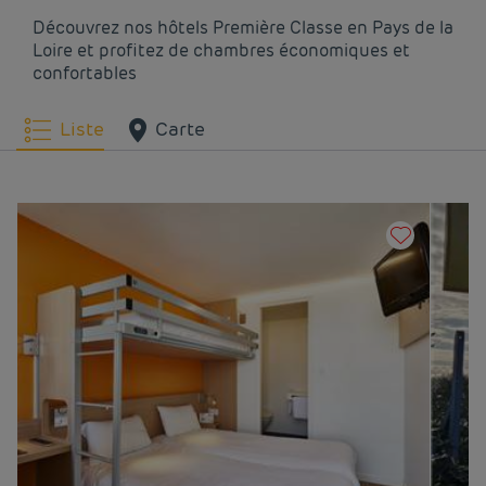
Hôtels
Nantes
Hôtels
Saint Herblain
Découvrez nos hôtels Première Classe en Pays de la
Loire et profitez de chambres économiques et
confortables
Hôtels
Saint-Barthélemy-
Hôtels
Saint-Nazaire
d'Anjou
Liste
Carte
Hôtels
Saumur
Hôtels
Trignac