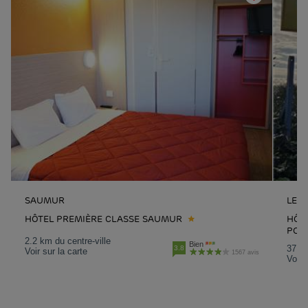
SAUMUR
LES 
HÔTEL PREMIÈRE CLASSE SAUMUR
HÔTE
PON
2.2 km du centre-ville
Bien
37.9 
3.8
Voir sur la carte
1567 avis
Voir 