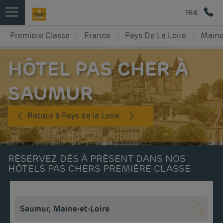
FR/€
Premiere Classe
France
Pays De La Loire
Maine
HÔTEL PAS CHER À
SAUMUR
Retour à Pays de la Loire
RÉSERVEZ DÈS À PRÉSENT DANS NOS
HÔTELS PAS CHERS PREMIÈRE CLASSE