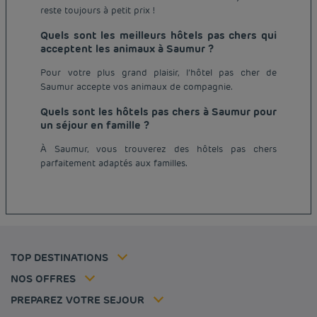
reste toujours à petit prix !
Quels sont les meilleurs hôtels pas chers qui
acceptent les animaux à Saumur ?
Pour votre plus grand plaisir, l’hôtel pas cher de
Saumur accepte vos animaux de compagnie.
Quels sont les hôtels pas chers à Saumur pour
un séjour en famille ?
Hôtel pas cher Paris
Hôtel pas cher Lyon
À Saumur, vous trouverez des hôtels pas chers
Mentions légales
parfaitement adaptés aux familles.
Hôtel pas cher Marseille
Conditions générales de vente
Hôtel pas cher Bordeaux
Politique des données personnelles
Hôtel pas cher Montpellier
Politique d'utilisation des cookies
Hôtel pas cher Toulouse
Conditions générales d'utilisation Flavours Instant Benefit
Hôtel pas cher Strasbourg
Tarif membre
Conditions générales d'utilisation
Hôtel pas cher Lille
Solutions pro
TOP DESTINATIONS
Ma réservation
Politiques de taxes
Hôtel pas cher Nantes
Offre Évasion
Hôtels et inspirations
Espace carrière
NOS OFFRES
Sportifs
Nos Standards de Développement Durable
Louvre Hotels Group
PREPAREZ VOTRE SEJOUR
Politique animaux de compagnie
Jin Jiang International
FAQ