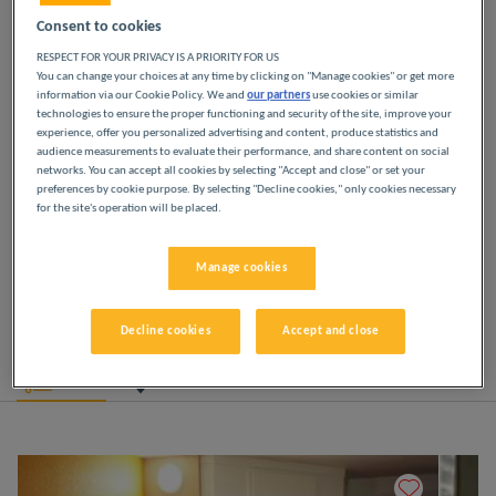
et culturel absolument remarquable.
la région à votre tour, notre hôtel pas cher à Saumur est le
Consent to cookies
pied-à-terre idéal. Profitez d’une chambre moderne accessible
Lire la suite
RESPECT FOR YOUR PRIVACY IS A PRIORITY FOR US
aux personnes à mobilité réduite, et disposant d’une salle de
You can change your choices at any time by clicking on "Manage cookies" or get more
NOS HÔTELS À SAUMUR
bain privative, d’un coin bureau, d’une connexion wifi gratuite
information via our Cookie Policy. We and
our partners
use cookies or similar
et illimitée et d’une télévision à écran plat avec TNT. Le matin,
technologies to ensure the proper functioning and security of the site, improve your
À PETITS PRIX
dégustez un petit-déjeuner copieux dans la salle de restaurant.
experience, offer you personalized advertising and content, produce statistics and
D’autr
audience measurements to evaluate their performance, and share content on social
networks. You can accept all cookies by selecting "Accept and close" or set your
preferences by cookie purpose. By selecting "Decline cookies," only cookies necessary
Laissez-vous tenter par nos hôtels Première Classe
for the site's operation will be placed.
à Saumur. Dès votre arrivée, vous découvrirez
l’expérience Première Classe : des hôtels
Manage cookies
économiques, simples et confortables. Des espaces
modernes et lumineux. L’essentiel pour passer une
bonne nuit à petit prix.
Decline cookies
Accept and close
Liste
Carte