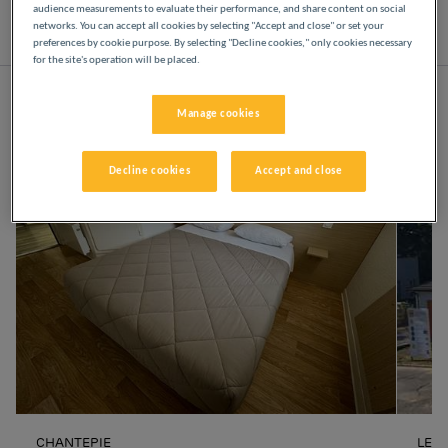
audience measurements to evaluate their performance, and share content on social
networks. You can accept all cookies by selecting "Accept and close" or set your
Liste
Carte
preferences by cookie purpose. By selecting "Decline cookies," only cookies necessary
for the site's operation will be placed.
Manage cookies
Decline cookies
Accept and close
CHANTEPIE
LE 