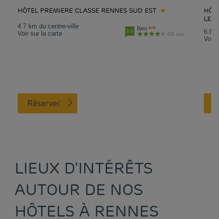
HÔTEL PREMIERE CLASSE RENNES SUD EST
HÔT
LE 
4.7 km du centre-ville
Bien
6.8 k
3.9
Voir sur la carte
632 avis
Voir 
Réserver
LIEUX D'INTÉRÊTS
AUTOUR DE NOS
HÔTELS À RENNES