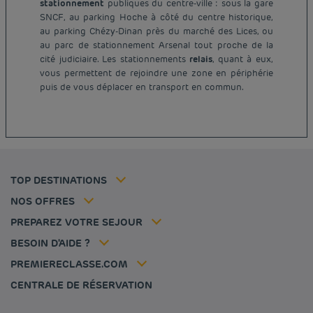
stationnement
publiques du centre-ville : sous la gare
SNCF, au parking Hoche à côté du centre historique,
au parking Chézy-Dinan près du marché des Lices, ou
au parc de stationnement Arsenal tout proche de la
Hôtel pas cher Paris
cité judiciaire. Les stationnements
relais
, quant à eux,
Hôtel pas cher Lyon
vous permettent de rejoindre une zone en périphérie
Mentions légales
puis de vous déplacer en transport en commun.
Hôtel pas cher Marseille
Conditions générales de vente
Hôtel pas cher Bordeaux
Politique des données personnelles
Hôtel pas cher Montpellier
Politique d'utilisation des cookies
Hôtel pas cher Toulouse
Conditions générales d'utilisation Flavours Instant Benefit
Hôtel pas cher Strasbourg
Tarif membre
Conditions générales d'utilisation
Hôtel pas cher Lille
Solutions pro
TOP DESTINATIONS
Ma réservation
Politiques de taxes
Hôtel pas cher Nantes
Offre Évasion
Hôtels et inspirations
Espace carrière
NOS OFFRES
Sportifs
Nos Standards de Développement Durable
Louvre Hotels Group
PREPAREZ VOTRE SEJOUR
Politique animaux de compagnie
Jin Jiang International
FAQ
BESOIN D'AIDE ?
Contactez-nous
Déclaration d'accessibilité
PREMIERECLASSE.COM
Gérer les cookies
CENTRALE DE RÉSERVATION