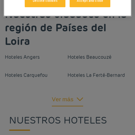
Decline cookies
Accept and close
Nuestras ciudades en la
región de Países del
Loira
Hoteles
Angers
Hoteles
Beaucouzé
Hoteles
Carquefou
Hoteles
La Ferté-Bernard
Hoteles
La Flèche
Hoteles
La Roche-sur-Yon
Ver más
Hoteles
Le Mans
Hoteles
Les Ponts-de-Cé
NUESTROS HOTELES
Hoteles
Mouilleron-le-
Hoteles
Mulsanne