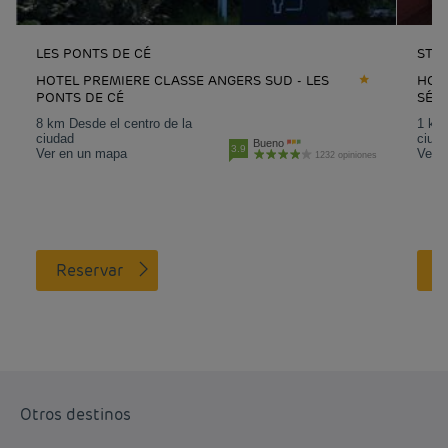
LES PONTS DE CÉ
ST-S
HOTEL PREMIERE CLASSE ANGERS SUD - LES
HOTE
PONTS DE CÉ
SÉBA
8 km Desde el centro de la
1 km 
ciudad
ciud
Bueno
3.9
Ver en un mapa
Ver 
1232 opiniones
Reservar
Otros destinos