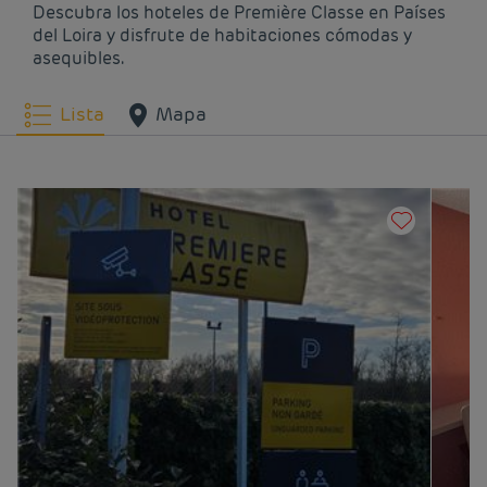
Captif
Descubra los hoteles de Première Classe en Países
del Loira y disfrute de habitaciones cómodas y
Hoteles
Nantes
Hoteles
Saint-
asequibles.
Barthélemy-d'Anjou
Hoteles
Saint-Herblain
Hoteles
Saint-Nazaire
Lista
Mapa
Hoteles
Saumur
Hoteles
Trignac