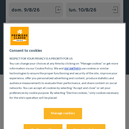
Navigate forward to interact with the calendar and select a
Navigate backward to interact w
Añadir un código especial
Consent to cookies
Encontrar un hotel
RESPECT FOR YOUR PRIVACY IS A PRIORITY FOR US
You can change your choices at any time by clicking on "Manage cookies" or get more
information via our Cookie Policy. We and
our partners
use cookies or similar
technologies to ensure the proper functioning and security of the site, improve your
experience, offer you personalized advertising and content, produce statistics and
audience measurements to evaluate their performance, and share content on social
networks. You can accept all cookies by selecting "Accept and close" or set your
preferences by cookie purpose. By selecting "Decline cookies," only cookies necessary
for the site's operation will be placed.
Tanto si viaja por negocios, en familia o con sus amigos,
nuestros hoteles económicos en Países del Loira garantizan
que podrá disfrutar de su estancia con comodidad. Entre los
Manage cookies
servicios, encontrará desayuno a petición, aparcamiento, ducha
privada y aseo en su habitación y wifi gratis. Encuentre
nuestros hoteles en la región de Países del Loira.