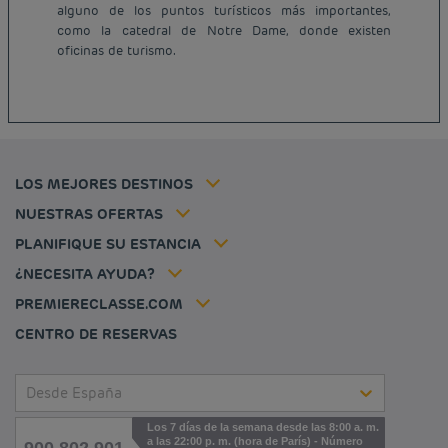
Hoteles baratos París
alguno de los puntos turísticos más importantes,
Hoteles baratos Francia
como la catedral de Notre Dame, donde existen
Avisos legales
oficinas de turismo.
Hoteles baratos Marsella
Términos y Condiciones Generales
Hoteles baratos Burdeos
Política de Datos Personales
Hoteles baratos Carcassonne
Política de cookies
Hoteles baratos Toulouse
Flavours Instant Benefit Términos y Condiciones Generales de Uso
Hoteles baratos Frankfurt
Términos y Condiciones de Uso
Hoteles baratos Biarritz
Tarifa del miembro
LOS MEJORES DESTINOS
Tax policy
Hoteles baratos Lyon
Soluciones para profesionales
Mi reserva
Empleo
NUESTRAS OFERTAS
Oferta de escapada
Hôtels et inspirations
Louvre Hotels Group
PLANIFIQUE SU ESTANCIA
Politique animaux de compagnie
Jin Jiang International
Preguntas frecuentes
¿NECESITA AYUDA?
Contacto
Déclaration d'accessibilité
PREMIERECLASSE.COM
Cookies management
CENTRO DE RESERVAS
Desde España
Los 7 días de la semana desde las 8:00 a. m.
a las 22:00 p. m. (hora de París) - Número
900 802 901