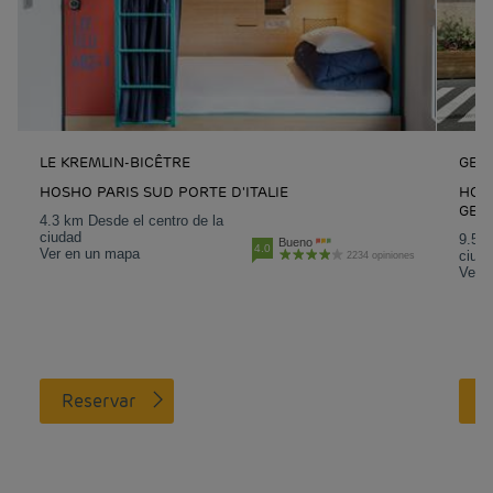
LE KREMLIN-BICÊTRE
GENN
HOSHO PARIS SUD PORTE D'ITALIE
HOTE
GEN
4.3 km Desde el centro de la
ciudad
9.5 k
Bueno
4.0
Ver en un mapa
ciud
2234 opiniones
Ver 
Reservar