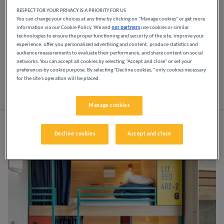
RESPECT FOR YOUR PRIVACY IS A PRIORITY FOR US
You can change your choices at any time by clicking on "Manage cookies" or get more
Disfrute de los hoteles Première Classe en París.
information via our Cookie Policy. We and
our partners
use cookies or similar
Descubrirá la experiencia Première Classe desde el
technologies to ensure the proper functioning and security of the site, improve your
momento en que llegue: hoteles asequibles,
experience, offer you personalized advertising and content, produce statistics and
acogedores y cómodos. Espacios luminosos y
audience measurements to evaluate their performance, and share content on social
modernos. Todo lo que necesita para disfrutar de
networks. You can accept all cookies by selecting "Accept and close" or set your
preferences by cookie purpose. By selecting "Decline cookies," only cookies necessary
un buen descanso nocturno a un precio bajo.
for the site's operation will be placed.
Lista
Mapa
Manage cookies
Decline cookies
Accept and close