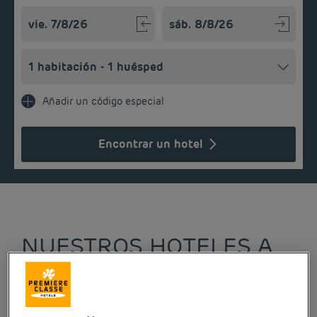
Navigate forward to interact with the calendar and select a
Navigate backward to interact w
Añadir un código especial
Encontrar un hotel
NUESTROS HOTELES A
PRECIOS BAJOS EN
BURDEOS