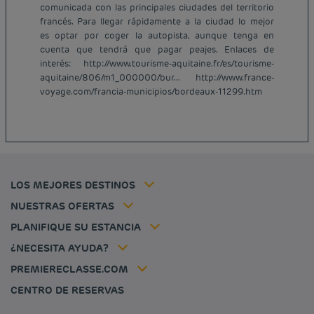
comunicada con las principales ciudades del territorio
francés. Para llegar rápidamente a la ciudad lo mejor
es optar por coger la autopista, aunque tenga en
cuenta que tendrá que pagar peajes. Enlaces de
Hoteles baratos París
interés: http://www.tourisme-aquitaine.fr/es/tourisme-
Hoteles baratos Francia
aquitaine/806/m1_000000/bur... http://www.france-
Avisos legales
voyage.com/francia-municipios/bordeaux-11299.htm
Hoteles baratos Marsella
Términos y Condiciones Generales
Hoteles baratos Burdeos
Política de Datos Personales
Hoteles baratos Carcassonne
Política de cookies
Hoteles baratos Toulouse
Flavours Instant Benefit Términos y Condiciones Generales de Uso
Hoteles baratos Frankfurt
Términos y Condiciones de Uso
Hoteles baratos Biarritz
Tarifa del miembro
LOS MEJORES DESTINOS
Tax policy
Hoteles baratos Lyon
Soluciones para profesionales
Mi reserva
Empleo
NUESTRAS OFERTAS
Oferta de escapada
Hôtels et inspirations
Louvre Hotels Group
PLANIFIQUE SU ESTANCIA
Politique animaux de compagnie
Jin Jiang International
Preguntas frecuentes
¿NECESITA AYUDA?
Contacto
Déclaration d'accessibilité
PREMIERECLASSE.COM
Cookies management
CENTRO DE RESERVAS