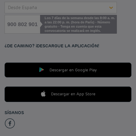
Desde España
Los 7 días de la semana desde las 8:00 a. m.
a las 22:00 p. m. (hora de París) - Número
900 802 901
gratuito - Tenga en cuenta que esta
convocatoria se realizará en inglés.
¿DE CAMINO? ¡DESCARGUE LA APLICACIÓN!
Descargar en Google Play
Descargar en App Store
SÍGANOS