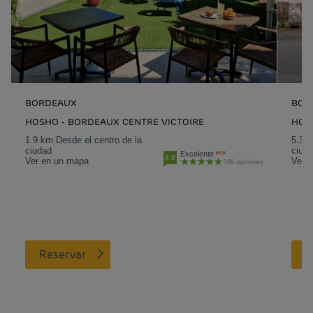
BORDEAUX
BOR
HOSHO - BORDEAUX CENTRE VICTOIRE
HOT
1.9 km Desde el centro de la
5.3 k
ciudad
ciud
Excelente
4.9
Ver en un mapa
Ver 
169 opiniones
Reservar