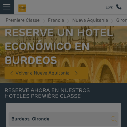
ES/€
Premiere Classe
Francia
Nueva Aquitania
Giro
RESERVE UN HOTEL
ECONÓMICO EN
BURDEOS
Volver a Nueva Aquitania
RESERVE AHORA EN NUESTROS
HOTELES PREMIÈRE CLASSE