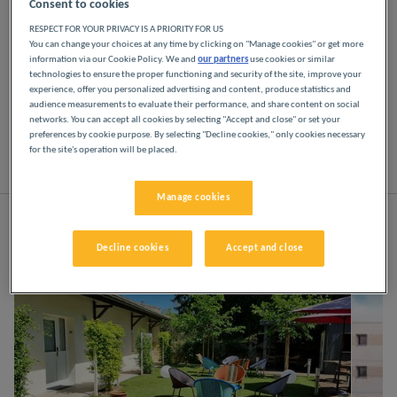
Consent to cookies
RESPECT FOR YOUR PRIVACY IS A PRIORITY FOR US
Disfrute de los hoteles Première Classe en Burdeos.
You can change your choices at any time by clicking on "Manage cookies" or get more
Descubrirá la experiencia Première Classe desde el
information via our Cookie Policy. We and
our partners
use cookies or similar
momento en que llegue: hoteles asequibles,
technologies to ensure the proper functioning and security of the site, improve your
experience, offer you personalized advertising and content, produce statistics and
acogedores y cómodos. Espacios luminosos y
audience measurements to evaluate their performance, and share content on social
modernos. Todo lo que necesita para disfrutar de
networks. You can accept all cookies by selecting "Accept and close" or set your
un buen descanso nocturno a un precio bajo.
preferences by cookie purpose. By selecting "Decline cookies," only cookies necessary
for the site's operation will be placed.
Lista
Mapa
Manage cookies
Decline cookies
Accept and close