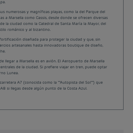
opa.
 sus numerosas y magníficas playas, como la del Parque del
anas a Marsella como Cassis, desde donde se ofrecen diversas
 de la ciudad como la Catedral de Santa María la Mayor, del
tilo románico y al bizantino.
fortificación diseñada para proteger la ciudad y que, sin
mercios artesanales hasta innovadoras boutique de diseño,
che.
de llegar a Marsella es en avión. El Aeropuerto de Marsella
rales de la ciudad. Si prefiere viajar en tren, puede optar
urno Lunea.
 carretera A7 (conocida como la ""Autopista del Sol"") que
 A8 si llegas desde algún punto de la Costa Azul.