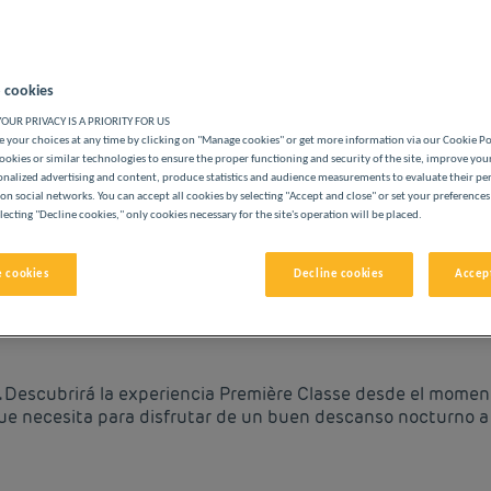
 cookies
OUR PRIVACY IS A PRIORITY FOR US
 your choices at any time by clicking on "Manage cookies" or get more information via our Cookie P
S PREMIÈRE CLASSE
ookies or similar technologies to ensure the proper functioning and security of the site, improve you
onalized advertising and content, produce statistics and audience measurements to evaluate their p
on social networks. You can accept all cookies by selecting "Accept and close" or set your preferences
lecting "Decline cookies," only cookies necessary for the site's operation will be placed.
vigate forward to interact with the calendar and select a date. 
Navigate backward to interact with the cale
 cookies
Decline cookies
Accept
PRECIOS BAJOS EN MARSELL
a. Descubrirá la experiencia Première Classe desde el momen
ue necesita para disfrutar de un buen descanso nocturno a 