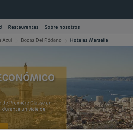
d
Restaurantes
Sobre nosotros
a Azul
Bocas Del Ródano
Hoteles Marsella
 ECONÓMICO
o de Première Classe en
d durante un viaje de