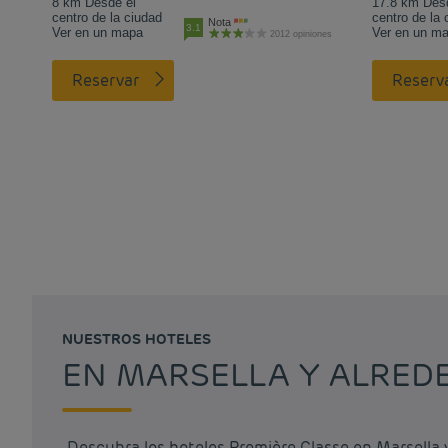
8 km Desde el
17.8 km Des
centro de la ciudad
centro de la 
Nota
3.1
Ver en un mapa
Ver en un m
2012 opiniones
Reservar
Reserv
NUESTROS HOTELES
EN MARSELLA Y ALRED
Descubra los hoteles Première Classe en Marsella 