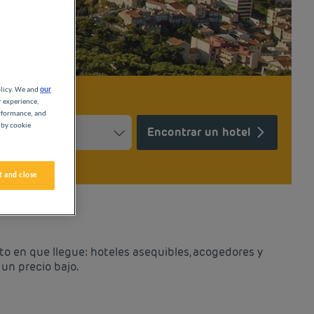
olicy. We and
our
r experience,
erformance, and
 by cookie
Encontrar un hotel
Press the question mark key to get the keyboard shortcuts for ch
ndar and select a date. Press the question mark key to get the k
 and close
A
to en que llegue: hoteles asequibles, acogedores y
un precio bajo.