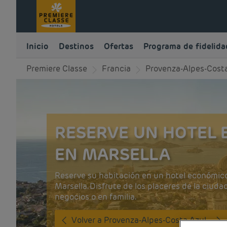
Inicio
Destinos
Ofertas
Programa de fidelida
Premiere Classe
Francia
Provenza-Alpes-Cost
RESERVE UN HOTEL
EN MARSELLA
Reserve su habitación en un hotel económic
Marsella. Disfrute de los placeres de la ciuda
negocios o en familia.
Volver a Provenza-Alpes-Costa Azul