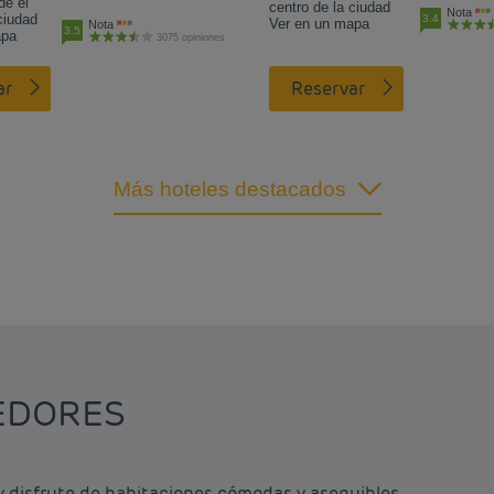
de el
centro de la ciudad
Nota
ciudad
3.4
Ver en un mapa
Nota
3.5
apa
3075 opiniones
ar
Reservar
Más hoteles destacados
EDORES
y disfrute de habitaciones cómodas y asequibles.