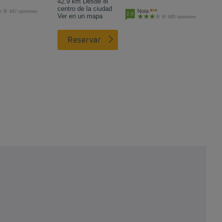
42.9 km Desde el
centro de la ciudad
Nota
947 opiniones
2.8
Ver en un mapa
985 opiniones
Reservar