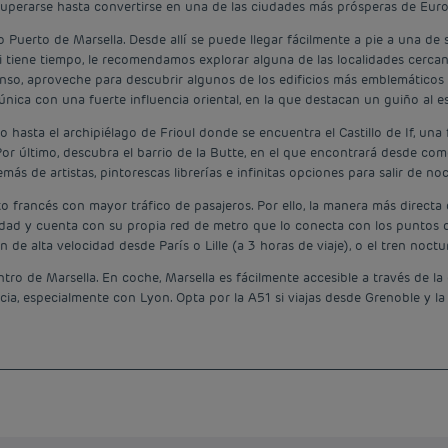
uperarse hasta convertirse en una de las ciudades más prósperas de Eur
 Puerto de Marsella. Desde allí se puede llegar fácilmente a pie a una de
Si tiene tiempo, le recomendamos explorar alguna de las localidades cerc
canso, aproveche para descubrir algunos de los edificios más emblemáticos
única con una fuerte influencia oriental, en la que destacan un guiño al es
hasta el archipiélago de Frioul donde se encuentra el Castillo de If, una 
Por último, descubra el barrio de la Butte, en el que encontrará desde co
más de artistas, pintorescas librerías e infinitas opciones para salir de no
 francés con mayor tráfico de pasajeros. Por ello, la manera más directa 
dad y cuenta con su propia red de metro que lo conecta con los puntos cent
n de alta velocidad desde París o Lille (a 3 horas de viaje), o el tren noct
ntro de Marsella. En coche, Marsella es fácilmente accesible a través de la
cia, especialmente con Lyon. Opta por la A51 si viajas desde Grenoble y la