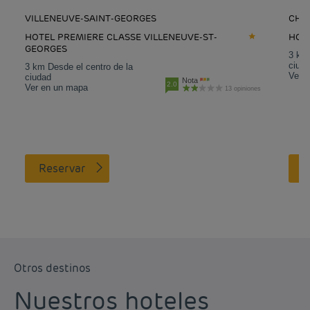
VILLENEUVE-SAINT-GEORGES
CHE
Hoteles
Etampes
Hoteles
Fleury-Mérogis
HOTEL PREMIERE CLASSE VILLENEUVE-ST-
HOT
GEORGES
3 km 
ciud
3 km Desde el centro de la
Hoteles
Fontenay-
Hoteles
Gonesse
Ver 
ciudad
Nota
2.0
Trésigny
Ver en un mapa
13 opiniones
Hoteles
Goussainville
Hoteles
Herblay
Hoteles
Joinville-le-Pont
Hoteles
La Défense
Reservar
Hoteles
La Ville-Du-Bois
Hoteles
Le Blanc-Mesnil
Hoteles
Le Bourget
Hoteles
Les Ulis
Otros destinos
Hoteles
Luzarches
Hoteles
Magny-le-Hongre
Nuestros hoteles