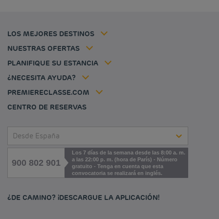
Hoteles baratos Toulouse
Flavours Instant Benefit Términos y Condiciones Generales de Uso
Hoteles baratos Frankfurt
Términos y Condiciones de Uso
Hoteles baratos Biarritz
Tarifa del miembro
LOS MEJORES DESTINOS
Tax policy
Hoteles baratos Lyon
Soluciones para profesionales
Mi reserva
Empleo
NUESTRAS OFERTAS
Oferta de escapada
Hôtels et inspirations
Louvre Hotels Group
PLANIFIQUE SU ESTANCIA
Politique animaux de compagnie
Jin Jiang International
Preguntas frecuentes
¿NECESITA AYUDA?
Contacto
Déclaration d'accessibilité
PREMIERECLASSE.COM
Cookies management
CENTRO DE RESERVAS
Desde España
Los 7 días de la semana desde las 8:00 a. m.
a las 22:00 p. m. (hora de París) - Número
900 802 901
gratuito - Tenga en cuenta que esta
convocatoria se realizará en inglés.
¿DE CAMINO? ¡DESCARGUE LA APLICACIÓN!