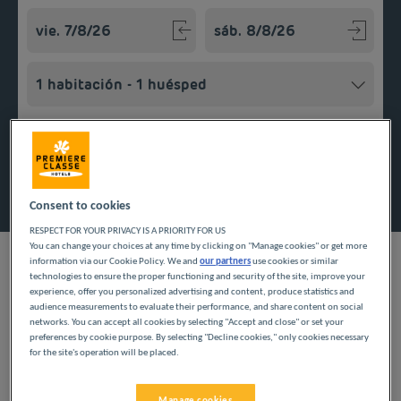
Navigate forward to interact with the calendar and select a
Navigate backward to interact w
Añadir un código especial
Encontrar un hotel
Consent to cookies
RESPECT FOR YOUR PRIVACY IS A PRIORITY FOR US
You can change your choices at any time by clicking on "Manage cookies" or get more
information via our Cookie Policy. We and
our partners
use cookies or similar
technologies to ensure the proper functioning and security of the site, improve your
experience, offer you personalized advertising and content, produce statistics and
audience measurements to evaluate their performance, and share content on social
Tanto si viaja por negocios, en familia o con sus amigos,
networks. You can accept all cookies by selecting "Accept and close" or set your
nuestros hoteles económicos en Isla de Francia garantizan que
preferences by cookie purpose. By selecting "Decline cookies," only cookies necessary
podrá disfrutar de su estancia con comodidad. Entre los
for the site's operation will be placed.
servicios, encontrará desayuno a petición, aparcamiento, ducha
privada y aseo en su habitación y wifi gratis. Encuentre
nuestros hoteles en la región de Isla de Francia.
Manage cookies