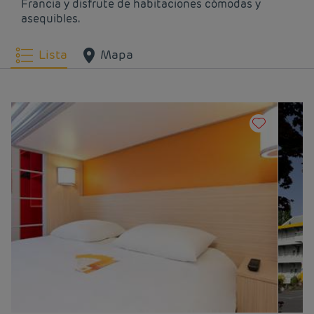
Francia y disfrute de habitaciones cómodas y
Hoteles
Cergy-Pontoise
Hoteles
Cergy-Saint-
asequibles.
Christophe
Hoteles
Cesson
Hoteles
Chelles
Lista
Mapa
Hoteles
Clichy
Hoteles
Coignières
Hoteles
Colombes
Hoteles
Combs-la-ville
Hoteles
Conflans-Sainte-
Hoteles
Coulommiers
Honorine
Hoteles
Courbevoie
Hoteles
Créteil
Hoteles
Drancy
Hoteles
Elancourt
Hoteles
Epinay-sur-Orge
Hoteles
Esmans