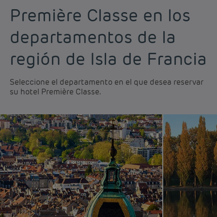
Hoteles
Marne-la-Vallée
Hoteles
Massy
Première Classe en los
departamentos de la
Hoteles
Meaux
Hoteles
Melun-Sénart
región de Isla de Francia
Hoteles
Montlhéry
Hoteles
Montreuil
Seleccione el departamento en el que desea reservar
su hotel Première Classe.
Hoteles
Mouroux
Hoteles
Nanteuil-lès-
Meaux
Hoteles
Orly
Hoteles
París
Hoteles
Plaisir
Hoteles
Rambouillet
Hoteles
Roissy
Hoteles
Rungis
Hoteles
Saint-Brice-Sous-
Hoteles
Saint-Cyr-L'Ecole