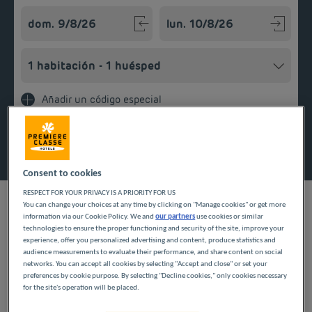
Navigate forward to interact with the calendar and select a
Navigate backward to interact w
Añadir un código especial
Encontrar un hotel
Consent to cookies
RESPECT FOR YOUR PRIVACY IS A PRIORITY FOR US
You can change your choices at any time by clicking on "Manage cookies" or get more
information via our Cookie Policy. We and
our partners
use cookies or similar
technologies to ensure the proper functioning and security of the site, improve your
NUESTROS HOTELES A
experience, offer you personalized advertising and content, produce statistics and
audience measurements to evaluate their performance, and share content on social
PRECIOS BAJOS EN
networks. You can accept all cookies by selecting "Accept and close" or set your
preferences by cookie purpose. By selecting "Decline cookies," only cookies necessary
for the site's operation will be placed.
CRÉTEIL