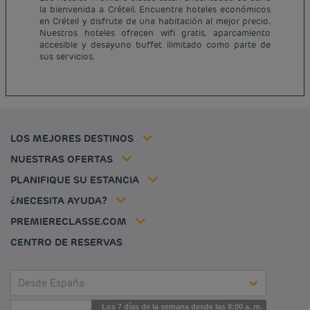
la bienvenida a Créteil. Encuentre hoteles económicos
Hoteles baratos París
en Créteil y disfrute de una habitación al mejor precio.
Hoteles baratos Francia
Nuestros hoteles ofrecen wifi gratis, aparcamiento
Avisos legales
accesible y desayuno buffet ilimitado como parte de
Hoteles baratos Marsella
Términos y Condiciones Generales
sus servicios.
Hoteles baratos Burdeos
Política de Datos Personales
Hoteles baratos Carcassonne
Política de cookies
Hoteles baratos Toulouse
Flavours Instant Benefit Términos y Condiciones Generales de Uso
Hoteles baratos Frankfurt
Términos y Condiciones de Uso
Hoteles baratos Biarritz
Tarifa del miembro
LOS MEJORES DESTINOS
Tax policy
Hoteles baratos Lyon
Soluciones para profesionales
Mi reserva
Empleo
NUESTRAS OFERTAS
Oferta de escapada
Hôtels et inspirations
Louvre Hotels Group
PLANIFIQUE SU ESTANCIA
Politique animaux de compagnie
Jin Jiang International
Preguntas frecuentes
¿NECESITA AYUDA?
Contacto
Déclaration d'accessibilité
PREMIERECLASSE.COM
Cookies management
CENTRO DE RESERVAS
Desde España
Los 7 días de la semana desde las 8:00 a. m.