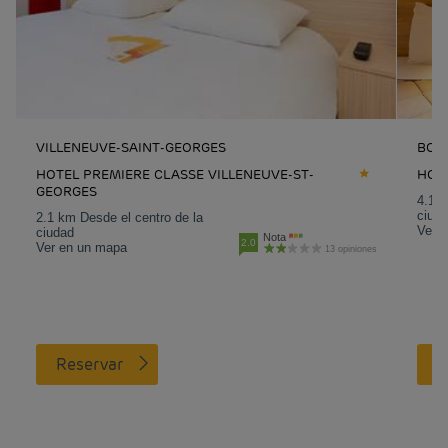
VILLENEUVE-SAINT-GEORGES
BOIS
HOTEL PREMIERE CLASSE VILLENEUVE-ST-
HOTE
GEORGES
4.1 k
ciud
2.1 km Desde el centro de la
Ver 
ciudad
Nota
2.0
Ver en un mapa
13 opiniones
Reservar