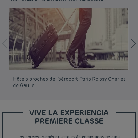
Hôtels proches de l'aéroport Paris Roissy Charles
Hô
de Gaulle
VIVE LA EXPERIENCIA
PREMIERE CLASSE
Los hoteles Première Classe están encantados de darle