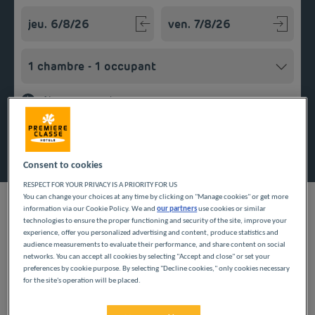
Navigate forward to interact with the calendar and select a
Navigate backward to interact w
Ajouter un code
Rechercher
Consent to cookies
RESPECT FOR YOUR PRIVACY IS A PRIORITY FOR US
You can change your choices at any time by clicking on "Manage cookies" or get more
information via our Cookie Policy. We and
our partners
use cookies or similar
technologies to ensure the proper functioning and security of the site, improve your
experience, offer you personalized advertising and content, produce statistics and
audience measurements to evaluate their performance, and share content on social
Réservez une chambre dans notre hôtel pas cher à Créteil et
networks. You can accept all cookies by selecting "Accept and close" or set your
bénéficiez d’un hébergement avec un bon rapport qualité-prix
preferences by cookie purpose. By selecting "Decline cookies," only cookies necessary
et des nombreux services. Dès votre arrivée, vous pourrez
for the site's operation will be placed.
profiter de ceux-ci en vous garant dans notre parking. Posez
Logée au cœur du Val de Marne, Créteil vous offrira un cadre
ensuite vos valises dans une chambre à la décoration moderne
et un environnement agréables pour votre séjour d’agrément