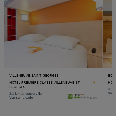
VILLENEUVE-SAINT-GEORGES
BOIS
HÔTEL PREMIERE CLASSE VILLENEUVE-ST-
HÔTE
GEORGES
4.1 k
Voir 
2.1 km du centre-ville
Note
2.0
Voir sur la carte
13 avis