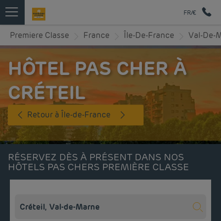
FR/€
Premiere Classe
France
Île-De-France
Val-De-
HÔTEL PAS CHER À
CRÉTEIL
Retour à Île-de-France
RÉSERVEZ DÈS À PRÉSENT DANS NOS
HÔTELS PAS CHERS PREMIÈRE CLASSE