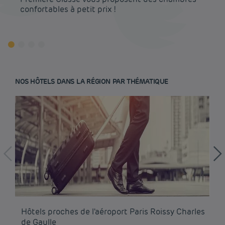
confortables à petit prix !
NOS HÔTELS DANS LA RÉGION PAR THÉMATIQUE
Hôtel pas cher Paris
Hôtel pas cher Lyon
Hôtels proches de l'aéroport Paris Roissy Charles
Hô
Mentions légales
de Gaulle
Hôtel pas cher Marseille