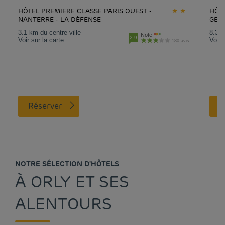
HÔTEL PREMIERE CLASSE PARIS OUEST -
HÔTE
NANTERRE - LA DÉFENSE
GEN
3.1 km du centre-ville
8.3 k
Note
2.9
Voir sur la carte
Voir 
180 avis
Réserver
NOTRE SÉLECTION D'HÔTELS
À ORLY ET SES
ALENTOURS