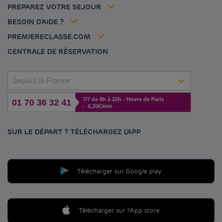
Nos Standards de Développement Durable
Louvre Hotels Group
PREPAREZ VOTRE SEJOUR
Politique animaux de compagnie
Jin Jiang International
FAQ
BESOIN D'AIDE ?
Contactez-nous
Déclaration d'accessibilité
PREMIERECLASSE.COM
Gérer les cookies
CENTRALE DE RÉSERVATION
Depuis la France
7/7 de 8h à 22h - Heure de Paris
01 70 36 32 41
- 0,35€/min
SUR LE DÉPART ? TÉLÉCHARGEZ L'APP
Télécharger sur Google play
Télécharger sur l'App store