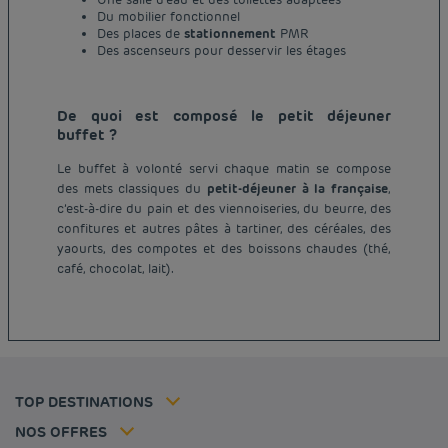
Du mobilier fonctionnel
Des places de
stationnement
PMR
Des ascenseurs pour desservir les étages
De quoi est composé le petit déjeuner
buffet ?
Le buffet à volonté servi chaque matin se compose
des mets classiques du
petit-déjeuner à la française
,
c’est-à-dire du pain et des viennoiseries, du beurre, des
Hôtel pas cher Paris
confitures et autres pâtes à tartiner, des céréales, des
Hôtel pas cher Lyon
yaourts, des compotes et des boissons chaudes (thé,
Mentions légales
café, chocolat, lait).
Hôtel pas cher Marseille
Conditions générales de vente
Hôtel pas cher Bordeaux
Politique des données personnelles
Hôtel pas cher Montpellier
Politique d'utilisation des cookies
Hôtel pas cher Toulouse
Conditions générales d'utilisation Flavours Instant Benefit
Hôtel pas cher Strasbourg
Tarif membre
Conditions générales d'utilisation
Hôtel pas cher Lille
Solutions pro
TOP DESTINATIONS
Ma réservation
Politiques de taxes
Hôtel pas cher Nantes
Offre Évasion
Hôtels et inspirations
Espace carrière
NOS OFFRES
Sportifs