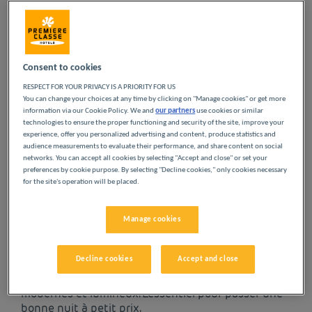
pour une étape avant ou après votre vol !
Séjourner à Orly
Consent to cookies
RESPECT FOR YOUR PRIVACY IS A PRIORITY FOR US
À deux pas de
Paris
, en
Val-de-Marne
, la ville d'Orly est surtout
You can change your choices at any time by clicking on "Manage cookies" or get more
connue pour
son aéroport
. Lieu de passage et source de
information via our Cookie Policy. We and
our partners
use cookies or similar
création artistique, évoqué dans les chansons “Dimanche à
technologies to ensure the proper functioning and security of the site, improve your
Orly” de Gilbert Bécaud et “Orly” de Jacques Brel, l'aéroport
Lire la suite
experience, offer you personalized advertising and content, produce statistics and
d'Orly devient aussi
décor de cinéma
dans les films “Le Grand
audience measurements to evaluate their performance, and share content on social
NOS HÔTELS À ORLY À
Blond avec une chaussure noire” d'Yves Robert ou “Les
networks. You can accept all cookies by selecting "Accept and close" or set your
preferences by cookie purpose. By selecting "Decline cookies," only cookies necessary
Aventures de Rabbi Jacob” de Gérard Oury. Mai
for the site's operation will be placed.
PETITS PRIX
Manage cookies
Laissez-vous tenter par nos hôtels Première Classe
à Orly. Dès votre arrivée, vous découvrirez
Decline cookies
Accept and close
l’expérience Première Classe : des hôtels
économiques, simples et confortables. Des espaces
modernes et lumineux. L’essentiel pour passer une
bonne nuit à petit prix.