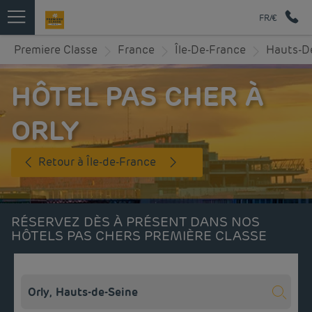
FR/€
Premiere Classe
France
Île-De-France
Hauts-D
HÔTEL PAS CHER À
ORLY
Retour à Île-de-France
RÉSERVEZ DÈS À PRÉSENT DANS NOS
HÔTELS PAS CHERS PREMIÈRE CLASSE