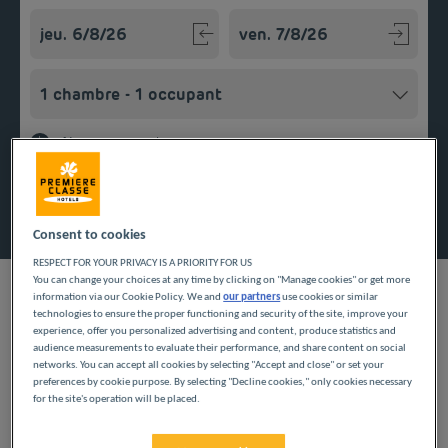
Navigate forward to interact with the calendar and select a
Navigate backward to interact w
Ajouter un code
Rechercher
Consent to cookies
RESPECT FOR YOUR PRIVACY IS A PRIORITY FOR US
You can change your choices at any time by clicking on "Manage cookies" or get more
information via our Cookie Policy. We and
our partners
use cookies or similar
technologies to ensure the proper functioning and security of the site, improve your
experience, offer you personalized advertising and content, produce statistics and
audience measurements to evaluate their performance, and share content on social
Situé à proximité du centre de Rungis, notre hôtel vous
networks. You can accept all cookies by selecting "Accept and close" or set your
permettra de déguster un petit déjeuner savoureux et à
preferences by cookie purpose. By selecting "Decline cookies," only cookies necessary
volonté. Dès votre arrivée, vous pourrez stationner votre
for the site's operation will be placed.
véhicule dans notre parking et une fois bien installé dans votre
Réservez un hôtel aux portes de la capitale. 30 minutes
chambre, vous pourrez naviguer grâce à la connexion wifi
suffisent pour atteindre Paris avec le RER C et quelques