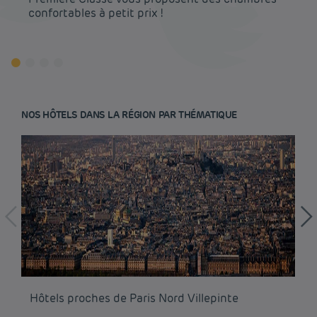
confortables à petit prix !
NOS HÔTELS DANS LA RÉGION PAR THÉMATIQUE
Hôtel pas cher Paris
Hôtel pas cher Lyon
Hôtels proches de Paris Nord Villepinte
Hô
Mentions légales
Hôtel pas cher Marseille