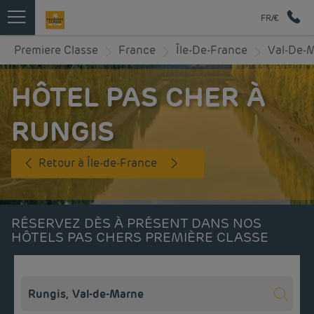
FR/€
Premiere Classe
France
Île-De-France
Val-De-
HÔTEL PAS CHER À
RUNGIS
Retour à Île-de-France
RÉSERVEZ DÈS À PRÉSENT DANS NOS
HÔTELS PAS CHERS PREMIÈRE CLASSE