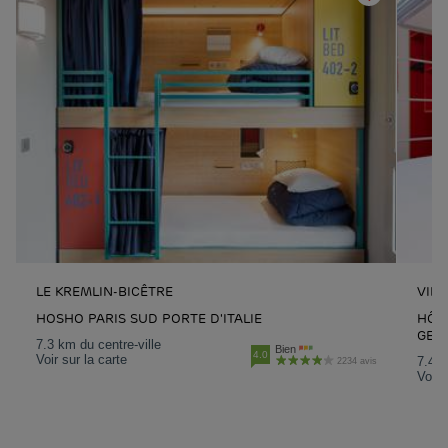
LE KREMLIN-BICÊTRE
VIL
HOSHO PARIS SUD PORTE D'ITALIE
HÔTE
GEO
7.3 km du centre-ville
Bien
4.0
Voir sur la carte
7.4 k
2234 avis
Voir 