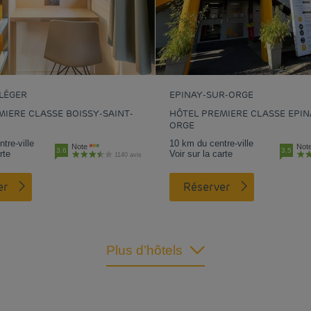
-LÉGER
EPINAY-SUR-ORGE
MIERE CLASSE BOISSY-SAINT-
HÔTEL PREMIERE CLASSE EPIN
ORGE
tre-ville
10 km du centre-ville
Note
Not
3.6
3.5
rte
Voir sur la carte
1140 avis
er
Réserver
Plus d’hôtels