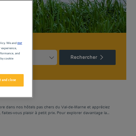
olicy. We and
our
r experience,
erformance, and
Rechercher
 by cookie
Press the question mark key to get the keyboard shortcuts for ch
ndar and select a date. Press the question mark key to get the k
 and close
bre dans nos hôtels pas chers du Val-de-Marne et appréciez
etit prix. Pour explorer davantage la
uvrir d'autres charmes de l'Île-de-France,
Boissy-Saint-Léger