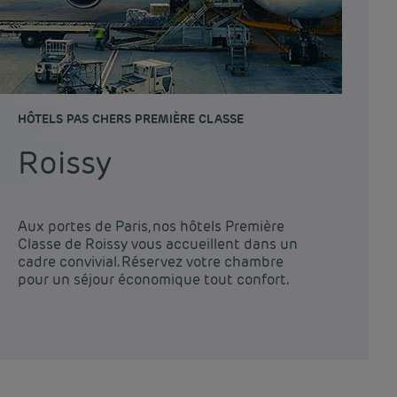
HÔTELS PAS CHERS PREMIÈRE CLASSE
HÔ
Roissy
T
En
Aux portes de Paris, nos hôtels Première
es
Classe de Roissy vous accueillent dans un
Îl
cadre convivial. Réservez votre chambre
Pr
pour un séjour économique tout confort.
co