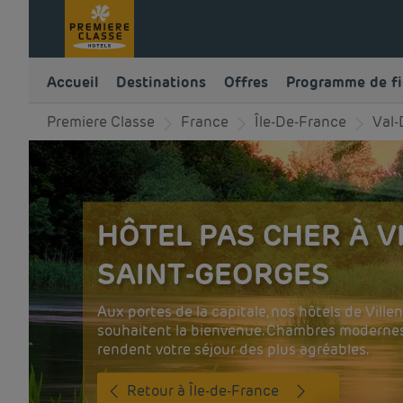
Accueil
Destinations
Offres
Programme de fi
Premiere Classe
France
Île-De-France
Val
HÔTEL PAS CHER À V
SAINT-GEORGES
Aux portes de la capitale, nos hôtels de Vill
souhaitent la bienvenue. Chambres modernes 
rendent votre séjour des plus agréables.
Retour à Île-de-France