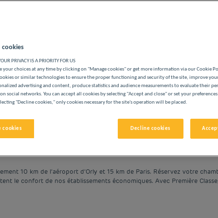
 cookies
OUR PRIVACY IS A PRIORITY FOR US
ÔTELS PAS CHERS PREMIÈRE CLASSE
 your choices at any time by clicking on "Manage cookies" or get more information via our Cookie P
ookies or similar technologies to ensure the proper functioning and security of the site, improve you
onalized advertising and content, produce statistics and audience measurements to evaluate their p
on social networks. You can accept all cookies by selecting "Accept and close" or set your preferences
lecting "Decline cookies," only cookies necessary for the site's operation will be placed.
vigate forward to interact with the calendar and select a date. 
Navigate backward to interact with the cale
 cookies
Decline cookies
Accept
ement 10 km de l’aéroport d’Orly et 15 km de Paris. Réservez votre cham
nfort de nos établissements économiques. Avec Première Classe, faites-vous plaisir à p
roximité de l'aéroport pour un séjour sans stress. Si vous souhaitez déco
ature pourront se rendre à