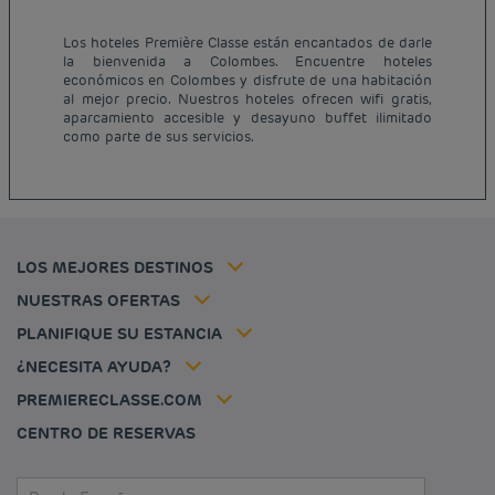
Los hoteles Première Classe están encantados de darle
la bienvenida a Colombes. Encuentre hoteles
Hoteles baratos París
económicos en Colombes y disfrute de una habitación
Hoteles baratos Francia
al mejor precio. Nuestros hoteles ofrecen wifi gratis,
Avisos legales
aparcamiento accesible y desayuno buffet ilimitado
Hoteles baratos Marsella
Términos y Condiciones Generales
como parte de sus servicios.
Hoteles baratos Burdeos
Política de Datos Personales
Hoteles baratos Carcassonne
Política de cookies
Hoteles baratos Toulouse
Flavours Instant Benefit Términos y Condiciones Generales de Uso
Hoteles baratos Frankfurt
Términos y Condiciones de Uso
Hoteles baratos Biarritz
Tarifa del miembro
LOS MEJORES DESTINOS
Tax policy
Hoteles baratos Lyon
Soluciones para profesionales
Mi reserva
Empleo
NUESTRAS OFERTAS
Oferta de escapada
Hôtels et inspirations
Louvre Hotels Group
PLANIFIQUE SU ESTANCIA
Politique animaux de compagnie
Jin Jiang International
Preguntas frecuentes
¿NECESITA AYUDA?
Contacto
Déclaration d'accessibilité
PREMIERECLASSE.COM
Cookies management
CENTRO DE RESERVAS