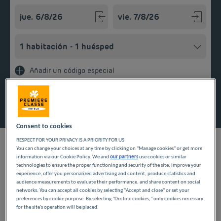
Navigate forward to interact with the calendar and select a
Navigate backward to interact w
Añadir un código especial
Encontrar un hotel
Consent to cookies
RESPECT FOR YOUR PRIVACY IS A PRIORITY FOR US
You can change your choices at any time by clicking on "Manage cookies" or get more
information via our Cookie Policy. We and
our partners
use cookies or similar
NUESTROS HOTELES A
technologies to ensure the proper functioning and security of the site, improve your
experience, offer you personalized advertising and content, produce statistics and
audience measurements to evaluate their performance, and share content on social
PRECIOS BAJOS EN
networks. You can accept all cookies by selecting "Accept and close" or set your
preferences by cookie purpose. By selecting "Decline cookies," only cookies necessary
COLOMBES
for the site's operation will be placed.