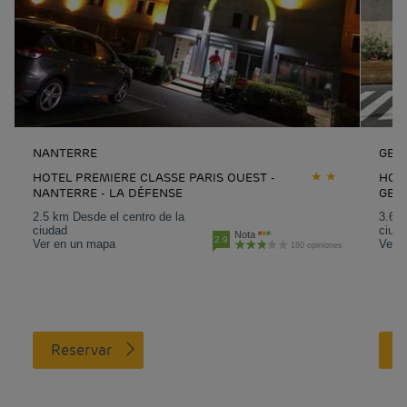
NANTERRE
GENN
HOTEL PREMIERE CLASSE PARIS OUEST -
HOTE
NANTERRE - LA DÉFENSE
GEN
2.5 km Desde el centro de la
3.6 k
ciudad
ciud
Nota
2.9
Ver en un mapa
Ver 
180 opiniones
Reservar