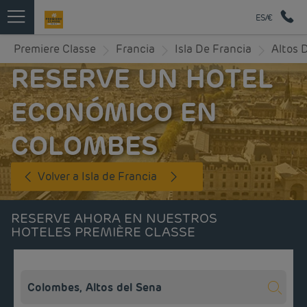
ES/€
Premiere Classe
Francia
Isla De Francia
Altos 
RESERVE UN HOTEL
ECONÓMICO EN
COLOMBES
Volver a Isla de Francia
RESERVE AHORA EN NUESTROS
HOTELES PREMIÈRE CLASSE