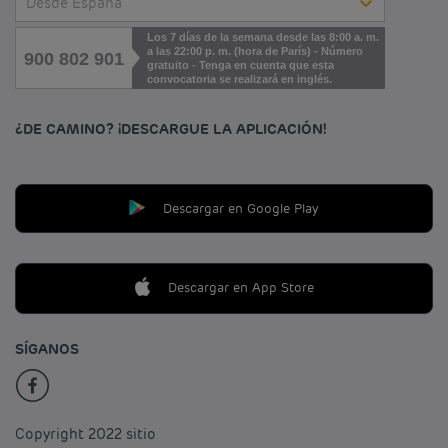
Desde España
Los 7 días de la semana desde las 8:00 a. m.
a las 22:00 p. m. (hora de París) - Número
900 802 901
gratuito - Tenga en cuenta que esta
convocatoria se realizará en inglés.
¿DE CAMINO? ¡DESCARGUE LA APLICACIÓN!
Descargar en Google Play
Descargar en App Store
SÍGANOS
Copyright 2022 sitio