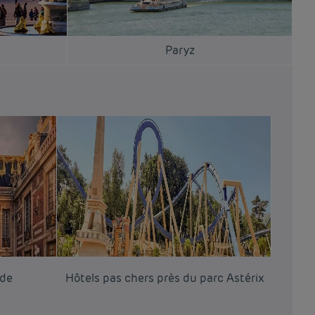
Paryz
 de
Hôtels pas chers près du parc Astérix