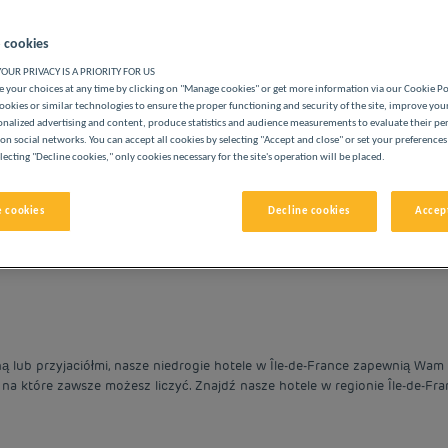
 cookies
OUR PRIVACY IS A PRIORITY FOR US
 your choices at any time by clicking on "Manage cookies" or get more information via our Cookie P
ookies or similar technologies to ensure the proper functioning and security of the site, improve you
onalized advertising and content, produce statistics and audience measurements to evaluate their p
ASZYCH HOTELACH PREMIÈRE CLASSE
on social networks. You can accept all cookies by selecting "Accept and close" or set your preferences
lecting "Decline cookies," only cookies necessary for the site's operation will be placed.
 cookies
Decline cookies
Accept
vigate forward to interact with the calendar and select a date. 
Navigate backward to interact with the cale
ną lub przyjaciółmi, nasze niedrogie hotele w Île-de-France zapewnią Wa
 na które zawsze możesz liczyć. Znajdź nasze hotele w regionie Île-de-Fra