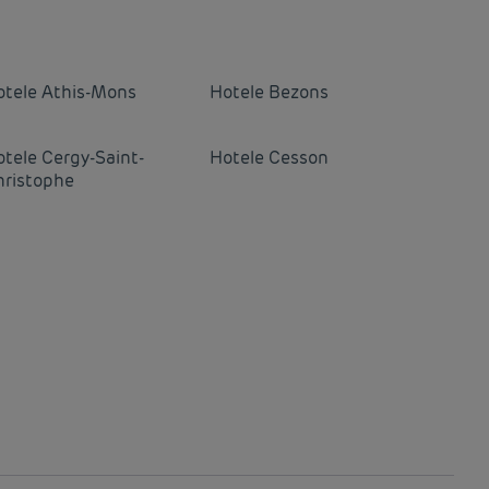
otele
Athis-Mons
Hotele
Bezons
otele
Cergy-Saint-
Hotele
Cesson
hristophe
otele
Combs-la-ville
Hotele
Conflans-Sainte-
Honorine
otele
Elancourt
Hotele
Epinay-sur-Orge
otele
Gonesse
Hotele
Goussainville
otele
Le Blanc-Mesnil
Hotele
Le Bourget
otele
Massy
Hotele
Meaux