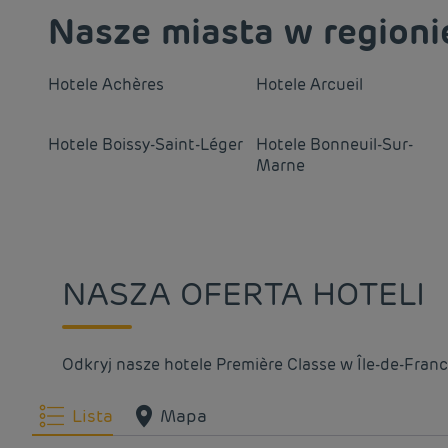
Nasze miasta w regionie
Hotele
Achères
Hotele
Arcueil
Hotele
Boissy-Saint-Léger
Hotele
Bonneuil-Sur-
Marne
Hotele
Chelles
Hotele
Clichy
Hotele
Coulommiers
Hotele
Courbevoie
NASZA OFERTA HOTELI
Hotele
Esmans
Hotele
Etampes
Odkryj nasze hotele Première Classe w Île-de-Franc
Hotele
Herblay
Hotele
Joinville-le-Pont
Lista
Mapa
Hotele
Les Ulis
Hotele
Luzarches