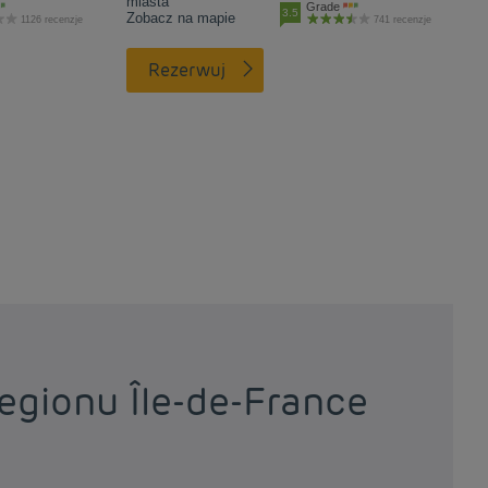
miasta
Grade
3.5
Zobacz na mapie
1126 recenzje
741 recenzje
Rezerwuj
egionu Île-de-France