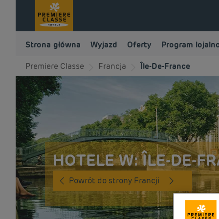
Strona główna
Wyjazd
Oferty
Program lojaln
Premiere Classe
Francja
Île-De-France
HOTELE W: ÎLE-DE-F
Powrót do strony Francji