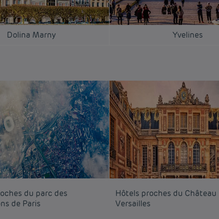
Dolina Marny
Yvelines
roches du parc des
Hôtels proches du Château
ns de Paris
Versailles