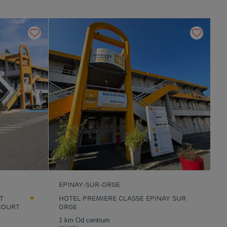
otele
Nanteuil Les
Hotele
Orly
eaux
otele
Rosny-sous-Bois
Hotele
Rungis
otele
Saint-Thibault-
Hotele
Saint-Witz
es-Vignes
otele
Villejust
Hotele
Villeneuve-La-
Garenne
EPINAY-SUR-ORGE
T
HOTEL PREMIERE CLASSE EPINAY SUR
COURT
ORGE
1 km Od centrum