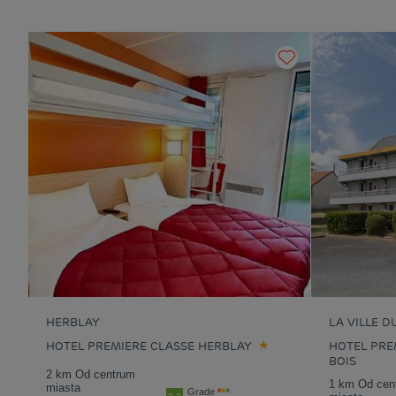
Hotele
Melun-Sénart
Hotele
Montlhéry
Hotele
Paryż
Hotele
Plaisir
Hotele
Saint-Brice-Sous-
Hotele
Saint-Cyr-L'Ecole
Fôret
Hotele
Sarcelles
Hotele
Suresnes
Hotele
Villeneuve-Saint-
Hotele
Villepinte
Georges
HERBLAY
LA VILLE D
HOTEL PREMIERE CLASSE HERBLAY
HOTEL PRE
BOIS
2 km Od centrum
1 km Od cen
miasta
Grade