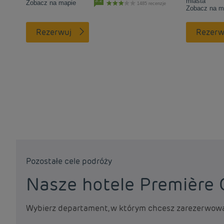
miasta
3.2
Zobacz na mapie
1485 recenzje
Zobacz na m
Rezerwuj
Rezerw
Pozostałe cele podróży
Nasze hotele Première 
Wybierz departament, w którym chcesz zarezerwować