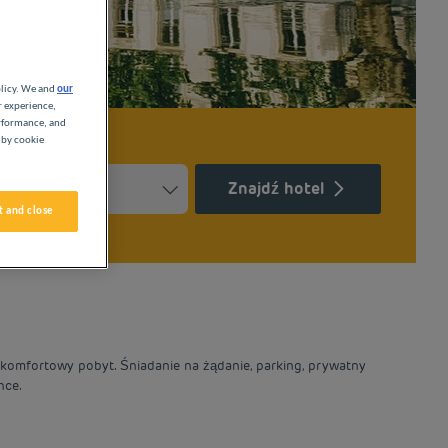
olicy. We and
our
r experience,
erformance, and
 by cookie
Znajdź hotel
 and close
Press the question mark key to get the keyboard shortcuts for ch
ndar and select a date. Press the question mark key to get the k
m komfortowy pobyt. Śniadanie na żądanie, parking, prywatny
nce.