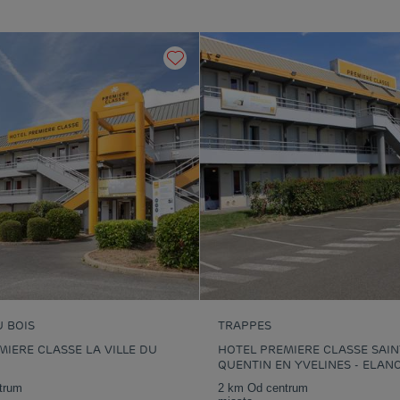
Hotele
Montreuil
Hotele
Mouroux
H
M
Hotele
Rambouillet
Hotele
Roissy
H
Hotele
Saint-Ouen-
Hotele
Saint-Quentin-En-
H
l'Aumône
Yvelines
D
Hotele
Torcy
Hotele
Vert-Saint-Denis
H
Hotele
Wersal
U BOIS
TRAPPES
MIERE CLASSE LA VILLE DU
HOTEL PREMIERE CLASSE SAIN
QUENTIN EN YVELINES - ELAN
trum
2 km Od centrum