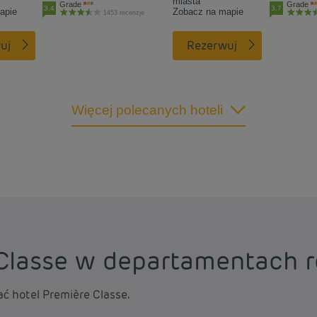
miasta
Grade
Grade
3.4
3.7
apie
Zobacz na mapie
1453 recenzje
uj
Rezerwuj
Więcej polecanych hoteli
Classe w departamentach r
 hotel Première Classe.