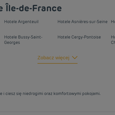
 Île-de-France
Hotele
Argenteuil
Hotele
Asnières-sur-Seine
H
Hotele
Bussy-Saint-
Hotele
Cergy-Pontoise
H
Georges
C
Hotele
Coignières
Hotele
Colombes
H
Zobacz więcej
Hotele
Créteil
Hotele
Drancy
H
Hotele
Fleury-Mérogis
Hotele
Fontenay-Trésigny
H
e i ciesz się niedrogimi oraz komfortowymi pokojami.
Hotele
La Défense
Hotele
La Ville-Du-Bois
H
Hotele
Magny-le-Hongre
Hotele
Marne-la-Vallée
H