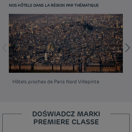
NOS HÔTELS DANS LA RÉGION PAR THÉMATIQUE
Hôtels proches de Paris Nord Villepinte
Hô
DOŚWIADCZ MARKI
PREMIERE CLASSE