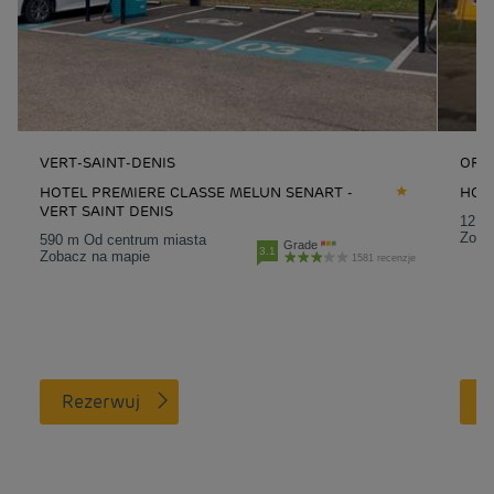
VERT-SAINT-DENIS
ORM
HOTEL PREMIERE CLASSE MELUN SENART -
HOT
VERT SAINT DENIS
12.5
Zoba
590 m Od centrum miasta
Grade
3.1
Zobacz na mapie
1581 recenzje
Rezerwuj