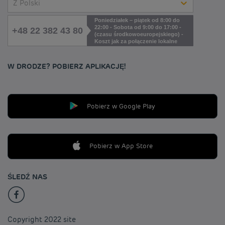
Z Polski
Poniedziałek – piątek od 8:00 do
22:00 - Sobota od 9:00 do 17:00 -
+48 22 382 43 80
(czasu środkowoeuropejskiego) -
Koszt jak za połączenie lokalne
W DRODZE? POBIERZ APLIKACJĘ!
Pobierz w Google Play
Pobierz w App Store
ŚLEDŹ NAS
Copyright 2022 site