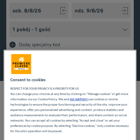
Navigate forward to interact with the calendar and select a
Navigate backward to interact w
Dodaj specjalny kod
Znajdź hotel
Consent to cookies
RESPECT FOR YOUR PRIVACY IS A PRIORITY FOR US
You can change your choices at any time by clicking on "Manage cookies" or get more
information via our Cookie Policy. We and
our partners
use cookies or similar
NASZE HOTELE W VERT-
technologies to ensure the proper functioning and security of the site, improve your
experience, offer you personalized advertising and content, produce statistics and
audience measurements to evaluate their performance, and share content on social
SAINT-DENIS W NISKICH
networks. You can accept all cookies by selecting "Accept and close" or set your
preferences by cookie purpose. By selecting "Decline cookies," only cookies necessary
CENACH
for the site's operation will be placed.