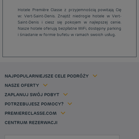
Hotele Première Classe z przyjemnością powitają Cię
w: Vert-Saint-Denis. Znajdź niedrogie hotele w Vert-
Tanie hotele Paryż
Saint-Denis i ciesz się pokojem w najlepszej cenie.
Tanie hotele Warszawa
Nasze hotele oferują bezpłatne WiFi, dostępny parking
Informacje prawne
i śniadanie w formie bufetu w ramach swoich usług.
Tanie hotele Wrocław
Regulamin
Tanie hotele Polska
Ochrona Danych Osobowych
Tanie hotele Niemcy
Polityka cookies
Tanie hotele Belgia
Flavours Instant Benefit - Ogólny regulamin korzystania
Tanie hotele Holandia
Regulaminu korzystania
Tanie hotele Marsylia
Stawka członkowska
NAJPOPULARNIEJSZE CELE PODRÓŻY
Tax policy
Tanie hotele Cannes
Rozwiązania dla profesjonalistów
Kariera
NASZE OFERTY
Oferta getaway
Moja rezerwacja
Louvre Hotels Group
ZAPLANUJ SWÓJ POBYT
Politique animaux de compagnie
Jin Jiang International
FAQ
POTRZEBUJESZ POMOCY?
Skontaktuj się z nami
Déclaration d'accessibilité
PREMIERECLASSE.COM
Cookies management
CENTRUM REZERWACJI