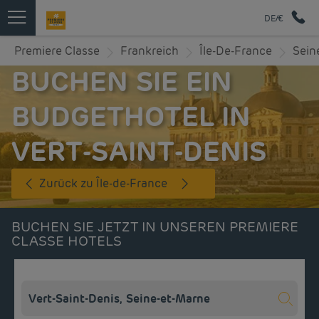
DE/€
Premiere Classe
Frankreich
Île-De-France
Sein
BUCHEN SIE EIN
BUDGETHOTEL IN
VERT-SAINT-DENIS
Zurück zu Île-de-France
BUCHEN SIE JETZT IN UNSEREN PREMIERE
CLASSE HOTELS