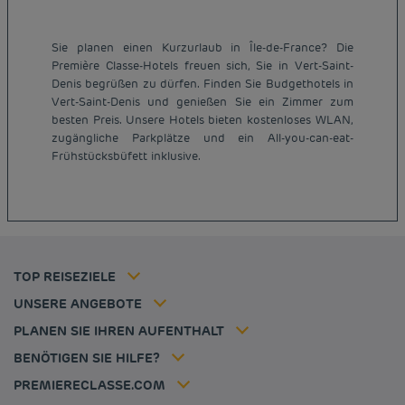
Sie planen einen Kurzurlaub in Île-de-France? Die
Première Classe-Hotels freuen sich, Sie in Vert-Saint-
Denis begrüßen zu dürfen. Finden Sie Budgethotels in
Vert-Saint-Denis und genießen Sie ein Zimmer zum
besten Preis. Unsere Hotels bieten kostenloses WLAN,
Günstige Hotels Paris
zugängliche Parkplätze und ein All-you-can-eat-
Impressum
Frühstücksbüfett inklusive.
Günstige Hotels Hannover
Allgemeine Geschäftsbedingungen
Günstige Hotels Deutschland
Datenschutzrichtlinie
Günstige Hotels Kiel
Richtlinie zur Verwendung von Cookies
Günstige Hotels Frankreich
Flavours Instant Benefit Allgemeine Nutzungsbedingungen
Günstige Hotels Niederlande
Allgemeinen Geschäftsbedingungen
Günstige Hotels Frankfurt
Mitgliedsrate
TOP REISEZIELE
Tax policy
Hôtel pas cher Nantes
Firmenlösungen
Karriere
UNSERE ANGEBOTE
Kurzurlaub-Angebot
Meine Buchung
Louvre Hotels Group
PLANEN SIE IHREN AUFENTHALT
Politique animaux de compagnie
Jin Jiang International
Häufig gestellte Fragen
BENÖTIGEN SIE HILFE?
Kontaktieren Sie uns
Déclaration d'accessibilité
PREMIERECLASSE.COM
Cookies management