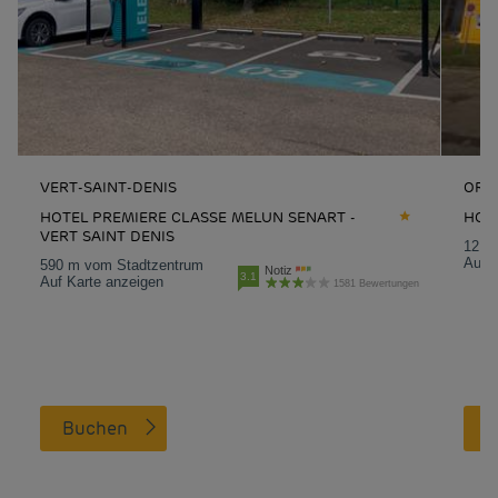
VERT-SAINT-DENIS
ORM
HOTEL PREMIERE CLASSE MELUN SENART -
HOT
VERT SAINT DENIS
12.5
Auf K
590 m vom Stadtzentrum
Notiz
3.1
Auf Karte anzeigen
1581 Bewertungen
Buchen