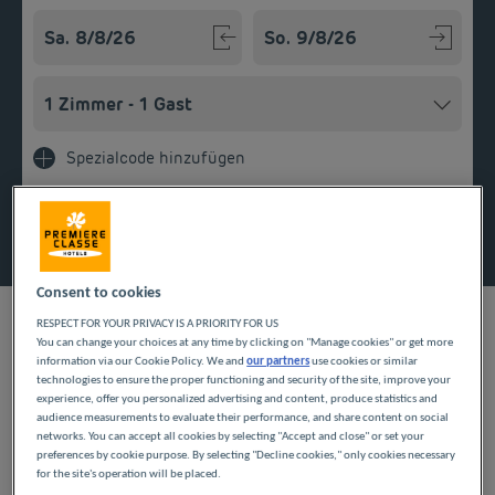
Navigate forward to interact with the calendar and select a
Navigate backward to interact w
Spezialcode hinzufügen
Finden Sie ein Hotel
Consent to cookies
RESPECT FOR YOUR PRIVACY IS A PRIORITY FOR US
You can change your choices at any time by clicking on "Manage cookies" or get more
information via our Cookie Policy. We and
our partners
use cookies or similar
UNSERE HOTELS IN
technologies to ensure the proper functioning and security of the site, improve your
experience, offer you personalized advertising and content, produce statistics and
VERT-SAINT-DENIS ZU
audience measurements to evaluate their performance, and share content on social
networks. You can accept all cookies by selecting "Accept and close" or set your
preferences by cookie purpose. By selecting "Decline cookies," only cookies necessary
GÜNSTIGEN PREISEN
for the site's operation will be placed.