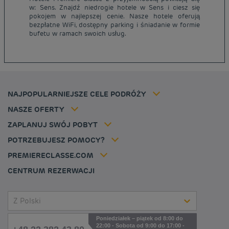
Tanie hotele Paryż
w: Sens. Znajdź niedrogie hotele w Sens i ciesz się
Tanie hotele Warszawa
pokojem w najlepszej cenie. Nasze hotele oferują
Informacje prawne
bezpłatne WiFi, dostępny parking i śniadanie w formie
Tanie hotele Wrocław
Regulamin
bufetu w ramach swoich usług.
Tanie hotele Polska
Ochrona Danych Osobowych
Tanie hotele Niemcy
Polityka cookies
Tanie hotele Belgia
Flavours Instant Benefit - Ogólny regulamin korzystania
Tanie hotele Holandia
Regulaminu korzystania
Tanie hotele Marsylia
Stawka członkowska
NAJPOPULARNIEJSZE CELE PODRÓŻY
Tax policy
Tanie hotele Cannes
Rozwiązania dla profesjonalistów
Kariera
NASZE OFERTY
Oferta getaway
Moja rezerwacja
Louvre Hotels Group
ZAPLANUJ SWÓJ POBYT
Politique animaux de compagnie
Jin Jiang International
FAQ
POTRZEBUJESZ POMOCY?
Skontaktuj się z nami
Déclaration d'accessibilité
PREMIERECLASSE.COM
Cookies management
CENTRUM REZERWACJI
Z Polski
Poniedziałek – piątek od 8:00 do
22:00 - Sobota od 9:00 do 17:00 -