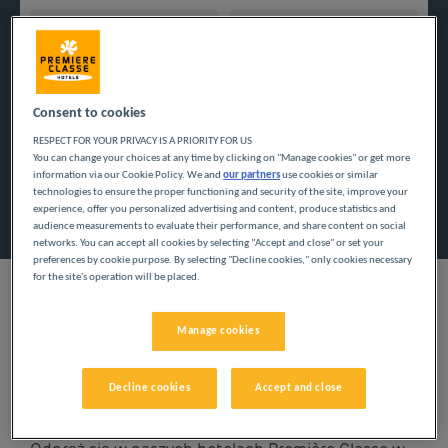
Navigate forward to interact with the calendar and select a
Navigate backward to interact w
Consent to cookies
Dodaj specjalny kod
RESPECT FOR YOUR PRIVACY IS A PRIORITY FOR US
You can change your choices at any time by clicking on "Manage cookies" or get more
information via our Cookie Policy. We and
our partners
use cookies or similar
technologies to ensure the proper functioning and security of the site, improve your
Znajdź hotel
experience, offer you personalized advertising and content, produce statistics and
audience measurements to evaluate their performance, and share content on social
networks. You can accept all cookies by selecting "Accept and close" or set your
preferences by cookie purpose. By selecting "Decline cookies," only cookies necessary
for the site's operation will be placed.
Manage cookies
NASZE HOTELE W SENS
W NISKICH CENACH
Decline cookies
Accept and close