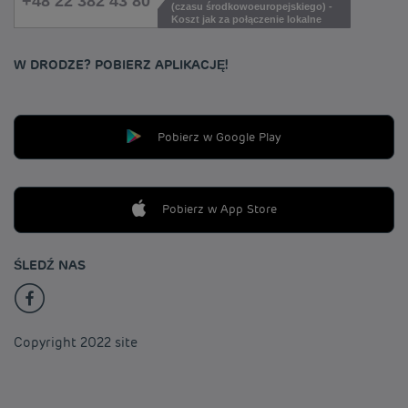
+48 22 382 43 80
(czasu środkowoeuropejskiego) -
Koszt jak za połączenie lokalne
W DRODZE? POBIERZ APLIKACJĘ!
Pobierz w Google Play
Pobierz w App Store
ŚLEDŹ NAS
Copyright 2022 site