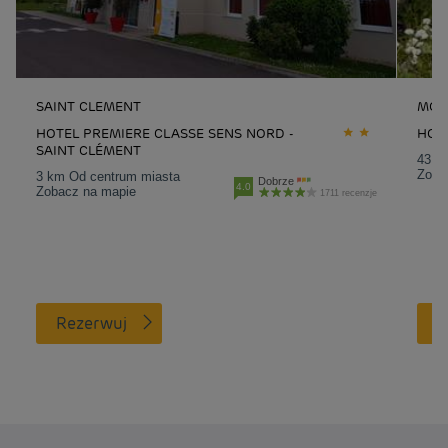
SAINT CLEMENT
MON
HOTEL PREMIERE CLASSE SENS NORD -
HOT
SAINT CLÉMENT
43.7
Zoba
3 km Od centrum miasta
Dobrze
4.0
Zobacz na mapie
1711 recenzje
Rezerwuj