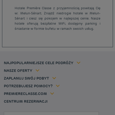
Hotele Première Classe z przyjemnością powitają Cię
w: Melun-Sénart. Znajdź niedrogie hotele w Melun-
Tanie hotele Paryż
Sénart i ciesz się pokojem w najlepszej cenie. Nasze
Tanie hotele Warszawa
hotele oferują bezpłatne WiFi, dostępny parking i
Informacje prawne
śniadanie w formie bufetu w ramach swoich usług.
Tanie hotele Wrocław
Regulamin
Tanie hotele Polska
Ochrona Danych Osobowych
Tanie hotele Niemcy
Polityka cookies
Tanie hotele Belgia
Flavours Instant Benefit - Ogólny regulamin korzystania
Tanie hotele Holandia
Regulaminu korzystania
Tanie hotele Marsylia
Stawka członkowska
NAJPOPULARNIEJSZE CELE PODRÓŻY
Tax policy
Tanie hotele Cannes
Rozwiązania dla profesjonalistów
Kariera
NASZE OFERTY
Oferta getaway
Moja rezerwacja
Louvre Hotels Group
ZAPLANUJ SWÓJ POBYT
Politique animaux de compagnie
Jin Jiang International
FAQ
POTRZEBUJESZ POMOCY?
Skontaktuj się z nami
Déclaration d'accessibilité
PREMIERECLASSE.COM
Cookies management
CENTRUM REZERWACJI