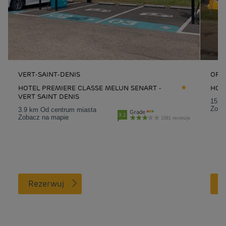
VERT-SAINT-DENIS
ORM
HOTEL PREMIERE CLASSE MELUN SENART -
HOT
VERT SAINT DENIS
15.4
Zoba
3.9 km Od centrum miasta
Grade
3.1
Zobacz na mapie
1581 recenzje
Rezerwuj