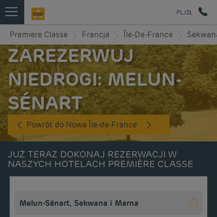
PL/ZŁ
Premiere Classe
Francja
Île-De-France
Sekwana
ZAREZERWUJ
NIEDROGI: MELUN-
SÉNART
Powrót do Nowa Île-de-France
JUŻ TERAZ DOKONAJ REZERWACJI W
NASZYCH HOTELACH PREMIÈRE CLASSE