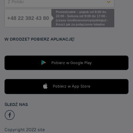
Z Polski
Poniedziałek – piątek od 8:00 do
22:00 - Sobota od 9:00 do 17:00 -
+48 22 382 43 80
(czasu środkowoeuropejskiego) -
Koszt jak za połączenie lokalne
W DRODZE? POBIERZ APLIKACJĘ!
Pobierz w Google Play
Pobierz w App Store
ŚLEDŹ NAS
Copyright 2022 site