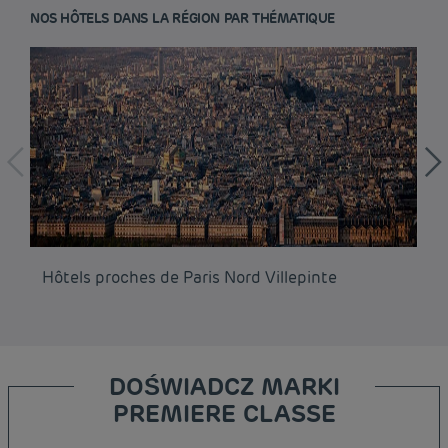
NOS HÔTELS DANS LA RÉGION PAR THÉMATIQUE
Hôtels proches de Paris Nord Villepinte
Hô
DOŚWIADCZ MARKI
PREMIERE CLASSE