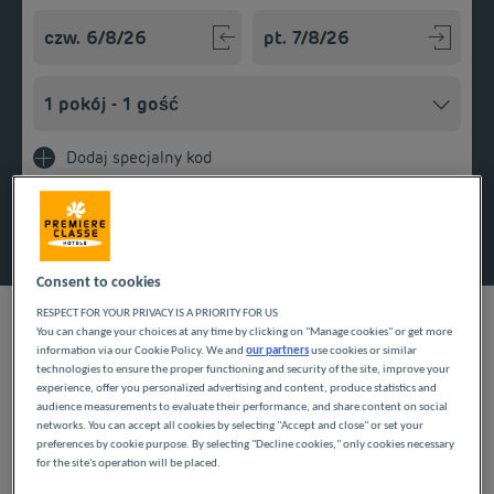
Navigate forward to interact with the calendar and select a
Navigate backward to interact w
Dodaj specjalny kod
Znajdź hotel
Consent to cookies
RESPECT FOR YOUR PRIVACY IS A PRIORITY FOR US
You can change your choices at any time by clicking on "Manage cookies" or get more
information via our Cookie Policy. We and
our partners
use cookies or similar
NASZE HOTELE W
technologies to ensure the proper functioning and security of the site, improve your
experience, offer you personalized advertising and content, produce statistics and
audience measurements to evaluate their performance, and share content on social
MELUN-SÉNART W
networks. You can accept all cookies by selecting "Accept and close" or set your
preferences by cookie purpose. By selecting "Decline cookies," only cookies necessary
NISKICH CENACH
for the site's operation will be placed.