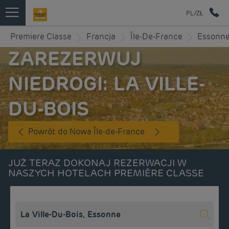
PL/ZŁ
Premiere Classe
Francja
Île-De-France
Essonn
ZAREZERWUJ
NIEDROGI: LA VILLE-
DU-BOIS
Powrót do Nowa Île-de-France
JUŻ TERAZ DOKONAJ REZERWACJI W
NASZYCH HOTELACH PREMIÈRE CLASSE