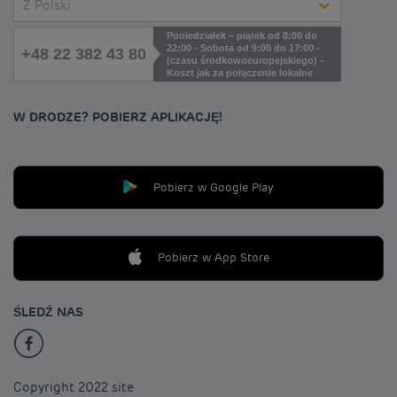
Z Polski
Poniedziałek – piątek od 8:00 do
22:00 - Sobota od 9:00 do 17:00 -
+48 22 382 43 80
(czasu środkowoeuropejskiego) -
Koszt jak za połączenie lokalne
W DRODZE? POBIERZ APLIKACJĘ!
Pobierz w Google Play
Pobierz w App Store
ŚLEDŹ NAS
Copyright 2022 site