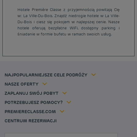
Hotele Première Classe z przyjemnością powitają Cię
w: La Ville-Du-Bois. Znajdź niedrogie hotele w La Ville-
Tanie hotele Paryż
Du-Bois i ciesz się pokojem w najlepszej cenie. Nasze
Tanie hotele Warszawa
hotele oferują bezpłatne WiFi, dostępny parking i
Informacje prawne
śniadanie w formie bufetu w ramach swoich usług.
Tanie hotele Wrocław
Regulamin
Tanie hotele Polska
Ochrona Danych Osobowych
Tanie hotele Niemcy
Polityka cookies
Tanie hotele Belgia
Flavours Instant Benefit - Ogólny regulamin korzystania
Tanie hotele Holandia
Regulaminu korzystania
Tanie hotele Marsylia
Stawka członkowska
NAJPOPULARNIEJSZE CELE PODRÓŻY
Tax policy
Tanie hotele Cannes
Rozwiązania dla profesjonalistów
Kariera
NASZE OFERTY
Oferta getaway
Moja rezerwacja
Louvre Hotels Group
ZAPLANUJ SWÓJ POBYT
Politique animaux de compagnie
Jin Jiang International
FAQ
POTRZEBUJESZ POMOCY?
Skontaktuj się z nami
Déclaration d'accessibilité
PREMIERECLASSE.COM
Cookies management
CENTRUM REZERWACJI