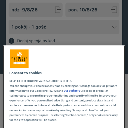
Navigate forward to interact with the calendar and select a
Navigate backward to interact w
Dodaj specjalny kod
Znajdź hotel
Consent to cookies
RESPECT FOR YOUR PRIVACY IS A PRIORITY FOR US
You can change your choices at any time by clicking on "Manage cookies" or get more
information via our Cookie Policy. We and
our partners
use cookies or similar
NASZE HOTELE W LA
technologies to ensure the proper functioning and security of the site, improve your
experience, offer you personalized advertising and content, produce statistics and
audience measurements to evaluate their performance, and share content on social
VILLE-DU-BOIS W
networks. You can accept all cookies by selecting "Accept and close" or set your
preferences by cookie purpose. By selecting "Decline cookies," only cookies necessary
NISKICH CENACH
for the site's operation will be placed.