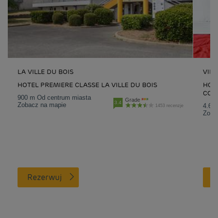
LA VILLE DU BOIS
VILL
HOTEL PREMIERE CLASSE LA VILLE DU BOIS
HOTE
COU
900 m Od centrum miasta
Grade
3.4
Zobacz na mapie
4.6 
1453 recenzje
Zoba
Rezerwuj