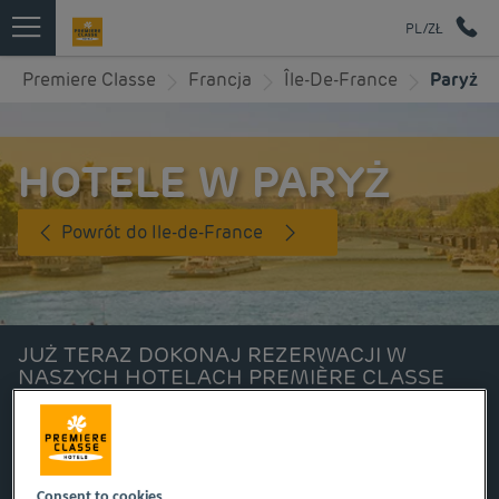
PL/ZŁ
Premiere Classe
Francja
Île-De-France
Paryż
HOTELE W PARYŻ
Powrót do Ile-de-France
JUŻ TERAZ DOKONAJ REZERWACJI W
NASZYCH HOTELACH PREMIÈRE CLASSE
Consent to cookies