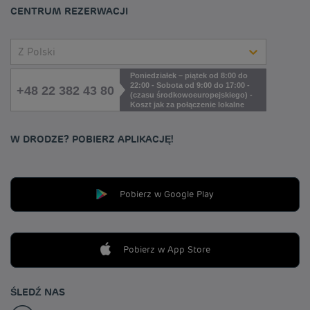
CENTRUM REZERWACJI
Z Polski
Poniedziałek – piątek od 8:00 do
22:00 - Sobota od 9:00 do 17:00 -
+48 22 382 43 80
(czasu środkowoeuropejskiego) -
Koszt jak za połączenie lokalne
W DRODZE? POBIERZ APLIKACJĘ!
Pobierz w Google Play
Pobierz w App Store
ŚLEDŹ NAS