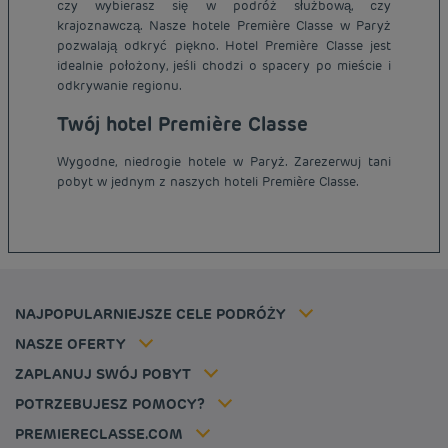
czy wybierasz się w podróż służbową, czy
krajoznawczą. Nasze hotele Première Classe w Paryż
pozwalają odkryć piękno. Hotel Première Classe jest
idealnie położony, jeśli chodzi o spacery po mieście i
odkrywanie regionu.
Twój hotel Première Classe
Tanie hotele Paryż
Tanie hotele Warszawa
Wygodne, niedrogie hotele w Paryż. Zarezerwuj tani
Informacje prawne
pobyt w jednym z naszych hoteli Première Classe.
Tanie hotele Wrocław
Regulamin
Tanie hotele Polska
Ochrona Danych Osobowych
Tanie hotele Niemcy
Polityka cookies
Tanie hotele Belgia
Flavours Instant Benefit - Ogólny regulamin korzystania
Tanie hotele Holandia
Regulaminu korzystania
Tanie hotele Marsylia
Stawka członkowska
NAJPOPULARNIEJSZE CELE PODRÓŻY
Tax policy
Tanie hotele Cannes
Rozwiązania dla profesjonalistów
Kariera
NASZE OFERTY
Oferta getaway
Moja rezerwacja
Louvre Hotels Group
ZAPLANUJ SWÓJ POBYT
Politique animaux de compagnie
Jin Jiang International
FAQ
POTRZEBUJESZ POMOCY?
Skontaktuj się z nami
Déclaration d'accessibilité
PREMIERECLASSE.COM
Cookies management