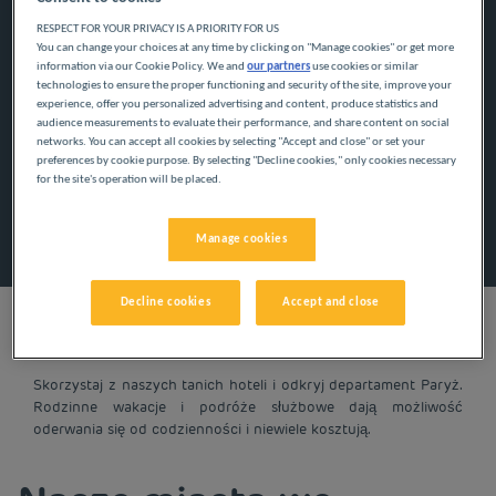
RESPECT FOR YOUR PRIVACY IS A PRIORITY FOR US
You can change your choices at any time by clicking on "Manage cookies" or get more
information via our Cookie Policy. We and
our partners
use cookies or similar
Navigate forward to interact with the calendar and select a
Navigate backward to interact w
technologies to ensure the proper functioning and security of the site, improve your
experience, offer you personalized advertising and content, produce statistics and
audience measurements to evaluate their performance, and share content on social
networks. You can accept all cookies by selecting "Accept and close" or set your
Dodaj specjalny kod
preferences by cookie purpose. By selecting "Decline cookies," only cookies necessary
for the site's operation will be placed.
Znajdź hotel
Manage cookies
Decline cookies
Accept and close
Skorzystaj z naszych tanich hoteli i odkryj departament Paryż.
Rodzinne wakacje i podróże służbowe dają możliwość
oderwania się od codzienności i niewiele kosztują.