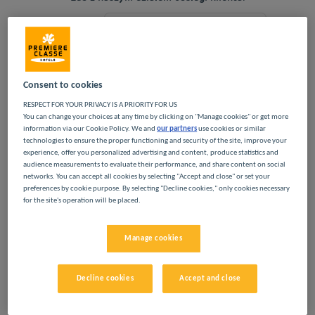
Telefon
+33173219899
Navigate forward to interact with the calendar and select a
Navigate backward to interact w
E-mail
relation@louvre-hotels.com
Consent to cookies
Dodaj specjalny kod
RESPECT FOR YOUR PRIVACY IS A PRIORITY FOR US
You can change your choices at any time by clicking on "Manage cookies" or get more
information via our Cookie Policy. We and
our partners
use cookies or similar
Znajdź hotel
technologies to ensure the proper functioning and security of the site, improve your
experience, offer you personalized advertising and content, produce statistics and
audience measurements to evaluate their performance, and share content on social
networks. You can accept all cookies by selecting "Accept and close" or set your
preferences by cookie purpose. By selecting "Decline cookies," only cookies necessary
for the site's operation will be placed.
DOŚWIADCZ MARKI
Manage cookies
PREMIERE CLASSE
Decline cookies
Accept and close
Liège to miasto położone we wschodniej Belgii nad