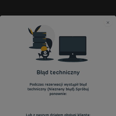
Premiere Classe
Belgia
Hotele Liège
ZAREZERWUJ
NIEDROGI: LIÈGE
Powrót do Nowa Belgia
Błąd techniczny
JUŻ TERAZ DOKONAJ REZERWACJI W
Podczas rezerwacji wystąpił błąd
NASZYCH HOTELACH PREMIÈRE CLASSE
techniczny (Nieznany błąd). Spróbuj
ponownie:
Lub z naszym działem obsługi klienta: