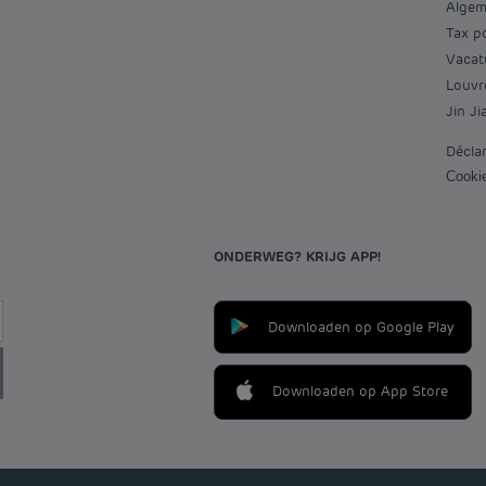
Alge
Tax p
Vaca
Louv
Jin J
Décla
Cook
ONDERWEG? KRIJG APP!
Downloaden op Google Play
Downloaden op App Store