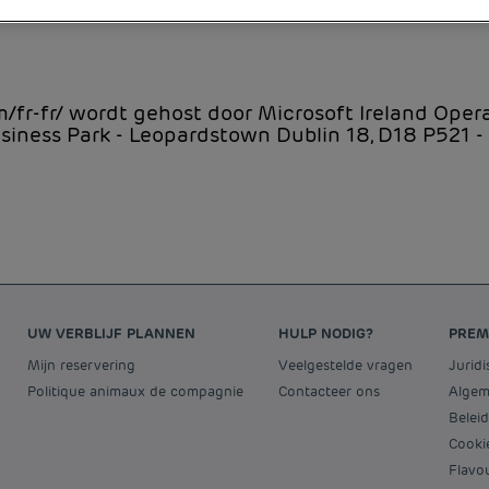
fr-fr/ wordt gehost door Microsoft Ireland Opera
iness Park - Leopardstown Dublin 18, D18 P521 - 
UW VERBLIJF PLANNEN
HULP NODIG?
PREM
Mijn reservering
Veelgestelde vragen
Jurid
Politique animaux de compagnie
Contacteer ons
Alge
Bele
Cooki
Flav