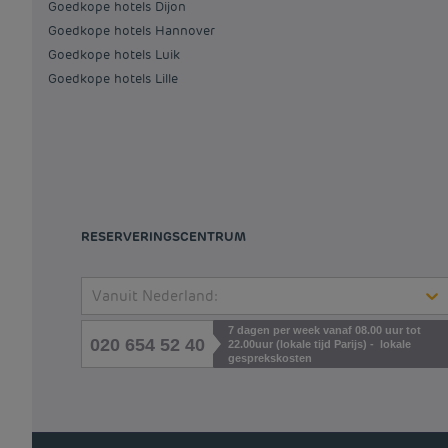
Goedkope hotels Dijon
Goedkope hotels Hannover
Goedkope hotels Luik
Goedkope hotels Lille
RESERVERINGSCENTRUM
Vanuit Nederland:
7 dagen per week vanaf 08.00 uur tot
020 654 52 40
22.00uur (lokale tijd Parijs) - lokale
gesprekskosten