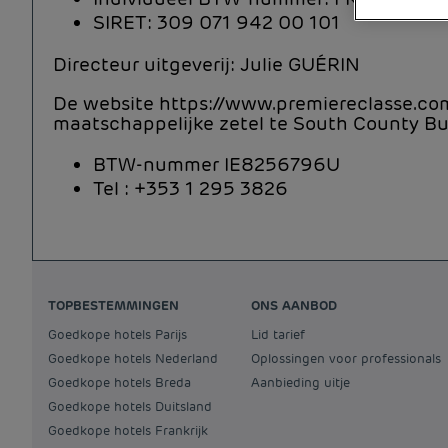
SIRET: 309 071 942 00 101
Directeur uitgeverij: Julie GUÉRIN
De website https://www.premiereclasse.com/
maatschappelijke zetel te South County Bus
BTW-nummer IE8256796U
Tel : +353 1 295 3826
TOPBESTEMMINGEN
ONS AANBOD
Goedkope hotels Parijs
Lid tarief
Goedkope hotels Nederland
Oplossingen voor professionals
Goedkope hotels Breda
Aanbieding uitje
Goedkope hotels Duitsland
Goedkope hotels Frankrijk