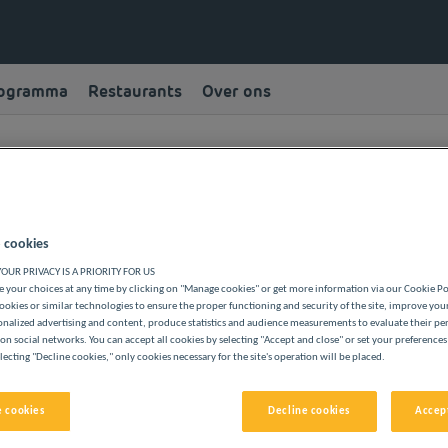
rogramma
Restaurants
Over ons
Juridische kennisgeving
 cookies
OUR PRIVACY IS A PRIORITY FOR US
 your choices at any time by clicking on "Manage cookies" or get more information via our Cookie P
ookies or similar technologies to ensure the proper functioning and security of the site, improve you
m/fr-fr/ is eigendom van en wordt uitgegeven 
onalized advertising and content, produce statistics and audience measurements to evaluate their p
schappelijke zetel gevestigd is te Tour Voltaire 
on social networks. You can accept all cookies by selecting "Accept and close" or set your preferences
handels- en ondernemingsregister van Nanterre o
lecting "Decline cookies," only cookies necessary for the site's operation will be placed.
 cookies
Decline cookies
Accept
71 942