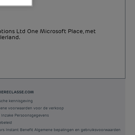
tions Ltd One Microsoft Place, met
Ierland.
IERECLASSE.COM
ische kennisgeving
mene voorwaarden voor de verkoop
id Inzake Persoonsgegevens
ebeleid
ours Instant Benefit Algemene bepalingen en gebruiksvoorwaarden