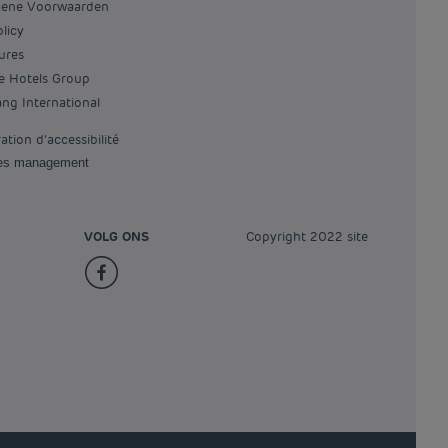
mene Voorwaarden
olicy
tures
re Hotels Group
iang International
ration d'accessibilité
ies management
VOLG ONS
Copyright 2022 site