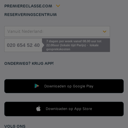
Contacteer ons
Déclaration d'accessibilité
PREMIERECLASSE.COM
Cookies management
RESERVERINGSCENTRUM
Vanuit Nederland:
7 dagen per week vanaf 08.00 uur tot
020 654 52 40
22.00uur (lokale tijd Parijs) - lokale
gesprekskosten
ONDERWEG? KRIJG APP!
Downloaden op Google Play
Downloaden op App Store
VOLG ONS