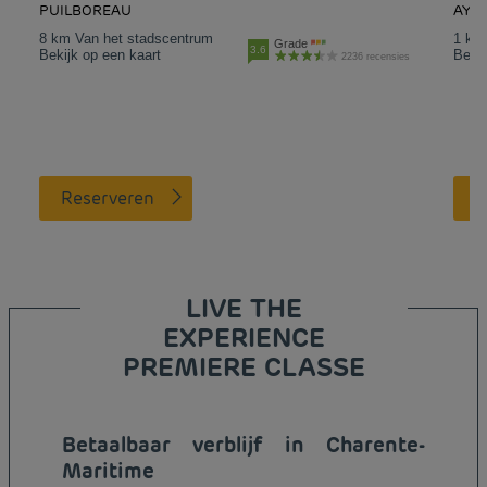
PUILBOREAU
AYT
8 km Van het stadscentrum
1 km
Grade
3.6
Bekijk op een kaart
Bekij
2236 recensies
Reserveren
LIVE THE
EXPERIENCE
PREMIERE CLASSE
Betaalbaar verblijf in Charente-
Maritime