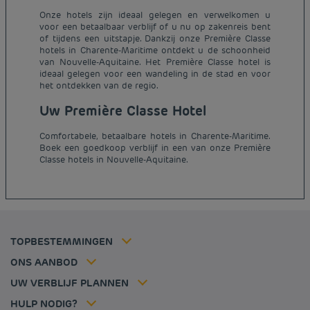
Onze hotels zijn ideaal gelegen en verwelkomen u
voor een betaalbaar verblijf of u nu op zakenreis bent
of tijdens een uitstapje. Dankzij onze Première Classe
hotels in Charente-Maritime ontdekt u de schoonheid
van Nouvelle-Aquitaine. Het Première Classe hotel is
ideaal gelegen voor een wandeling in de stad en voor
het ontdekken van de regio.
Uw Première Classe Hotel
Goedkope hotels Parijs
Juridische kennisgeving
Goedkope hotels Nederland
Comfortabele, betaalbare hotels in Charente-Maritime.
Algemene voorwaarden voor de verkoop
Boek een goedkoop verblijf in een van onze Première
Goedkope hotels Breda
Classe hotels in Nouvelle-Aquitaine.
Beleid Inzake Persoonsgegevens
Goedkope hotels Duitsland
Cookiebeleid
Goedkope hotels Frankrijk
Flavours Instant Benefit Algemene bepalingen en
Goedkope hotels Dijon
gebruiksvoorwaarden
Goedkope hotels Hannover
Algemene Voorwaarden
Goedkope hotels Luik
Lid tarief
TOPBESTEMMINGEN
Tax policy
Goedkope hotels Lille
Oplossingen voor professionals
Vacatures
ONS AANBOD
Aanbieding uitje
Mijn reservering
Louvre Hotels Group
UW VERBLIJF PLANNEN
Politique animaux de compagnie
Jin Jiang International
Veelgestelde vragen
HULP NODIG?