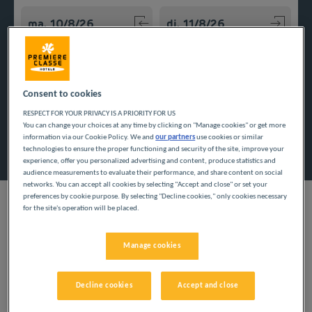
Navigate forward to interact with the calendar and select a
Navigate backward to interact w
Consent to cookies
Voeg kortingscode toe
RESPECT FOR YOUR PRIVACY IS A PRIORITY FOR US
You can change your choices at any time by clicking on "Manage cookies" or get more
information via our Cookie Policy. We and
our partners
use cookies or similar
Zoek een hotel
technologies to ensure the proper functioning and security of the site, improve your
experience, offer you personalized advertising and content, produce statistics and
audience measurements to evaluate their performance, and share content on social
networks. You can accept all cookies by selecting "Accept and close" or set your
preferences by cookie purpose. By selecting "Decline cookies," only cookies necessary
for the site's operation will be placed.
Profiteer van onze budgethotels en ontdek het departement
Manage cookies
Charente-Maritime. Gezinsvakanties en zakenreizen bieden een
kans voor een afwisseling, weg van het dagelijks leven tegen
zeer lage prijzen.
Decline cookies
Accept and close