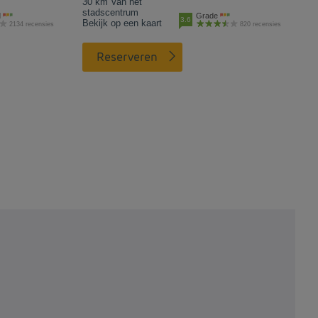
30 km Van het
stadscentrum
d
Grade
3.6
Bekijk op een kaart
2134 recensies
820 recensies
Reserveren