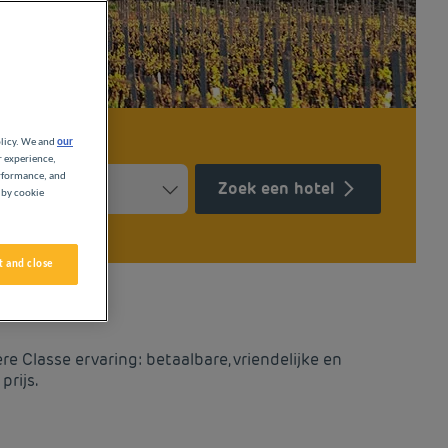
olicy. We and
our
r experience,
erformance, and
Zoek een hotel
 by cookie
Press the question mark key to get the keyboard shortcuts for ch
ndar and select a date. Press the question mark key to get the k
 and close
 Classe ervaring: betaalbare, vriendelijke en
prijs.