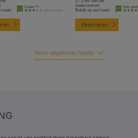
het
27.3 km Van het
m
stadscentrum
Grade
Zeer goe
3.2
4.2
n kaart
Bekijk op een kaart
1308 recensies
eren
Reserveren
Meer uitgelichte hotels
ING
 en geniet van comfortabele, betaalbare kamers.