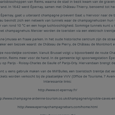
aartsbisschoppen van Reims, waarna de stad in bezit kwam van de graven
and. In 1642 werd Épernay, samen met Château-Thierry, benoemd tot her
asse Épernay, gaat u uiteraard champagne proeven! Gaat u hiervoor naar d
u bevindt zich een netwerk van tunnels waar de champagnehuizen hun vo
r van rond 10 °C en een hoge luchtvochtigheid. Sommige tunnels kunt u
 het champagnehuis Mercier worden de toeristen via een elektrisch treintj
ne-)musea en fraaie parken. In het oude historische centrum zijn de stra
 zeker een bezoek waard: de Château de Pierry, de Château de Montmort 
ze noordelijke contreien. Vanuit Brussel volgt u bijvoorbeeld de route Ch
Quentin, Reims meer voor de hand. In de gemeente ligt spoorwegstation Épe
u op Parijs - Roissy-Charles de Gaulle of Parijs-Orly. Hiervandaan brengt 
unt u eens gebruik maken van de Mill'Bulles, een toeristisch treintje dat 
ts worden verkocht bij de plaatselijke VVV (Office de Tourisme, 7 Avenu
Interessante links:
http://www.ot-epernay.fr/
p://www.champagne-ardenne-tourism.co.uk/champagne/vignoble-caves-en-
http://www.epernaychampagnebars.com/home.html