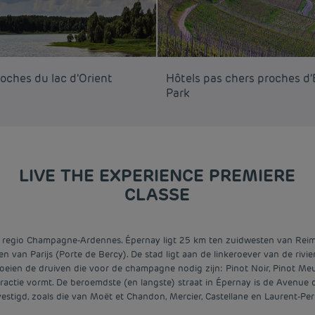
oches du lac d’Orient
Hôtels pas chers proches d
Park
LIVE THE EXPERIENCE PREMIERE
CLASSE
de regio Champagne-Ardennes. Épernay ligt 25 km ten zuidwesten van Rei
an Parijs (Porte de Bercy). De stad ligt aan de linkeroever van de rivie
roeien de druiven die voor de champagne nodig zijn: Pinot Noir, Pinot M
attractie vormt. De beroemdste (en langste) straat in Épernay is de Avenu
estigd, zoals die van Moët et Chandon, Mercier, Castellane en Laurent-Perr