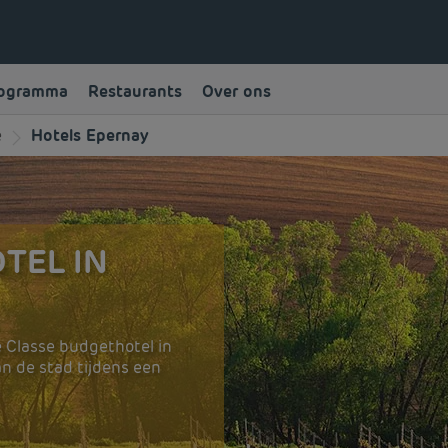
rogramma
Restaurants
Over ons
e
Hotels Epernay
TEL IN
 Classe budgethotel in
n de stad tijdens een