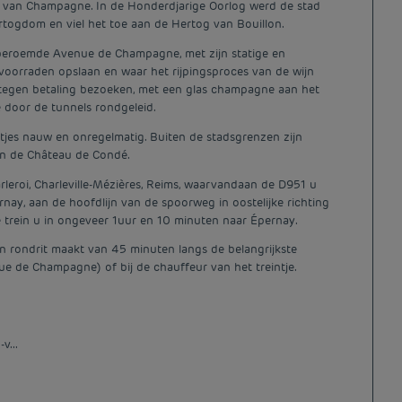
 van Champagne. In de Honderdjarige Oorlog werd de stad
togdom en viel het toe aan de Hertog van Bouillon.
e beroemde Avenue de Champagne, met zijn statige en
orraden opslaan en waar het rijpingsproces van de wijn
 tegen betaling bezoeken, met een glas champagne aan het
e door de tunnels rondgeleid.
atjes nauw en onregelmatig. Buiten de stadsgrenzen zijn
en de Château de Condé.
arleroi, Charleville-Mézières, Reims, waarvandaan de D951 u
rnay, aan de hoofdlijn van de spoorweg in oostelijke richting
de trein u in ongeveer 1uur en 10 minuten naar Épernay.
een rondrit maakt van 45 minuten langs de belangrijkste
e de Champagne) of bij de chauffeur van het treintje.
v...