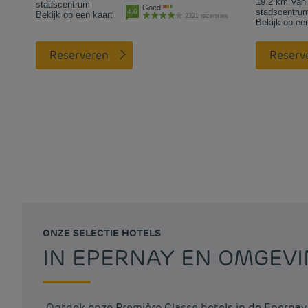
19.2 km Van 
stadscentrum
Goed
stadscentru
4.0
Bekijk op een kaart
2321 recensies
Bekijk op ee
Reserveren
Reserv
ONZE SELECTIE HOTELS
IN EPERNAY EN OMGEV
Ontdek onze Première Classe hotels in de Epernay