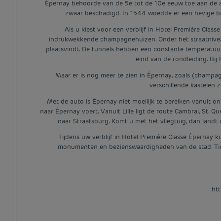
Épernay behoorde van de 5e tot de 10e eeuw toe aan de 
zwaar beschadigd. In 1544 woedde er een hevige br
Als u kiest voor een verblijf in Hotel Première Cl
indrukwekkende champagnehuizen. Onder het straatnivea
plaatsvindt. De tunnels hebben een constante temperatuu
eind van de rondleiding. Bij
Maar er is nog meer te zien in Épernay, zoals (champag
verschillende kastelen
Met de auto is Épernay niet moeilijk te bereiken vanuit on
naar Épernay voert. Vanuit Lille ligt de route Cambrai, St. 
naar Straatsburg. Komt u met het vliegtuig, dan landt 
Tijdens uw verblijf in Hotel Première Classe Épernay k
monumenten en bezienswaardigheden van de stad. Ticke
htt