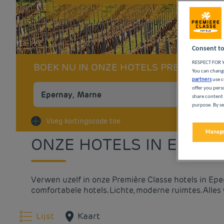
Consent to
RESPECT FOR Y
BOEK NU IN ONZE HOTELS PREMIÈRE C
You can change
partners
use c
offer you pers
share content 
purpose. By se
Na
Voeg kortingscode toe
Manage
ONZE HOTELS IN EPERN
Verwen uzelf in onze Première Classe hotels in Epe
comfortabele hotels. Lichte, moderne ruimtes. Alles
Lijst
Kaart