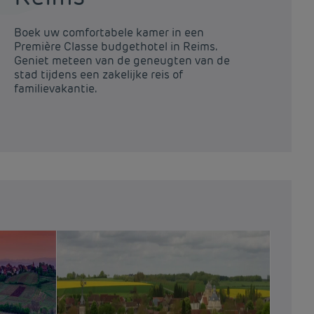
Boek uw comfortabele kamer in een
Bo
Première Classe budgethotel in Reims.
Pr
Geniet meteen van de geneugten van de
Ge
stad tijdens een zakelijke reis of
st
familievakantie.
fa