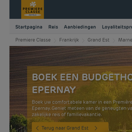
Startpagina
Reis
Aanbiedingen
Loyaliteitsp
Premiere Classe
Frankrijk
Grand Est
Marn
BOEK EEN BUDGETHO
EPERNAY
Boek uw comfortabele kamer in een Première
Epernay. Geniet meteen van de geneugten va
zakelijke reis of familievakantie.
Terug naar Grand Est