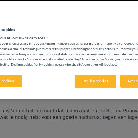
 cookies
OUR PRIVACY IS A PRIORITY FOR US
LASSE
 your choices at any time by clicking on "Manage cookies" or get more information via our Cookie P
ookies or similar technologies to ensure the proper functioning and security of the site, improve you
onalized advertising and content, produce statistics and audience measurements to evaluate their p
on social networks. You can accept all cookies by selecting "Accept and close" or set your preferences
lecting "Decline cookies," only cookies necessary for the site's operation will be placed.
vigate forward to interact with the calendar and select a date. 
Navigate backward to interact with the cale
 cookies
Decline cookies
Accept
AY TEGEN LAGE PRIJZEN
rnay. Vanaf het moment dat u aankomt ontdekt u de Première
 wat je nodig hebt voor een goede nachtrust tegen een lage 