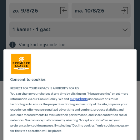
Navigate forward to interact with the calendar and select a
Navigate backward to interact w
Voeg kortingscode toe
Zoek een hotel
Consent to cookies
RESPECT FOR YOUR PRIVACY IS A PRIORITY FOR US
You can change your choices at any time by clicking on "Manage cookies" or get more
information via our Cookie Policy. We and
our partners
use cookies or similar
ONZE HOTELS IN
technologies to ensure the proper functioning and security of the site, improve your
experience, offer you personalized advertising and content, produce statistics and
audience measurements to evaluate their performance, and share content on social
OBERNAI TEGEN LAGE
networks. You can accept all cookies by selecting "Accept and close" or set your
preferences by cookie purpose. By selecting "Decline cookies," only cookies necessary
PRIJZEN
for the site's operation will be placed.