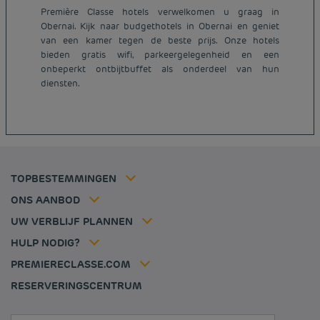
Première Classe hotels verwelkomen u graag in
Obernai. Kijk naar budgethotels in Obernai en geniet
van een kamer tegen de beste prijs. Onze hotels
Goedkope hotels Parijs
bieden gratis wifi, parkeergelegenheid en een
Juridische kennisgeving
Goedkope hotels Nederland
onbeperkt ontbijtbuffet als onderdeel van hun
Algemene voorwaarden voor de verkoop
diensten.
Goedkope hotels Breda
Beleid Inzake Persoonsgegevens
Goedkope hotels Duitsland
Cookiebeleid
Goedkope hotels Frankrijk
Flavours Instant Benefit Algemene bepalingen en
Goedkope hotels Dijon
gebruiksvoorwaarden
Goedkope hotels Hannover
Algemene Voorwaarden
Goedkope hotels Luik
Lid tarief
TOPBESTEMMINGEN
Tax policy
Goedkope hotels Lille
Oplossingen voor professionals
Vacatures
ONS AANBOD
Aanbieding uitje
Mijn reservering
Louvre Hotels Group
UW VERBLIJF PLANNEN
Politique animaux de compagnie
Jin Jiang International
Veelgestelde vragen
HULP NODIG?
Contacteer ons
Déclaration d'accessibilité
PREMIERECLASSE.COM
Cookies management
RESERVERINGSCENTRUM