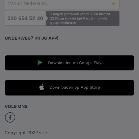
Vanuit Nederland:
7 dagen per week vanaf 08.00 uur tot
020 654 52 40
22.00uur (lokale tijd Parijs) - lokale
gesprekskosten
ONDERWEG? KRIJG APP!
Downloaden op Google Play
Downloaden op App Store
VOLG ONS
Copyright 2022 site