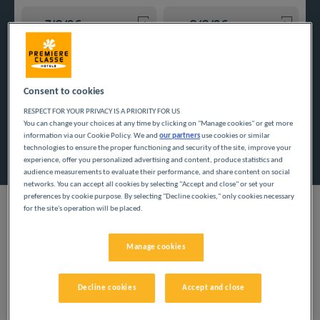
Navigate forward to interact with the calendar and select a
Navigate backward to interact w
Consent to cookies
Voeg kortingscode toe
RESPECT FOR YOUR PRIVACY IS A PRIORITY FOR US
You can change your choices at any time by clicking on "Manage cookies" or get more
information via our Cookie Policy. We and
our partners
use cookies or similar
Zoek een hotel
technologies to ensure the proper functioning and security of the site, improve your
experience, offer you personalized advertising and content, produce statistics and
audience measurements to evaluate their performance, and share content on social
networks. You can accept all cookies by selecting "Accept and close" or set your
preferences by cookie purpose. By selecting "Decline cookies," only cookies necessary
for the site's operation will be placed.
Profiteer van onze budgethotels en ontdek het departement
Manage cookies
Indre. Gezinsvakanties en zakenreizen bieden een kans voor
een afwisseling, weg van het dagelijks leven tegen zeer lage
prijzen.
Decline cookies
Accept and close