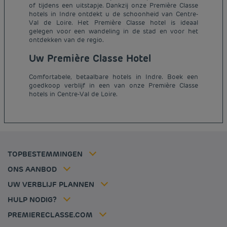
of tijdens een uitstapje. Dankzij onze Première Classe
hotels in Indre ontdekt u de schoonheid van Centre-
Val de Loire. Het Première Classe hotel is ideaal
gelegen voor een wandeling in de stad en voor het
ontdekken van de regio.
Uw Première Classe Hotel
Goedkope hotels Parijs
Juridische kennisgeving
Goedkope hotels Nederland
Comfortabele, betaalbare hotels in Indre. Boek een
Algemene voorwaarden voor de verkoop
goedkoop verblijf in een van onze Première Classe
Goedkope hotels Breda
hotels in Centre-Val de Loire.
Beleid Inzake Persoonsgegevens
Goedkope hotels Duitsland
Cookiebeleid
Goedkope hotels Frankrijk
Flavours Instant Benefit Algemene bepalingen en
Goedkope hotels Dijon
gebruiksvoorwaarden
Goedkope hotels Hannover
Algemene Voorwaarden
Goedkope hotels Luik
Lid tarief
TOPBESTEMMINGEN
Tax policy
Goedkope hotels Lille
Oplossingen voor professionals
Vacatures
ONS AANBOD
Aanbieding uitje
Mijn reservering
Louvre Hotels Group
UW VERBLIJF PLANNEN
Politique animaux de compagnie
Jin Jiang International
Veelgestelde vragen
HULP NODIG?
Contacteer ons
Déclaration d'accessibilité
PREMIERECLASSE.COM
Cookies management