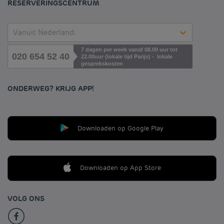
RESERVERINGSCENTRUM
Vanuit Nederland:
7 dagen per week vanaf 08.00 uur tot
020 654 52 40
22.00uur (lokale tijd Parijs) - lokale
gesprekskosten
ONDERWEG? KRIJG APP!
Downloaden op Google Play
Downloaden op App Store
VOLG ONS