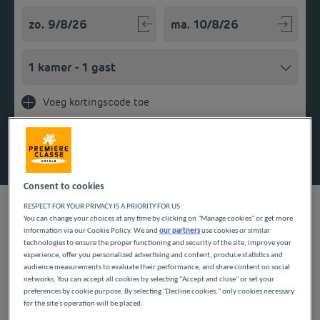
Navigate forward to interact with the calendar and select a
Navigate backward to interact w
Voeg kortingscode toe
Zoek een hotel
Consent to cookies
RESPECT FOR YOUR PRIVACY IS A PRIORITY FOR US
You can change your choices at any time by clicking on "Manage cookies" or get more
information via our Cookie Policy. We and
our partners
use cookies or similar
ONZE HOTELS IN
technologies to ensure the proper functioning and security of the site, improve your
experience, offer you personalized advertising and content, produce statistics and
audience measurements to evaluate their performance, and share content on social
CHASSENEUIL-DU-
networks. You can accept all cookies by selecting "Accept and close" or set your
preferences by cookie purpose. By selecting "Decline cookies," only cookies necessary
POITOU TEGEN LAGE
for the site's operation will be placed.