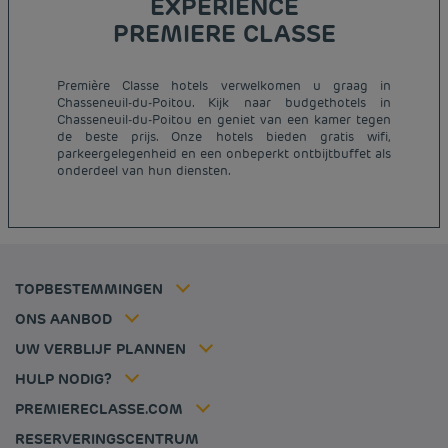
EXPERIENCE
PREMIERE CLASSE
Première Classe hotels verwelkomen u graag in
Chasseneuil-du-Poitou. Kijk naar budgethotels in
Goedkope hotels Parijs
Chasseneuil-du-Poitou en geniet van een kamer tegen
Juridische kennisgeving
Goedkope hotels Nederland
de beste prijs. Onze hotels bieden gratis wifi,
Algemene voorwaarden voor de verkoop
parkeergelegenheid en een onbeperkt ontbijtbuffet als
Goedkope hotels Breda
onderdeel van hun diensten.
Beleid Inzake Persoonsgegevens
Goedkope hotels Duitsland
Cookiebeleid
Goedkope hotels Frankrijk
Flavours Instant Benefit Algemene bepalingen en
Goedkope hotels Dijon
gebruiksvoorwaarden
Goedkope hotels Hannover
Algemene Voorwaarden
Goedkope hotels Luik
Lid tarief
TOPBESTEMMINGEN
Tax policy
Goedkope hotels Lille
Oplossingen voor professionals
Vacatures
ONS AANBOD
Aanbieding uitje
Mijn reservering
Louvre Hotels Group
UW VERBLIJF PLANNEN
Politique animaux de compagnie
Jin Jiang International
Veelgestelde vragen
HULP NODIG?
Contacteer ons
Déclaration d'accessibilité
PREMIERECLASSE.COM
Cookies management
RESERVERINGSCENTRUM