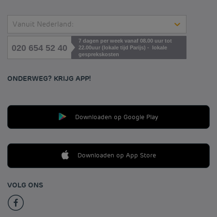
Vanuit Nederland:
7 dagen per week vanaf 08.00 uur tot
020 654 52 40
22.00uur (lokale tijd Parijs) - lokale
gesprekskosten
ONDERWEG? KRIJG APP!
Downloaden op Google Play
Downloaden op App Store
VOLG ONS