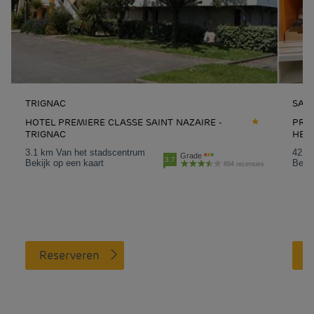
TRIGNAC
SAI
HOTEL PREMIERE CLASSE SAINT NAZAIRE -
PREM
TRIGNAC
HER
3.1 km Van het stadscentrum
42.2
Grade
3.7
Bekijk op een kaart
Bekij
894 recensies
Reserveren