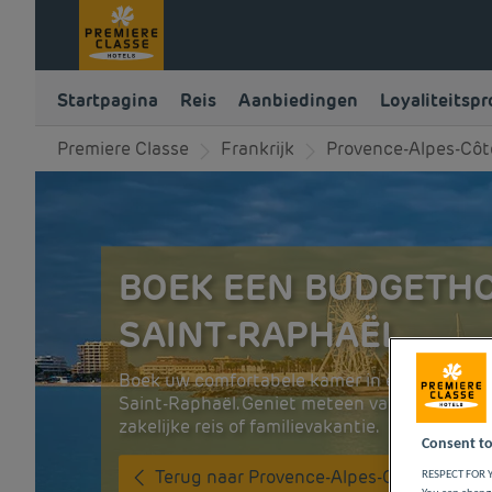
Startpagina
Reis
Aanbiedingen
Loyaliteitsp
Premiere Classe
Frankrijk
Provence-Alpes-Côt
BOEK EEN BUDGETHO
SAINT-RAPHAËL
Boek uw comfortabele kamer in een Première
Saint-Raphaël. Geniet meteen van de geneug
zakelijke reis of familievakantie.
Consent to
Terug naar Provence-Alpes-Côte-d'Azur
RESPECT FOR Y