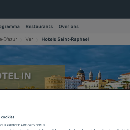
rogramma
Restaurants
Over ons
e-D'azur
Var
Hotels Saint-Raphaël
TEL IN
 Classe budgethotel in
ten van de stad tijdens een
 cookies
OUR PRIVACY IS A PRIORITY FOR US