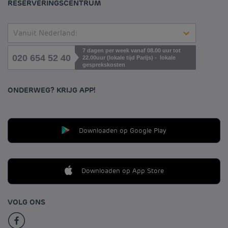
RESERVERINGSCENTRUM
Vanuit Nederland:
7 dagen per week vanaf 08.00 uur tot
020 654 52 40
22.00uur (lokale tijd Parijs) - lokale
gesprekskosten
ONDERWEG? KRIJG APP!
Downloaden op Google Play
Downloaden op App Store
VOLG ONS