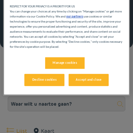
Wat houdt de aanbieding in?
RESPECT FOR YOUR PRIVACY IS A PRIORITY FOR US
You can change your choices at any time by clicking on "Manage cookies" or get more
15% korting op boekingen van 2 nachten of meer
Ontvang alles wat u nodig heeft voor minder
information via our Cookie Policy. We and
our partners
use cookies or similar
Offer can be modified or canceled up to 15 days
technologies to ensure the proper functioning and security of the site, improve your
experience, offer you personalized advertising and content, produce statistics and
audience measurements to evaluate their performance, and share content on social
Boek met deze aanbieding
networks. You can accept all cookies by selecting "Accept and close" or set your
preferences by cookie purpose. By selecting "Decline cookies," only cookies necessary
for the site's operation will be placed.
Zie de algemene voorwaarden
Manage cookies
UITGELICHTE HOTELS
Decline cookies
Accept and close
Lijst
Kaart