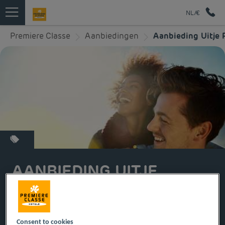
NL/€
Premiere Classe
Aanbiedingen
Aanbieding Uitje 
AANBIEDING UITJE
PREMIÈRE CLASSE
Consent to cookies