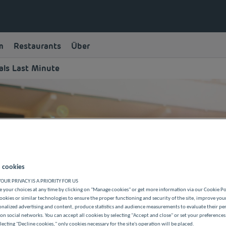
m
Restaurants
Über
ls Last Minute
 cookies
OUR PRIVACY IS A PRIORITY FOR US
 your choices at any time by clicking on "Manage cookies" or get more information via our Cookie P
ookies or similar technologies to ensure the proper functioning and security of the site, improve you
onalized advertising and content, produce statistics and audience measurements to evaluate their p
on social networks. You can accept all cookies by selecting "Accept and close" or set your preferences
lecting "Decline cookies," only cookies necessary for the site's operation will be placed.