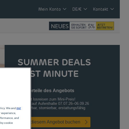
Mein Konto
DE/€
Kontakt
SUMMER DEALS
LAST MINUTE
Die Vorteile des Angebots
Sofort losreisen zum Mini-Preis!
-15% auf Aufenthalte 07.07.26–06.09.26
Änderbar, stornierbar, erstattungsfähig
olicy. We and
our
r experience,
erformance, and
Mit diesem Angebot buchen
 by cookie