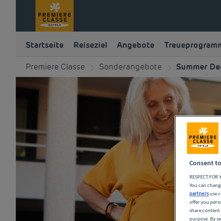
Startseite
Reiseziel
Angebote
Treueprogram
Premiere Classe
Sonderangebote
Summer Dea
Consent to
RESPECT FOR Y
You can change
partners
use c
offer you pers
share content 
purpose. By se