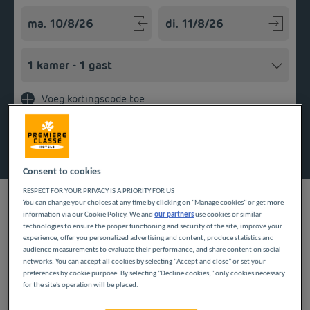
Navigate forward to interact with the calendar and select a
Navigate backward to interact w
Voeg kortingscode toe
Zoek een hotel
Consent to cookies
RESPECT FOR YOUR PRIVACY IS A PRIORITY FOR US
You can change your choices at any time by clicking on "Manage cookies" or get more
information via our Cookie Policy. We and
our partners
use cookies or similar
technologies to ensure the proper functioning and security of the site, improve your
ONZE HOTELS IN
experience, offer you personalized advertising and content, produce statistics and
audience measurements to evaluate their performance, and share content on social
PERREUX TEGEN LAGE
networks. You can accept all cookies by selecting "Accept and close" or set your
preferences by cookie purpose. By selecting "Decline cookies," only cookies necessary
for the site's operation will be placed.
PRIJZEN