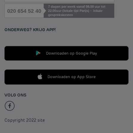
7 dagen per week vanaf 08.00 uur tot
020 654 52 40
22.00uur (lokale tijd Parijs) - lokale
gesprekskosten
ONDERWEG? KRIJG APP!
Downloaden op Google Play
Downloaden op App Store
VOLG ONS
Copyright 2022 site