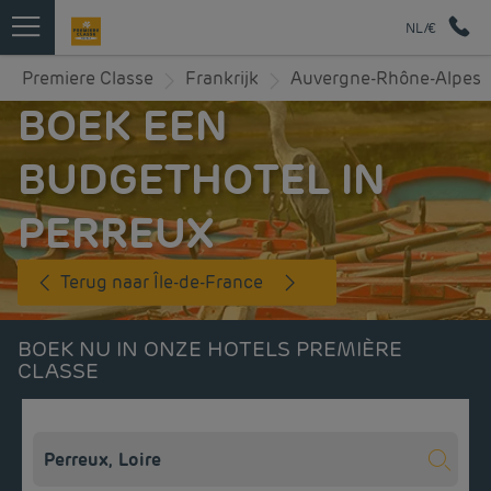
NL/€
Premiere Classe
Frankrijk
Auvergne-Rhône-Alpes
BOEK EEN
BUDGETHOTEL IN
PERREUX
Terug naar Île-de-France
BOEK NU IN ONZE HOTELS PREMIÈRE
CLASSE