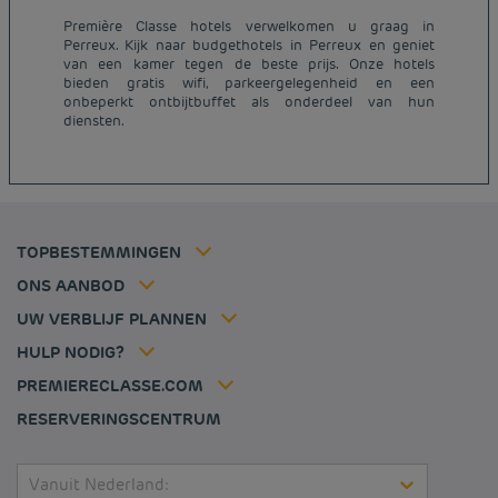
Première Classe hotels verwelkomen u graag in
Perreux. Kijk naar budgethotels in Perreux en geniet
Goedkope hotels Parijs
van een kamer tegen de beste prijs. Onze hotels
Juridische kennisgeving
Goedkope hotels Nederland
bieden gratis wifi, parkeergelegenheid en een
Algemene voorwaarden voor de verkoop
onbeperkt ontbijtbuffet als onderdeel van hun
Goedkope hotels Breda
diensten.
Beleid Inzake Persoonsgegevens
Goedkope hotels Duitsland
Cookiebeleid
Goedkope hotels Frankrijk
Flavours Instant Benefit Algemene bepalingen en
Goedkope hotels Dijon
gebruiksvoorwaarden
Goedkope hotels Hannover
Algemene Voorwaarden
Goedkope hotels Luik
Lid tarief
TOPBESTEMMINGEN
Tax policy
Goedkope hotels Lille
Oplossingen voor professionals
Vacatures
ONS AANBOD
Aanbieding uitje
Mijn reservering
Louvre Hotels Group
UW VERBLIJF PLANNEN
Politique animaux de compagnie
Jin Jiang International
Veelgestelde vragen
HULP NODIG?
Contacteer ons
Déclaration d'accessibilité
PREMIERECLASSE.COM
Cookies management
RESERVERINGSCENTRUM
Vanuit Nederland: