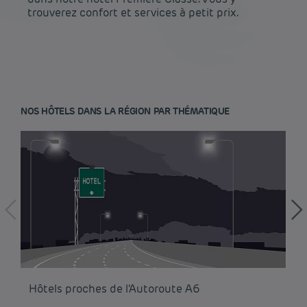
trouverez confort et services à petit prix.
NOS HÔTELS DANS LA RÉGION PAR THÉMATIQUE
Hôtel pas cher Paris
Hôtel pas cher Lyon
Hôtels proches de l'Autoroute A6
Hô
Mentions légales
Hôtel pas cher Marseille