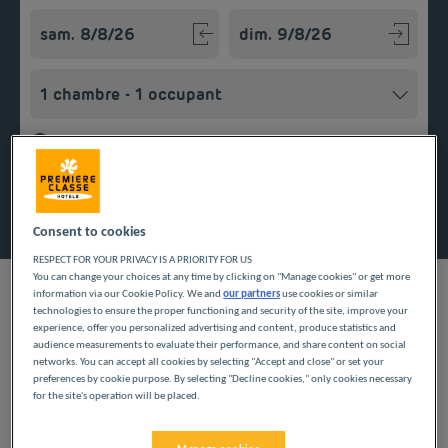
Navigate forward to interact with the calendar and select a
Navigate backward to interact w
Ajouter un code
Rechercher
Consent to cookies
RESPECT FOR YOUR PRIVACY IS A PRIORITY FOR US
You can change your choices at any time by clicking on "Manage cookies" or get more
information via our Cookie Policy. We and
our partners
use cookies or similar
technologies to ensure the proper functioning and security of the site, improve your
experience, offer you personalized advertising and content, produce statistics and
audience measurements to evaluate their performance, and share content on social
Tout au long de l’année, quel que soit le moment, les hôtels pas
networks. You can accept all cookies by selecting "Accept and close" or set your
chers Première Classe à Perreux vous proposent : un parking
preferences by cookie purpose. By selecting "Decline cookies," only cookies necessary
for the site's operation will be placed.
accessible, un accès wifi gratuit, des chambres pas chères tout
confort avec salle de bain privative. Certains établissements
La Loire est un département qui regorge d’activités ludiques à
vous permettent de prévoir une arrivée anticipée et un départ
pratiquer en solo ou en famille. S’y rendre c’est apprécier les