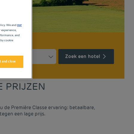
olicy. We and
our
r experience,
erformance, and
 by cookie
Zoek een hotel
 and close
Press the question mark key to get the keyboard shortcuts for ch
ndar and select a date. Press the question mark key to get the k
E PRIJZEN
 de Première Classe ervaring: betaalbare,
tegen een lage prijs.