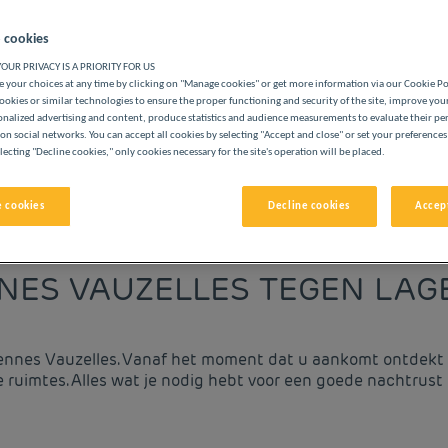
 cookies
OUR PRIVACY IS A PRIORITY FOR US
 your choices at any time by clicking on "Manage cookies" or get more information via our Cookie P
ookies or similar technologies to ensure the proper functioning and security of the site, improve you
onalized advertising and content, produce statistics and audience measurements to evaluate their p
LASSE
on social networks. You can accept all cookies by selecting "Accept and close" or set your preferences
lecting "Decline cookies," only cookies necessary for the site's operation will be placed.
 cookies
Decline cookies
Accept
vigate forward to interact with the calendar and select a date. 
Navigate backward to interact with the cale
NES VAUZELLES TEGEN LAG
rennes Vauzelles. Vanaf het moment dat u aankomt ontdekt u
e ruimtes. Alles wat je nodig hebt voor een goede nachtrust 