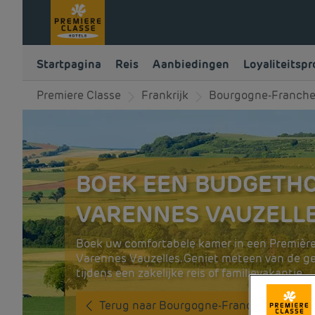
Startpagina
Reis
Aanbiedingen
Loyaliteitsp
Premiere Classe
Frankrijk
Bourgogne-Franch
BOEK EEN BUDGETHO
VARENNES VAUZELL
Boek uw comfortabele kamer in een Première
Varennes Vauzelles. Geniet meteen van de g
tijdens een zakelijke reis of familievakantie.
Terug naar Bourgogne-Franche-Comte