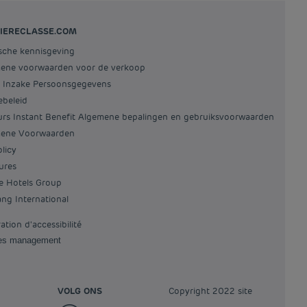
IERECLASSE.COM
ische kennisgeving
mene voorwaarden voor de verkoop
id Inzake Persoonsgegevens
ebeleid
ours Instant Benefit Algemene bepalingen en gebruiksvoorwaarden
mene Voorwaarden
olicy
tures
re Hotels Group
iang International
ration d'accessibilité
ies management
VOLG ONS
Copyright 2022 site