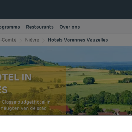
rogramma
Restaurants
Over ons
e-Comté
Nièvre
Hotels Varennes Vauzelles
TEL IN
ES
 Classe budgethotel in
eneugten van de stad