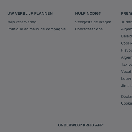
UW VERBLIJF PLANNEN
HULP NODIG?
PREM
Mijn reservering
Veelgestelde vragen
Jurid
Politique animaux de compagnie
Contacteer ons
Alge
Bele
Cooki
Flav
Alge
Tax p
Vaca
Louv
Jin J
Décla
Cook
ONDERWEG? KRIJG APP!