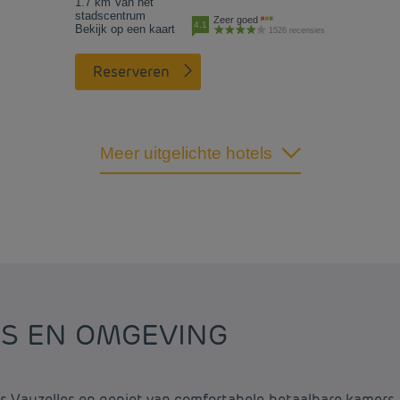
1.7 km Van het
stadscentrum
Zeer goed
4.1
Bekijk op een kaart
1526 recensies
Reserveren
Meer uitgelichte hotels
ES EN OMGEVING
s Vauzelles en geniet van comfortabele, betaalbare kamers.