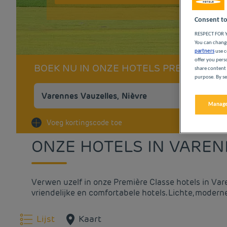
Consent to
RESPECT FOR Y
You can change
partners
use c
offer you pers
BOEK NU IN ONZE HOTELS PREMIÈRE C
share content 
purpose. By se
Manage
Na
Voeg kortingscode toe
ONZE HOTELS IN VAREN
Verwen uzelf in onze Première Classe hotels in Va
vriendelijke en comfortabele hotels. Lichte, modern
Lijst
Kaart