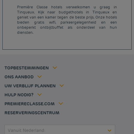
Première Classe hotels verwelkomen u graag in
Tinqueux. Kijk naar budgethotels in Tinqueux en
Goedkope hotels Parijs
geniet van een kamer tegen de beste prijs. Onze hotels
Juridische kennisgeving
Goedkope hotels Nederland
bieden gratis wifi, parkeergelegenheid en een
Algemene voorwaarden voor de verkoop
onbeperkt ontbijtbuffet als onderdeel van hun
Goedkope hotels Breda
diensten.
Beleid Inzake Persoonsgegevens
Goedkope hotels Duitsland
Cookiebeleid
Goedkope hotels Frankrijk
Flavours Instant Benefit Algemene bepalingen en
Goedkope hotels Dijon
gebruiksvoorwaarden
Goedkope hotels Hannover
Algemene Voorwaarden
Goedkope hotels Luik
Lid tarief
TOPBESTEMMINGEN
Tax policy
Goedkope hotels Lille
Oplossingen voor professionals
Vacatures
ONS AANBOD
Aanbieding uitje
Mijn reservering
Louvre Hotels Group
UW VERBLIJF PLANNEN
Politique animaux de compagnie
Jin Jiang International
Veelgestelde vragen
HULP NODIG?
Contacteer ons
Déclaration d'accessibilité
PREMIERECLASSE.COM
Cookies management
RESERVERINGSCENTRUM
Vanuit Nederland: