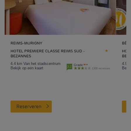
REIMS-MURIGNY
BÉT
HOTEL PREMIERE CLASSE REIMS SUD -
HOT
BEZANNES
BET
4.4 km Van het stadscentrum
4.9 
Grade
3.2
Bekijk op een kaart
Bekij
1308 recensies
Reserveren