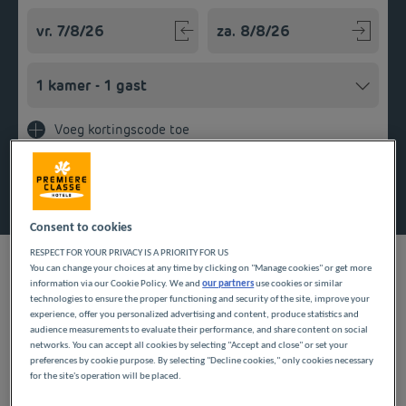
Navigate forward to interact with the calendar and select a
Navigate backward to interact w
Voeg kortingscode toe
Zoek een hotel
Consent to cookies
RESPECT FOR YOUR PRIVACY IS A PRIORITY FOR US
You can change your choices at any time by clicking on "Manage cookies" or get more
information via our Cookie Policy. We and
our partners
use cookies or similar
technologies to ensure the proper functioning and security of the site, improve your
ONZE HOTELS IN
experience, offer you personalized advertising and content, produce statistics and
audience measurements to evaluate their performance, and share content on social
TINQUEUX TEGEN LAGE
networks. You can accept all cookies by selecting "Accept and close" or set your
preferences by cookie purpose. By selecting "Decline cookies," only cookies necessary
PRIJZEN
for the site's operation will be placed.