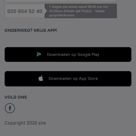
7 dagen per week vanaf 08.00 uur tot
020 654 52 40
22.00uur (lokale tijd Parijs) - lokale
gesprekskosten
ONDERWEG? KRIJG APP!
Downloaden op Google Play
Downloaden op App Store
VOLG ONS
Copyright 2022 site