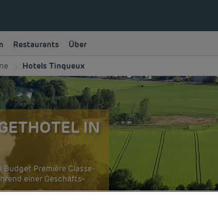
m
Restaurants
Über
ne
Hotels Tinqueux
GETHOTEL IN
m Budget Première Classe-
ährend einer Geschäfts-