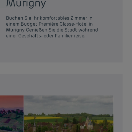
Murigny
R
Buchen Sie Ihr komfortables Zimmer in
Bu
einem Budget Première Classe-Hotel in
ei
Murigny. Genießen Sie die Stadt während
Re
einer Geschäfts- oder Familienreise.
ei