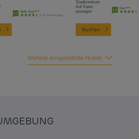
Stadtzentrum
m
Auf Karte
Gut
4.0
anzeigen
Sehr Gut
4.2
2134 Bewertungen
n
Buchen
Weitere ausgewählte Hotels
 UMGEBUNG