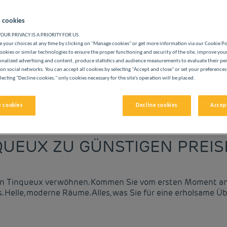
 cookies
OUR PRIVACY IS A PRIORITY FOR US
 your choices at any time by clicking on "Manage cookies" or get more information via our Cookie P
ookies or similar technologies to ensure the proper functioning and security of the site, improve you
onalized advertising and content, produce statistics and audience measurements to evaluate their p
ERE CLASSE HOTELS
on social networks. You can accept all cookies by selecting "Accept and close" or set your preferences
lecting "Decline cookies," only cookies necessary for the site's operation will be placed.
 cookies
Decline cookies
Accept
vigate forward to interact with the calendar and select a date. 
Navigate backward to interact with the cale
QUEUX ZU GÜNSTIGEN PREI
s in Tinqueux verwöhnen. Kommen Sie vom ersten Moment an
s. Helle, moderne Räume. Alles, was Sie für eine erholsame