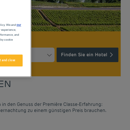
olicy. We and
our
r experience,
erformance, and
 by cookie
Finden Sie ein Hotel
 and close
Press the question mark key to get the keyboard shortcuts for ch
ndar and select a date. Press the question mark key to get the k
SEN
 in den Genuss der Première Classe-Erfahrung:
 Übernachtung zu einem günstigen Preis brauchen.