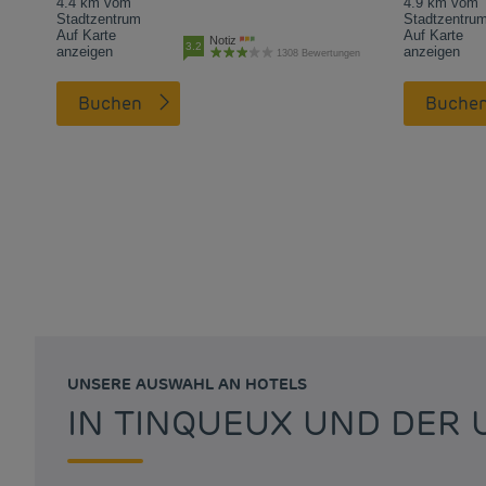
4.4 km vom
4.9 km vom
Stadtzentrum
Stadtzentru
Auf Karte
Auf Karte
Notiz
3.2
anzeigen
anzeigen
1308 Bewertungen
Buchen
Buche
UNSERE AUSWAHL AN HOTELS
IN TINQUEUX UND DER