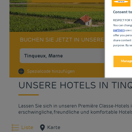
Consent to
RESPECT FOR Y
You can change
partners
use c
offer you pers
BUCHEN SIE JETZT IN UNSEREN PREMI
share content 
purpose. By se
Manage
Na
Spezialcode hinzufügen
UNSERE HOTELS IN TIN
Lassen Sie sich in unseren Première Classe-Hotel
erschwingliche, freundliche und komfortable Hotel
Liste
Karte