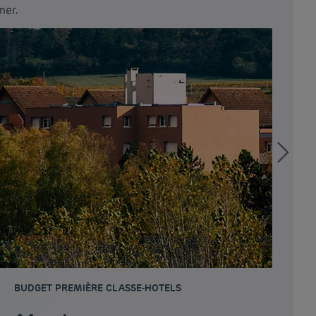
mer.
BUDGET PREMIÈRE CLASSE-HOTELS
BU